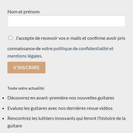
Nom et prénom
Toutes les guitares
(34)
toutes les guitares test slider
(1)
Accessoires
J'accepte de recevoir vos e-mails et confirme avoir pris
(1)
connaissance de votre
politique de confidentialité et
Nouveauté
(3)
mentions légales.
neuve arrivée récemment
(15)
Précédemment vendue
(570)
Acoustique
(1)
Toute notre actualité:
Occasions
(7)
Découvrez en avant-première nos nouvelles guitares
Luthiers
(601)
Evaluez les guitares avec nos dernières revue vidéos
Daniel Friederich
Rencontrez les luthiers innovants qui feront l’histoire de la
Gerardo Centonze
guitare
Jeremy Cooper