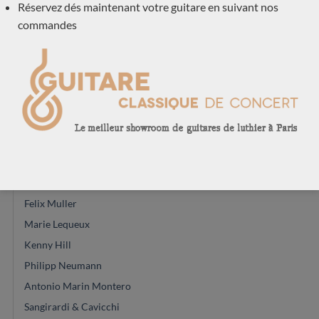
Réservez dés maintenant votre guitare en suivant nos
Jose Ramirez
commandes
Daniel Lesueur
Simon Marty
Frans de Lepeleere
Michael Cadiz
Hermann Hauser
Dieter Hopf
Dépot-vente
Andreas Kirmse
Felix Muller
Marie Lequeux
Kenny Hill
Philipp Neumann
Antonio Marin Montero
Sangirardi & Cavicchi