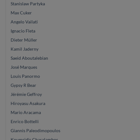
Stanislaw Partyka
Max Cuker
Angelo Vailati
Ignacio Fleta
Dieter Müller
Kamil Jaderny
Saeid Aboutalebian
José Marques
Louis Panormo
Gypsy R Bear
Jérémie Geffroy
Hiroyasu Asakura
Mario Aracama
Enrico Bottelli
Giannis Paleodimopoulos
Koumridis Charalambos