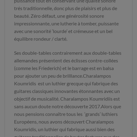
puissance tout en conservant une qualité sonore
trés traditionnelle, donc plus de plaisirs et plus de
beauté. Zéro défaut, une générosité sonore
impressionnante, une lutherie à tomber, puissante
avec une sonorité ‘lourde’ et crémeuse et un bel
équilibre rondeur / clarté.
Ses double-tables contrairement aux double-tables
allemandes présentent des éclisses contre-collées
(comme les Friederich) et le barrage est en balsa
pour ajouter un peu de brilllance.Charalampos
Koumridis est un luthier grecque qui fabrique des
guitares classiques innovantes étonnantes avec un
objectif de musicalité. Charalampos Koumridiis est
sans aucun doute notre découverte 2017.Alors que
nous pensions connaître tous les ‘grands’ luthiers
Européens, nous avons découvert Charalampos
Koumridis, un luthier qui fabrique aussi bien des
guitares traditionnelles de hautes factures que des