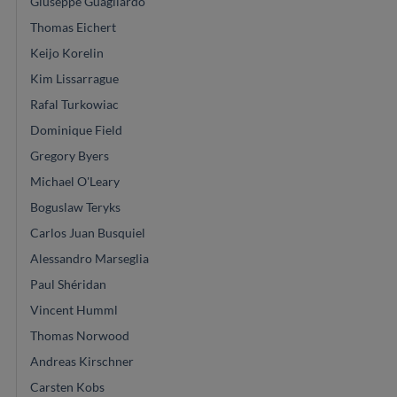
Giuseppe Guagliardo
Thomas Eichert
Keijo Korelin
Kim Lissarrague
Rafal Turkowiac
Dominique Field
Gregory Byers
Michael O'Leary
Boguslaw Teryks
Carlos Juan Busquiel
Alessandro Marseglia
Paul Shéridan
Vincent Humml
Thomas Norwood
Andreas Kirschner
Carsten Kobs