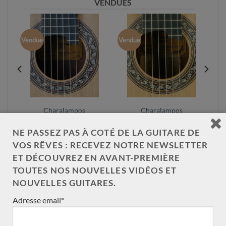
VENDUES
Vendue
Vendue
Charalampos
Charalampos
Koumridis double-
Koumridis double-
table 2025 n°271
table 2024 n°255
NE PASSEZ PAS À COTÉ DE LA GUITARE DE
VOS RÊVES : RECEVEZ NOTRE NEWSLETTER
ET DÉCOUVREZ EN AVANT-PREMIÈRE
TOUTES NOS NOUVELLES VIDÉOS ET
NOUVELLES GUITARES.
Adresse email*
NOS CATÉGORIES DE GUITARE