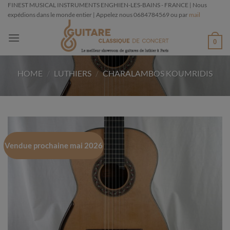
Passer
FINEST MUSICAL INSTRUMENTS ENGHIEN-LES-BAINS - FRANCE | Nous
expédions dans le monde entier | Appelez nous 0684784569 ou par
mail
au
contenu
0
HOME
/
LUTHIERS
/
CHARALAMBOS KOUMRIDIS
Vendue prochaine mai 2026