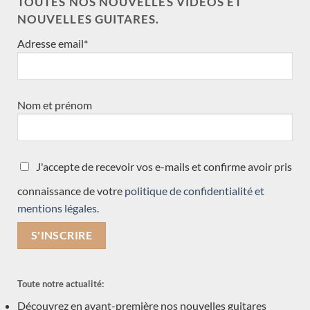
TOUTES NOS NOUVELLES VIDÉOS ET
Stanislaw Partyka
NOUVELLES GUITARES.
Max Cuker
Adresse email*
Angelo Vailati
Ignacio Fleta
Dieter Müller
Nom et prénom
Kamil Jaderny
Saeid Aboutalebian
José Marques
J'accepte de recevoir vos e-mails et confirme avoir pris
Louis Panormo
Gypsy R Bear
connaissance de votre
politique de confidentialité et
mentions légales.
Jérémie Geffroy
Hiroyasu Asakura
Mario Aracama
Enrico Bottelli
Toute notre actualité:
Giannis Paleodimopoulos
Découvrez en avant-première nos nouvelles guitares
Koumridis Charalambos