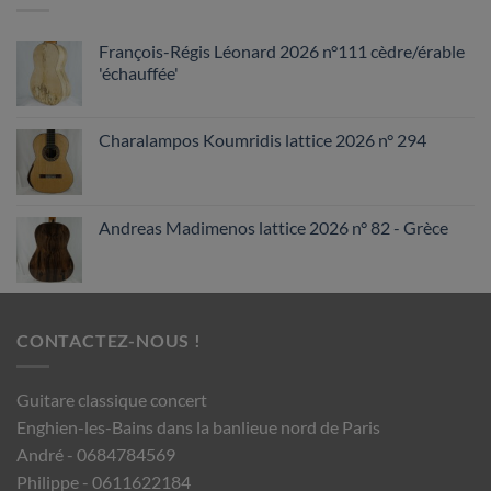
François-Régis Léonard 2026 n°111 cèdre/érable
'échauffée'
Charalampos Koumridis lattice 2026 n° 294
Andreas Madimenos lattice 2026 n° 82 - Grèce
CONTACTEZ-NOUS !
Guitare classique concert
Enghien-les-Bains dans la banlieue nord de Paris
André - 0684784569
Philippe - 0611622184