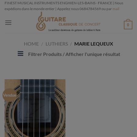
Passer
FINEST MUSICAL INSTRUMENTS ENGHIEN-LES-BAINS - FRANCE | Nous
expédions dans le monde entier | Appelez nous 0684784569 ou par
mail
au
contenu
0
HOME
/
LUTHIERS
/
MARIE LEQUEUX
Filtrer Produits
/ Afficher l'unique résultat
Vendue