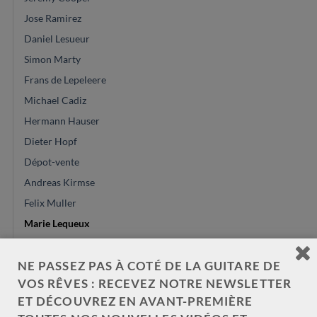
Jose Ramirez
Daniel Lesueur
Simon Marty
Frans de Lepeleere
Michael Cadiz
Hermann Hauser
Dieter Hopf
Dépot-vente
Andreas Kirmse
Felix Muller
Marie Lequeux
Kenny Hill
Philipp Neumann
NE PASSEZ PAS À COTÉ DE LA GUITARE DE
VOS RÊVES : RECEVEZ NOTRE NEWSLETTER
Antonio Marin Montero
ET DÉCOUVREZ EN AVANT-PREMIÈRE
Sangirardi & Cavicchi