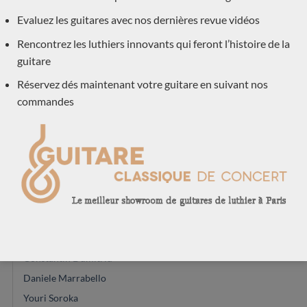
Evaluez les guitares avec nos dernières revue vidéos
Toby Rzepka
Paulino Bernabé
Rencontrez les luthiers innovants qui feront l’histoire de la
Nils Schebesta
guitare
Martin Blackwell
Réservez dés maintenant votre guitare en suivant nos
Dominique Delarue
commandes
Hideo Sato
Daryl Perry
Kevin Muiderman
Valentim Carlos Gomes
Julien Garcia
Graham Caldersmith
Jesse Moore
Constantin Dumitriu
Daniele Marrabello
Youri Soroka