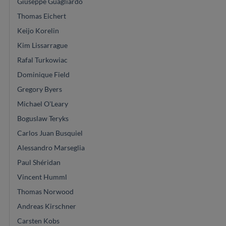
Giuseppe Guagliardo
Thomas Eichert
Keijo Korelin
Kim Lissarrague
Rafal Turkowiac
Dominique Field
Gregory Byers
Michael O'Leary
Boguslaw Teryks
Carlos Juan Busquiel
Alessandro Marseglia
Paul Shéridan
Vincent Humml
Thomas Norwood
Andreas Kirschner
Carsten Kobs