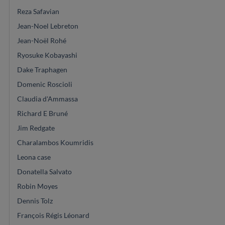
Reza Safavian
Jean-Noel Lebreton
Jean-Noël Rohé
Ryosuke Kobayashi
Dake Traphagen
Domenic Roscioli
Claudia d'Ammassa
Richard E Bruné
Jim Redgate
Charalambos Koumridis
Leona case
Donatella Salvato
Robin Moyes
Dennis Tolz
François Régis Léonard