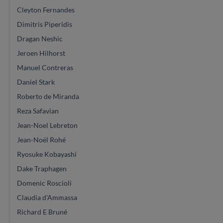
Cleyton Fernandes
Dimitris Piperidis
Dragan Neshic
Jeroen Hilhorst
Manuel Contreras
Daniel Stark
Roberto de Miranda
Reza Safavian
Jean-Noel Lebreton
Jean-Noël Rohé
Ryosuke Kobayashi
Dake Traphagen
Domenic Roscioli
Claudia d'Ammassa
Richard E Bruné