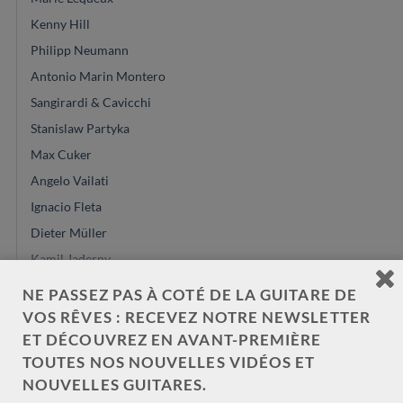
Kenny Hill
Philipp Neumann
Antonio Marin Montero
Sangirardi & Cavicchi
Stanislaw Partyka
Max Cuker
Angelo Vailati
Ignacio Fleta
Dieter Müller
Kamil Jaderny
Saeid Aboutalebian
NE PASSEZ PAS À COTÉ DE LA GUITARE DE
José Marques
VOS RÊVES : RECEVEZ NOTRE NEWSLETTER
Louis Panormo
ET DÉCOUVREZ EN AVANT-PREMIÈRE
TOUTES NOS NOUVELLES VIDÉOS ET
Gypsy R Bear
NOUVELLES GUITARES.
Jérémie Geffroy