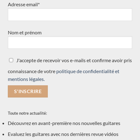
Adresse email*
Hiroyasu Asakura
Mario Aracama
Enrico Bottelli
Giannis Paleodimopoulos
Nom et prénom
Koumridis Charalambos
Toby Rzepka
Paulino Bernabé
J'accepte de recevoir vos e-mails et confirme avoir pris
Nils Schebesta
connaissance de votre
politique de confidentialité et
Martin Blackwell
mentions légales.
Dominique Delarue
Hideo Sato
Daryl Perry
Kevin Muiderman
Toute notre actualité:
Valentim Carlos Gomes
Découvrez en avant-première nos nouvelles guitares
Julien Garcia
Evaluez les guitares avec nos dernières revue vidéos