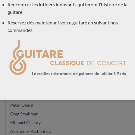
Graham Caldersmith
Rencontrez les luthiers innovants qui feront l’histoire de la
Jesse Moore
guitare
Constantin Dumitriu
Réservez dés maintenant votre guitare en suivant nos
Daniele Marrabello
commandes
Youri Soroka
Masaki Sakurai
Vasilis Vasileiadis
Johannes Kitselis
Achim-Peter Gropius
Zbigniew Gnatek
Glenn Canin
Rinaldo Vacca
Peter Oberg
Greg Smallman
Michael O'Leary
Alexander Pashentsev