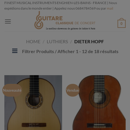
Passer
FINEST MUSICAL INSTRUMENTS ENGHIEN-LES-BAINS - FRANCE | Nous
expédions dans le monde entier | Appelez nous 0684784569 ou par
mail
au
contenu
0
HOME
/
LUTHIERS
/
DIETER HOPF
Filtrer Produits
/ Afficher 1 - 12 de 18 résultats
Nouveauté
Vendue