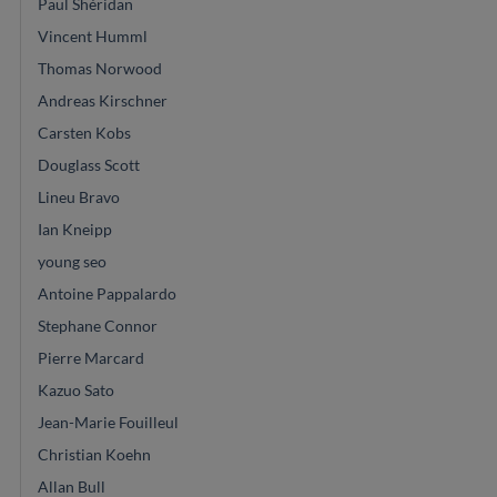
Paul Shéridan
Vincent Humml
Thomas Norwood
Andreas Kirschner
Carsten Kobs
Douglass Scott
Lineu Bravo
Ian Kneipp
young seo
Antoine Pappalardo
Stephane Connor
Pierre Marcard
Kazuo Sato
Jean-Marie Fouilleul
Christian Koehn
Allan Bull