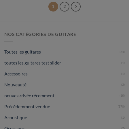
1
2
NOS CATÉGORIES DE GUITARE
Toutes les guitares
(34)
toutes les guitares test slider
(1)
Accessoires
(1)
Nouveauté
(3)
neuve arrivée récemment
(15)
Précédemment vendue
(570)
Acoustique
(1)
Occasions
(7)