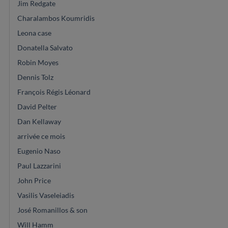
Jim Redgate
Charalambos Koumridis
Leona case
Donatella Salvato
Robin Moyes
Dennis Tolz
François Régis Léonard
David Pelter
Dan Kellaway
arrivée ce mois
Eugenio Naso
Paul Lazzarini
John Price
Vasilis Vaseleiadis
José Romanillos & son
Will Hamm