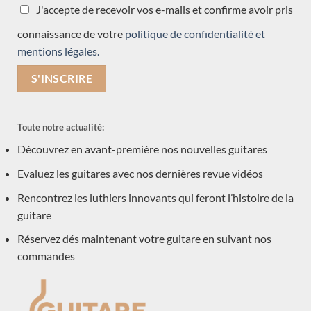
Alexander Pashentsev
J'accepte de recevoir vos e-mails et confirme avoir pris
Ashley Sanders
connaissance de votre
politique de confidentialité et
Miro Migliorini
mentions légales.
Masura Kohno
Dominik Wurth
Giuseppe Guagliardo
Thomas Eichert
Toute notre actualité:
Keijo Korelin
Découvrez en avant-première nos nouvelles guitares
Kim Lissarrague
Evaluez les guitares avec nos dernières revue vidéos
Rafal Turkowiac
Rencontrez les luthiers innovants qui feront l’histoire de la
Dominique Field
guitare
Gregory Byers
Réservez dés maintenant votre guitare en suivant nos
Michael O'Leary
commandes
Boguslaw Teryks
Carlos Juan Busquiel
Alessandro Marseglia