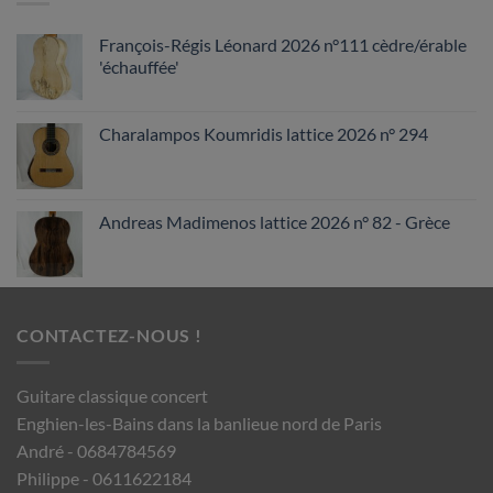
François-Régis Léonard 2026 n°111 cèdre/érable
'échauffée'
Charalampos Koumridis lattice 2026 n° 294
Andreas Madimenos lattice 2026 n° 82 - Grèce
CONTACTEZ-NOUS !
Guitare classique concert
Enghien-les-Bains dans la banlieue nord de Paris
André - 0684784569
Philippe - 0611622184