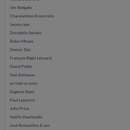
Jim Redgate
Charalambos Koumridis
Leona case
Donatella Salvato
Robin Moyes
Dennis Tolz
François Régis Léonard
David Pelter
Dan Kellaway
arrivée ce mois
Eugenio Naso
Paul Lazzarini
John Price
Vasilis Vaseleiadis
José Romanillos & son