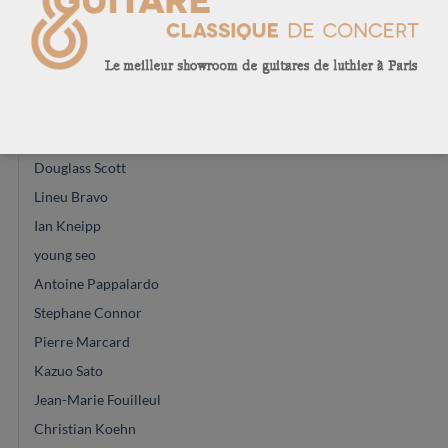
Paul Shéridan
Vincent Humml
Thomas Norwood
Andreas Kirschner
Carsten Kobs
Douglass Scott
Lineu Bravo
Ian Kneipp
young seo
Antoine Pappalardo
Stephane Connor
Pierre Marcard
Kazuo Sato
Jean-Marie Fouilleul
Christian Koehn