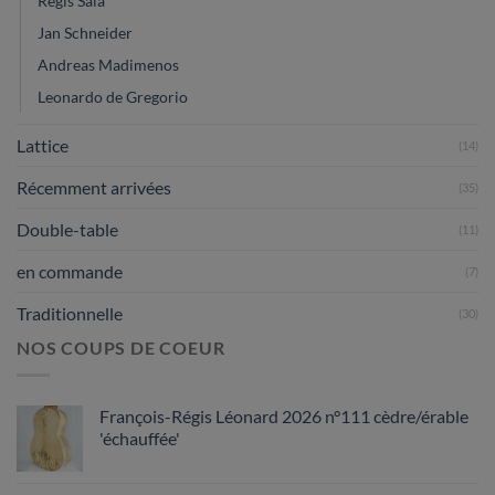
Régis Sala
Jan Schneider
Andreas Madimenos
Leonardo de Gregorio
Lattice
(14)
Récemment arrivées
(35)
Double-table
(11)
en commande
(7)
Traditionnelle
(30)
NOS COUPS DE COEUR
François-Régis Léonard 2026 n°111 cèdre/érable
'échauffée'