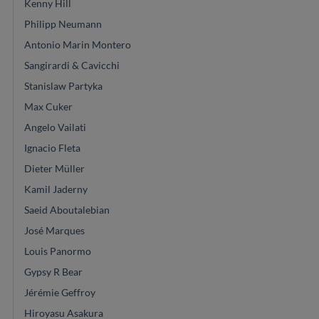
Kenny Hill
Philipp Neumann
Antonio Marin Montero
Sangirardi & Cavicchi
Stanislaw Partyka
Max Cuker
Angelo Vailati
Ignacio Fleta
Dieter Müller
Kamil Jaderny
Saeid Aboutalebian
José Marques
Louis Panormo
Gypsy R Bear
Jérémie Geffroy
Hiroyasu Asakura