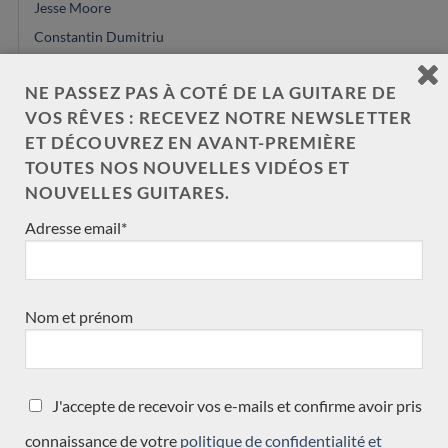
Jesse Moore
Constantin Dumitriu
Daniele Marrabello
NE PASSEZ PAS À COTÉ DE LA GUITARE DE
Youri Soroka
VOS RÊVES : RECEVEZ NOTRE NEWSLETTER
Masaki Sakurai
ET DÉCOUVREZ EN AVANT-PREMIÈRE
Vasilis Vasileiadis
TOUTES NOS NOUVELLES VIDÉOS ET
Johannes Kitselis
NOUVELLES GUITARES.
Achim-Peter Gropius
Adresse email*
Zbigniew Gnatek
Glenn Canin
Rinaldo Vacca
Nom et prénom
Peter Oberg
Greg Smallman
Michael O'Leary
J'accepte de recevoir vos e-mails et confirme avoir pris
Alexander Pashentsev
connaissance de votre
politique de confidentialité et
Ashley Sanders