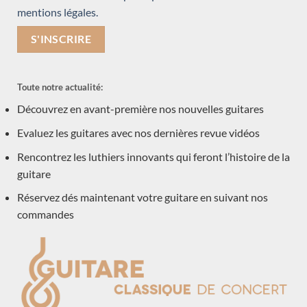
mentions légales.
Miro Migliorini
Masura Kohno
Dominik Wurth
Giuseppe Guagliardo
Toute notre actualité:
Thomas Eichert
Découvrez en avant-première nos nouvelles guitares
Keijo Korelin
Evaluez les guitares avec nos dernières revue vidéos
Kim Lissarrague
Rafal Turkowiac
Rencontrez les luthiers innovants qui feront l’histoire de la
guitare
Dominique Field
Gregory Byers
Réservez dés maintenant votre guitare en suivant nos
commandes
Michael O'Leary
Boguslaw Teryks
Carlos Juan Busquiel
Alessandro Marseglia
Paul Shéridan