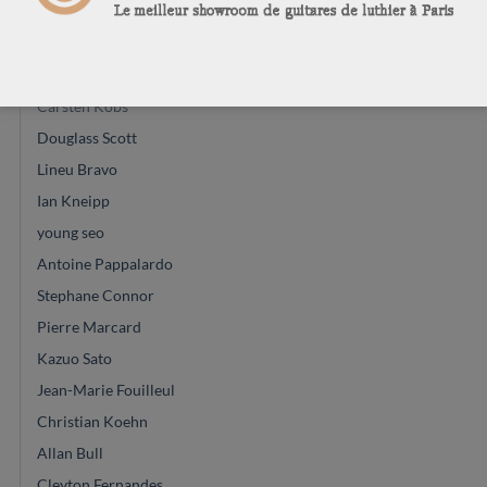
Vincent Humml
Thomas Norwood
Andreas Kirschner
Carsten Kobs
Douglass Scott
Lineu Bravo
Ian Kneipp
young seo
Antoine Pappalardo
Stephane Connor
Pierre Marcard
Kazuo Sato
Jean-Marie Fouilleul
Christian Koehn
Allan Bull
Cleyton Fernandes