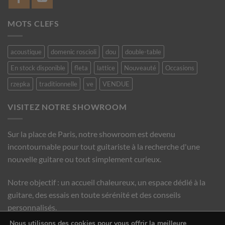
MOTS CLEFS
acoustique
domenic roscioli
dou
double-table
En stock disponible
fleta
lattice
Nouveauté
Occasions
rzepka
traditionnelle
ve
VENDUE
VISITEZ NOTRE SHOWROOM
Sur la place de Paris, notre showroom est devenu
incontournable pour tout guitariste à la recherche d'une
nouvelle guitare ou tout simplement curieux.
Notre objectif : un accueil chaleureux, un espace dédié à la
guitare, des essais en toute sérénité et des conseils
personnalisés.
Nous utilisons des cookies pour vous offrir la meilleure