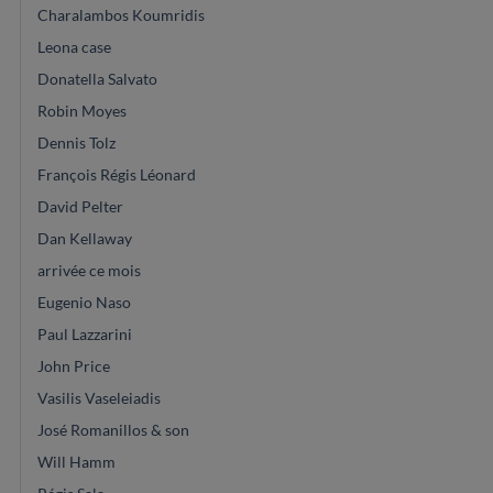
Charalambos Koumridis
Leona case
Donatella Salvato
Robin Moyes
Dennis Tolz
François Régis Léonard
David Pelter
Dan Kellaway
arrivée ce mois
Eugenio Naso
Paul Lazzarini
John Price
Vasilis Vaseleiadis
José Romanillos & son
Will Hamm