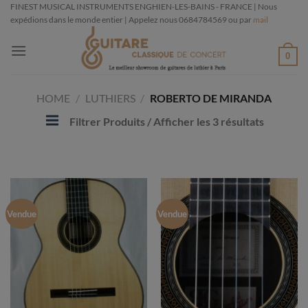
Passer
FINEST MUSICAL INSTRUMENTS ENGHIEN-LES-BAINS - FRANCE | Nous
expédions dans le monde entier | Appelez nous 0684784569 ou par
mail
au
contenu
0
HOME
/
LUTHIERS
/
ROBERTO DE MIRANDA
Filtrer Produits
/ Afficher les 3 résultats
Vendue
Vendue