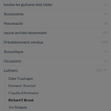
toutes les guitares test slider
(1)
Accessoires
(1)
Nouveauté
(3)
neuve arrivée récemment
(15)
Précédemment vendue
(570)
Acoustique
(1)
Occasions
(7)
Luthiers
(601)
Dake Traphagen
Domenic Roscioli
Claudia d'Ammassa
Richard E Bruné
Jim Redgate