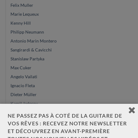
Felix Muller
Marie Lequeux
Kenny Hill
Philipp Neumann
Antonio Marin Montero
Sangirardi & Cavicchi
Stanislaw Partyka
Max Cuker
Angelo Vailati
Ignacio Fleta
Dieter Müller
Kamil Jaderny
Saeid Aboutalebian
NE PASSEZ PAS À COTÉ DE LA GUITARE DE
José Marques
VOS RÊVES : RECEVEZ NOTRE NEWSLETTER
Louis Panormo
ET DÉCOUVREZ EN AVANT-PREMIÈRE