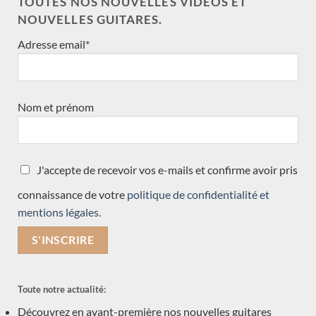
TOUTES NOS NOUVELLES VIDÉOS ET
Gypsy R Bear
NOUVELLES GUITARES.
Jérémie Geffroy
Adresse email*
Hiroyasu Asakura
Mario Aracama
Enrico Bottelli
Giannis Paleodimopoulos
Nom et prénom
Koumridis Charalambos
Toby Rzepka
Paulino Bernabé
J'accepte de recevoir vos e-mails et confirme avoir pris
Nils Schebesta
connaissance de votre
politique de confidentialité et
Martin Blackwell
mentions légales.
Dominique Delarue
Hideo Sato
Daryl Perry
Kevin Muiderman
Toute notre actualité:
Valentim Carlos Gomes
Découvrez en avant-première nos nouvelles guitares