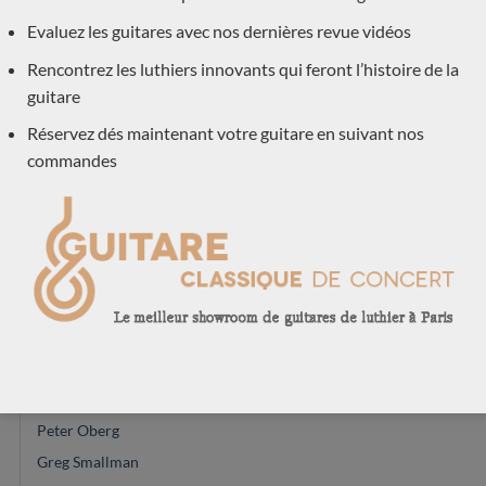
Julien Garcia
Evaluez les guitares avec nos dernières revue vidéos
Graham Caldersmith
Rencontrez les luthiers innovants qui feront l’histoire de la
Jesse Moore
guitare
Constantin Dumitriu
Réservez dés maintenant votre guitare en suivant nos
Daniele Marrabello
commandes
Youri Soroka
Masaki Sakurai
Vasilis Vasileiadis
Johannes Kitselis
Achim-Peter Gropius
Zbigniew Gnatek
Glenn Canin
Rinaldo Vacca
Peter Oberg
Greg Smallman