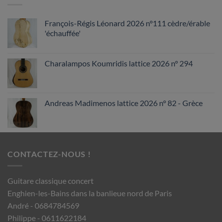
François-Régis Léonard 2026 n°111 cèdre/érable
'échauffée'
Charalampos Koumridis lattice 2026 n° 294
Andreas Madimenos lattice 2026 n° 82 - Grèce
CONTACTEZ-NOUS !
Guitare classique concert
Enghien-les-Bains dans la banlieue nord de Paris
André - 0684784569
Philippe - 0611622184