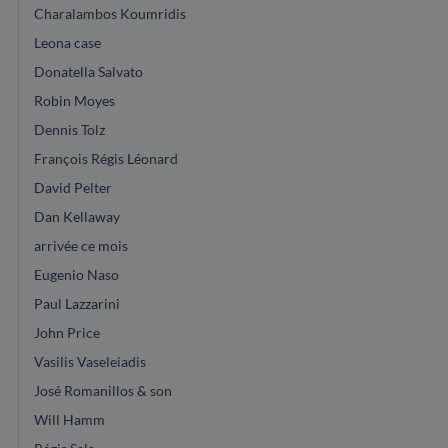
Charalambos Koumridis
Leona case
Donatella Salvato
Robin Moyes
Dennis Tolz
François Régis Léonard
David Pelter
Dan Kellaway
arrivée ce mois
Eugenio Naso
Paul Lazzarini
John Price
Vasilis Vaseleiadis
José Romanillos & son
Will Hamm