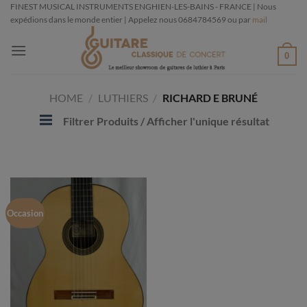
Passer
FINEST MUSICAL INSTRUMENTS ENGHIEN-LES-BAINS - FRANCE | Nous
expédions dans le monde entier | Appelez nous 0684784569 ou par
mail
au
contenu
0
HOME
/
LUTHIERS
/
RICHARD E BRUNÉ
Filtrer Produits
/ Afficher l'unique résultat
Occasion