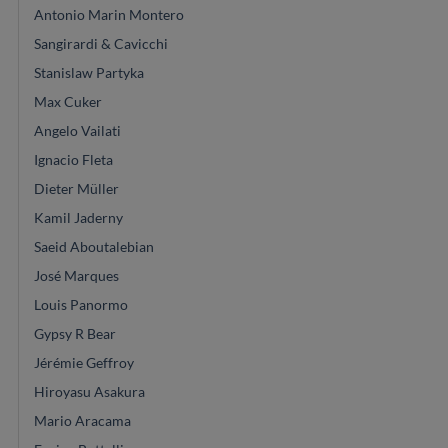
Antonio Marin Montero
Sangirardi & Cavicchi
Stanislaw Partyka
Max Cuker
Angelo Vailati
Ignacio Fleta
Dieter Müller
Kamil Jaderny
Saeid Aboutalebian
José Marques
Louis Panormo
Gypsy R Bear
Jérémie Geffroy
Hiroyasu Asakura
Mario Aracama