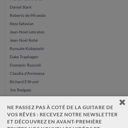
Daniel Stark
Roberto de Miranda
Reza Safavian
Jean-Noel Lebreton
Jean-Noël Rohé
Ryosuke Kobayashi
Dake Traphagen
Domenic Roscioli
Claudia d'Ammassa
Richard E Bruné
Jim Redgate
Charalambos Koumridis
Leona case
NE PASSEZ PAS À COTÉ DE LA GUITARE DE
VOS RÊVES : RECEVEZ NOTRE NEWSLETTER
Donatella Salvato
ET DÉCOUVREZ EN AVANT-PREMIÈRE
Robin Moyes