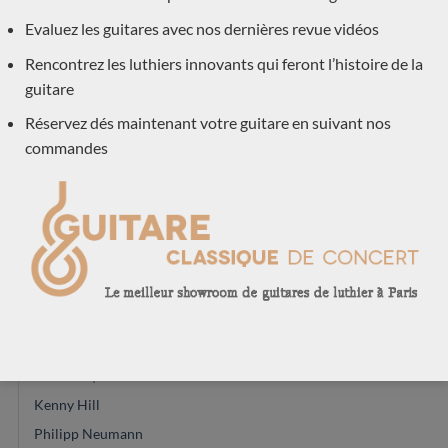
Gerardo Centonze
Evaluez les guitares avec nos dernières revue vidéos
Jeremy Cooper
Rencontrez les luthiers innovants qui feront l’histoire de la
Jose Ramirez
guitare
Daniel Lesueur
Réservez dés maintenant votre guitare en suivant nos
Simon Marty
commandes
Frans de Lepeleere
Michael Cadiz
Hermann Hauser
Dieter Hopf
Dépot-vente
Andreas Kirmse
Felix Muller
Marie Lequeux
Kenny Hill
Philipp Neumann