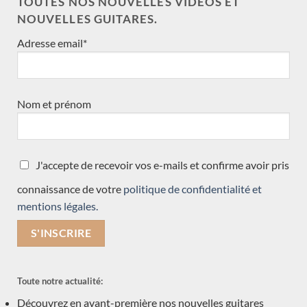
TOUTES NOS NOUVELLES VIDÉOS ET
Dennis Tolz
NOUVELLES GUITARES.
François Régis Léonard
Adresse email*
David Pelter
Dan Kellaway
arrivée ce mois
Nom et prénom
Eugenio Naso
Paul Lazzarini
John Price
J'accepte de recevoir vos e-mails et confirme avoir pris
Vasilis Vaseleiadis
José Romanillos & son
connaissance de votre
politique de confidentialité et
mentions légales.
Will Hamm
Régis Sala
Jan Schneider
Andreas Madimenos
Toute notre actualité:
Leonardo de Gregorio
Découvrez en avant-première nos nouvelles guitares
Daniel Friederich