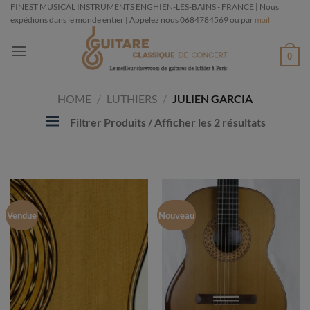
Passer
FINEST MUSICAL INSTRUMENTS ENGHIEN-LES-BAINS - FRANCE | Nous
expédions dans le monde entier | Appelez nous 0684784569 ou par
mail
au
contenu
0
HOME
/
LUTHIERS
/
JULIEN GARCIA
Filtrer Produits
/ Afficher les 2 résultats
Vendue
Nouveau