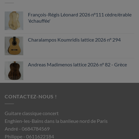
François-Régis Léonard 2026 n°111 cèdre/érable
'échauffée'
Charalampos Koumridis lattice 2026 n° 294
Andreas Madimenos lattice 2026 n° 82 - Grèce
CONTACTEZ-NOUS !
Guitare classique concert
Enghien-les-Bains dans la banlieue nord de Paris
André - 0684784569
Philippe - 0611622184