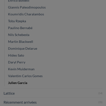
Enrico Bottelli
Giannis Paleodimopoulos
Koumridis Charalambos
Toby Rzepka
Paulino Bernabé
Nils Schebesta
Martin Blackwell
Dominique Delarue
Hideo Sato
Daryl Perry
Kevin Muiderman
Valentim Carlos Gomes
Julien Garcia
Lattice
(14)
Récemment arrivées
(35)