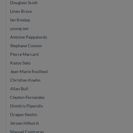
Douglass Scott
Lineu Bravo
Ian Kneipp
young seo
Antoine Pappalardo
Stephane Connor
Pierre Marcard
Kazuo Sato
Jean-Marie Fouilleul
Christian Koehn
Allan Bull
Cleyton Fernandes
Dimitris Piperidis
Dragan Neshic
Jeroen Hilhorst
Manuel Contreras