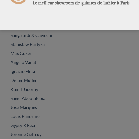
Kenny Hill
Philipp Neumann
Antonio Marin Montero
Sangirardi & Cavicchi
Stanislaw Partyka
Max Cuker
Angelo Vailati
Ignacio Fleta
Dieter Müller
Kamil Jaderny
Saeid Aboutalebian
José Marques
Louis Panormo
Gypsy R Bear
Jérémie Geffroy