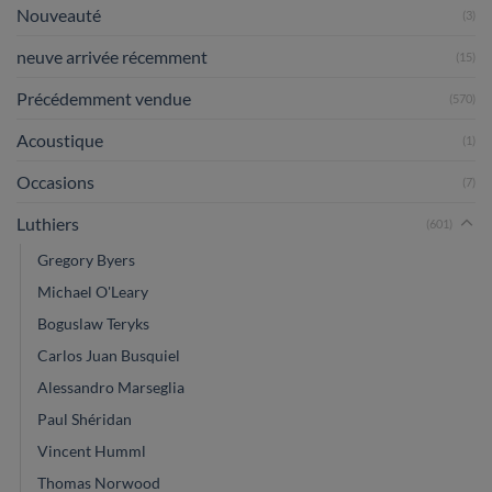
Nouveauté
(3)
neuve arrivée récemment
(15)
Précédemment vendue
(570)
Acoustique
(1)
Occasions
(7)
Luthiers
(601)
Gregory Byers
Michael O'Leary
Boguslaw Teryks
Carlos Juan Busquiel
Alessandro Marseglia
Paul Shéridan
Vincent Humml
Thomas Norwood