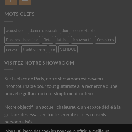
MOTS CLEFS
acoustique
domenic roscioli
dou
double-table
En stock disponible
fleta
lattice
Nouveauté
Occasions
rzepka
traditionnelle
ve
VENDUE
VISITEZ NOTRE SHOWROOM
Sur la place de Paris, notre showroom est devenu
incontournable pour tout guitariste à la recherche d'une
nouvelle guitare ou tout simplement curieux.
Notre objectif : un accueil chaleureux, un espace dédié à la
guitare, des essais en toute sérénité et des conseils
personnalisés.
Nous utilisons des cookies pour vous offrir la meilleure