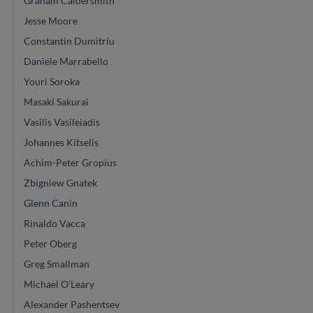
Graham Caldersmith
Jesse Moore
Constantin Dumitriu
Daniele Marrabello
Youri Soroka
Masaki Sakurai
Vasilis Vasileiadis
Johannes Kitselis
Achim-Peter Gropius
Zbigniew Gnatek
Glenn Canin
Rinaldo Vacca
Peter Oberg
Greg Smallman
Michael O'Leary
Alexander Pashentsev