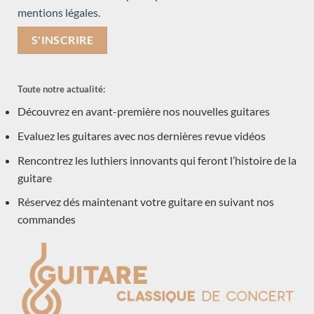
Andreas Madimenos
mentions légales.
Leonardo de Gregorio
Daniel Friederich
Gerardo Centonze
Jeremy Cooper
Toute notre actualité:
Jose Ramirez
Découvrez en avant-première nos nouvelles guitares
Daniel Lesueur
Evaluez les guitares avec nos dernières revue vidéos
Simon Marty
Rencontrez les luthiers innovants qui feront l’histoire de la
Frans de Lepeleere
guitare
Michael Cadiz
Réservez dés maintenant votre guitare en suivant nos
Hermann Hauser
commandes
Dieter Hopf
Dépot-vente
Andreas Kirmse
Felix Muller
Marie Lequeux