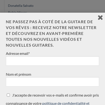
Donatella Salvato
Robin Moyes
Dennis Tolz
NE PASSEZ PAS À COTÉ DE LA GUITARE DE
François Régis Léonard
VOS RÊVES : RECEVEZ NOTRE NEWSLETTER
David Pelter
ET DÉCOUVREZ EN AVANT-PREMIÈRE
TOUTES NOS NOUVELLES VIDÉOS ET
Dan Kellaway
NOUVELLES GUITARES.
arrivée ce mois
Adresse email*
Eugenio Naso
Paul Lazzarini
John Price
Vasilis Vaseleiadis
Nom et prénom
José Romanillos & son
Will Hamm
Régis Sala
J'accepte de recevoir vos e-mails et confirme avoir pris
Jan Schneider
connaissance de votre
politique de confidentialité et