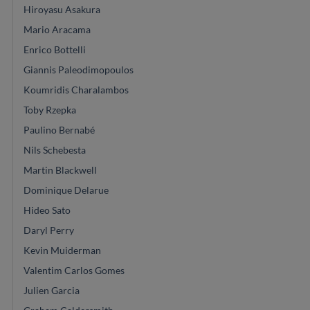
Hiroyasu Asakura
Mario Aracama
Enrico Bottelli
Giannis Paleodimopoulos
Koumridis Charalambos
Toby Rzepka
Paulino Bernabé
Nils Schebesta
Martin Blackwell
Dominique Delarue
Hideo Sato
Daryl Perry
Kevin Muiderman
Valentim Carlos Gomes
Julien Garcia