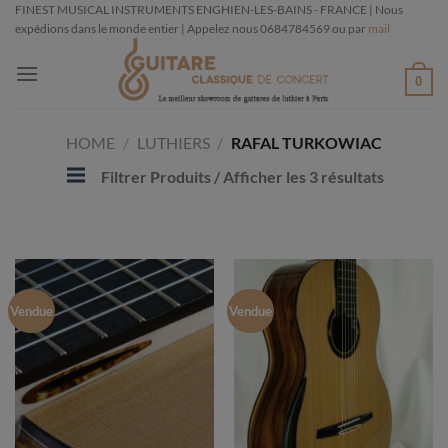
Passer
FINEST MUSICAL INSTRUMENTS ENGHIEN-LES-BAINS - FRANCE | Nous
expédions dans le monde entier | Appelez nous 0684784569 ou par
mail
au
contenu
0
HOME
/
LUTHIERS
/
RAFAL TURKOWIAC
Filtrer Produits
/ Afficher les 3 résultats
Vendue
Vendue