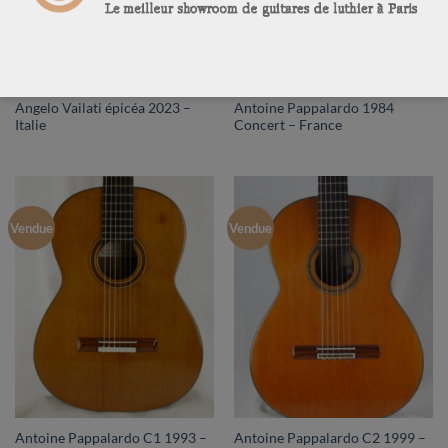
Angelo Vailati épicéa 2023 –
Antoine Pappalardo 1984
Italie
Concert – France
Vendue
Vendue
Antoine Pappalardo C1 1993 –
Antoine Pappalardo C2 1999 –