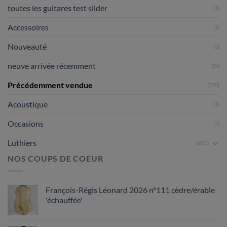
toutes les guitares test slider
(1)
Accessoires
(1)
Nouveauté
(3)
neuve arrivée récemment
(15)
Précédemment vendue
(570)
Acoustique
(1)
Occasions
(7)
Luthiers
(601)
NOS COUPS DE COEUR
François-Régis Léonard 2026 n°111 cèdre/érable
'échauffée'