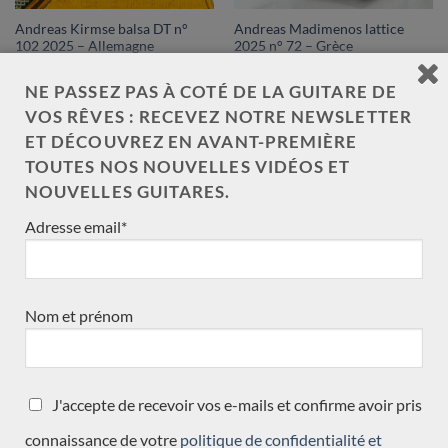
Andreas Kirmse balsa DT n°
Andreas Madimenos lattice
102 2025 – Allemagne
2025 n° 72 – Grèce
NE PASSEZ PAS À COTÉ DE LA GUITARE DE
VOS RÊVES : RECEVEZ NOTRE NEWSLETTER
ET DÉCOUVREZ EN AVANT-PREMIÈRE
Vendue
Vendue
TOUTES NOS NOUVELLES VIDÉOS ET
NOUVELLES GUITARES.
Adresse email*
Nom et prénom
Andreas Madimenos lattice
Angelo Vailati 2021 – Italie
2025 n° 77 – Grèce
J'accepte de recevoir vos e-mails et confirme avoir pris
connaissance de votre
politique de confidentialité et