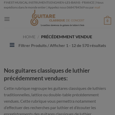
Passer
FINEST MUSICAL INSTRUMENTS ENGHIEN-LES-BAINS - FRANCE | Nous
expédions dans le monde entier | Appelez nous 0684784569 ou par
mail
au
contenu
0
HOME
/
PRÉCÉDEMMENT VENDUE
Filtrer Produits
/ Afficher 1 - 12 de 570 résultats
Nos guitares classiques de luthier
précédemment vendues:
Cette rubrique regroupe les guitares classiques de luthiers
traditionnelles, lattice ou double-table précédemment
vendues. Cette rubrique vous permettra notamment
d’effectuer des recherches par luthier et d’écouter les
enregistrements des guitares classiques de luthier