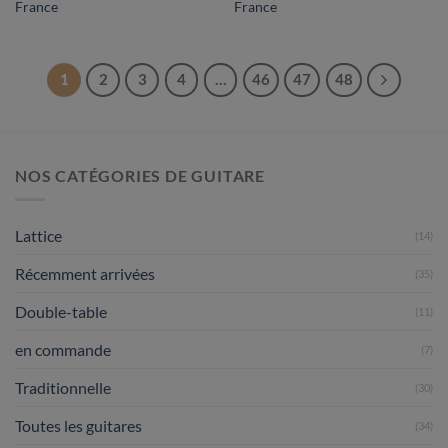
France
France
1
2
3
4
…
46
47
48
NOS CATÉGORIES DE GUITARE
Lattice
(14)
Récemment arrivées
(35)
Double-table
(11)
en commande
(7)
Traditionnelle
(30)
Toutes les guitares
(34)