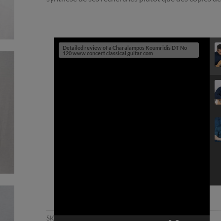
Detailed review of a Charalampos Koumridis DT No
120 www concert classical guitar com
SKU:
18KOU120