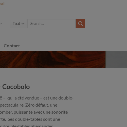
ail
Search
for:
Contact
– Cocobolo
8 – qui a été vendue – est une double-
ectaculaire. Zéro défaut, une
tomber, puissante avec une sonorité
arté. Ses double-tables sont une
es double-tables allemandes.