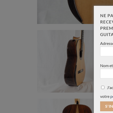
NE PA
RECE
PREM
GUIT
Adresse
Nom et
J'a
votre
p