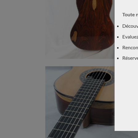
Toute n
Découvr
Evaluez
Rencont
Réserv