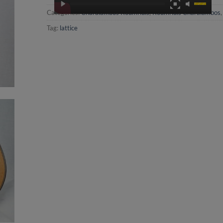
Categories:
Charalambos Koumridis
,
Koumridis Charalambos
Tag:
lattice