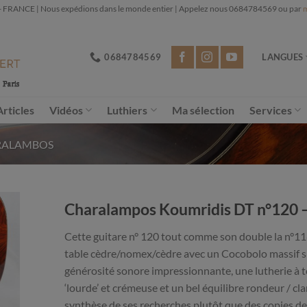
NCE | Nous expédions dans le monde entier | Appelez nous 0684784569 ou par
m
0684784569
LANGUES
Articles
Vidéos
Luthiers
Ma sélection
Services
RALAMBOS
Charalampos Koumridis DT n°120 
Cette guitare n° 120 tout comme son double la n°11
table cèdre/nomex/cèdre avec un Cocobolo massif sp
générosité sonore impressionnante, une lutherie à 
‘lourde’ et crémeuse et un bel équilibre rondeur / cl
synthèse de ses recherches plutôt que des copies d