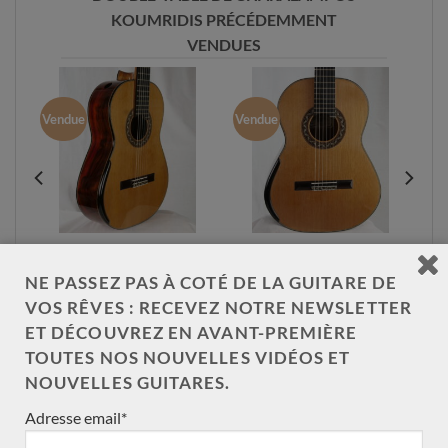
KOUMRIDIS PRÉCÉDEMMENT
VENDUES
Vendue
Vendue
Charalampos
Charalampos
Koumridis double-
Koumridis double-
NE PASSEZ PAS À COTÉ DE LA GUITARE DE
table n°186
table n°185
VOS RÊVES : RECEVEZ NOTRE NEWSLETTER
ET DÉCOUVREZ EN AVANT-PREMIÈRE
TOUTES NOS NOUVELLES VIDÉOS ET
NOUVELLES GUITARES.
Adresse email*