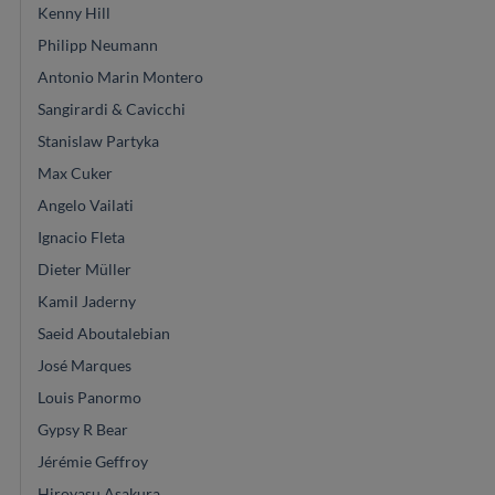
Kenny Hill
Philipp Neumann
Antonio Marin Montero
Sangirardi & Cavicchi
Stanislaw Partyka
Max Cuker
Angelo Vailati
Ignacio Fleta
Dieter Müller
Kamil Jaderny
Saeid Aboutalebian
José Marques
Louis Panormo
Gypsy R Bear
Jérémie Geffroy
Hiroyasu Asakura