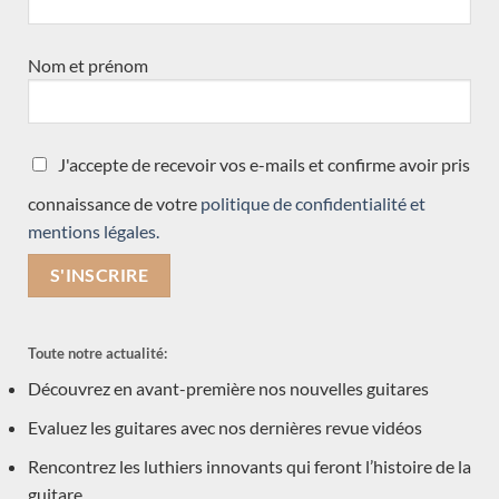
NOS CATÉGORIES DE GUITARE
Nom et prénom
Occasions
(7)
Luthiers
(601)
J'accepte de recevoir vos e-mails et confirme avoir pris
Martin Blackwell
connaissance de votre
politique de confidentialité et
Dominique Delarue
mentions légales.
Hideo Sato
Daryl Perry
Kevin Muiderman
Valentim Carlos Gomes
Toute notre actualité:
Julien Garcia
Découvrez en avant-première nos nouvelles guitares
Graham Caldersmith
Evaluez les guitares avec nos dernières revue vidéos
Jesse Moore
Rencontrez les luthiers innovants qui feront l’histoire de la
Constantin Dumitriu
guitare