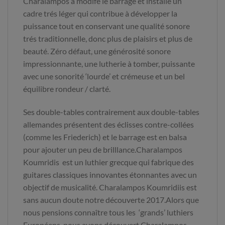
Charalampos a modifé le barrage et installé un
cadre trés léger qui contribue à développer la
puissance tout en conservant une qualité sonore
trés traditionnelle, donc plus de plaisirs et plus de
beauté. Zéro défaut, une générosité sonore
impressionnante, une lutherie à tomber, puissante
avec une sonorité ‘lourde’ et crémeuse et un bel
équilibre rondeur / clarté.
Ses double-tables contrairement aux double-tables
allemandes présentent des éclisses contre-collées
(comme les Friederich) et le barrage est en balsa
pour ajouter un peu de brilllance.Charalampos
Koumridis est un luthier grecque qui fabrique des
guitares classiques innovantes étonnantes avec un
objectif de musicalité. Charalampos Koumridiis est
sans aucun doute notre découverte 2017.Alors que
nous pensions connaître tous les ‘grands’ luthiers
Européens, nous avons découvert Charalampos