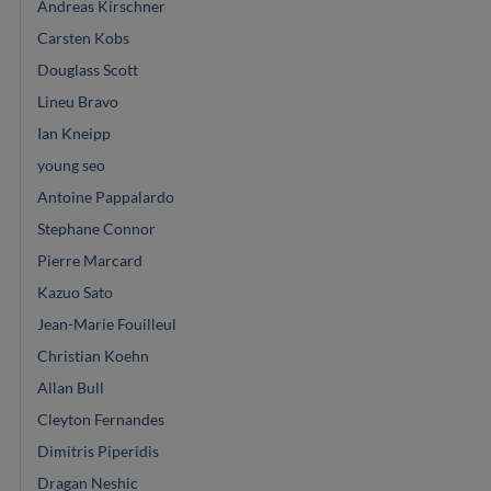
Andreas Kirschner
Carsten Kobs
Douglass Scott
Lineu Bravo
Ian Kneipp
young seo
Antoine Pappalardo
Stephane Connor
Pierre Marcard
Kazuo Sato
Jean-Marie Fouilleul
Christian Koehn
Allan Bull
Cleyton Fernandes
Dimitris Piperidis
Dragan Neshic