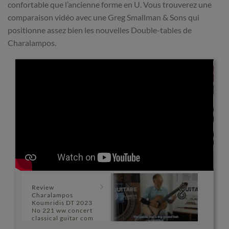
confortable que l’ancienne forme en U. Vous trouverez une
comparaison vidéo avec une Greg Smallman & Sons qui
positionne assez bien les nouvelles Double-tables de
Charalampos.
Review
Charalampos
Koumridis DT 2023
No 221 ww concert
classical guitar com