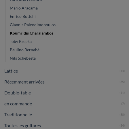
Mario Aracama
Enrico Bottelli
Giannis Paleodimopoulos
Koumridis Charalambos
Toby Rzepka
Paulino Bernabé
Nils Schebesta
Lattice
(14)
Récemment arrivées
(35)
Double-table
(11)
en commande
(7)
Traditionnelle
(30)
Toutes les guitares
(34)