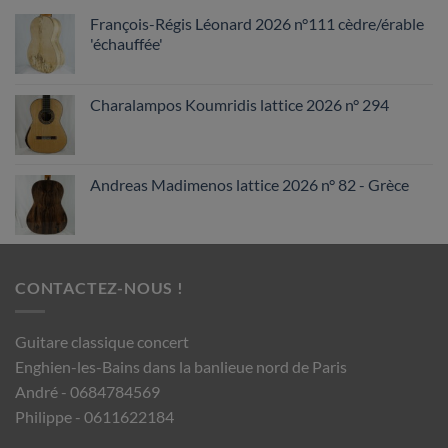
François-Régis Léonard 2026 n°111 cèdre/érable
'échauffée'
Charalampos Koumridis lattice 2026 n° 294
Andreas Madimenos lattice 2026 n° 82 - Grèce
CONTACTEZ-NOUS !
Guitare classique concert
Enghien-les-Bains dans la banlieue nord de Paris
André - 0684784569
Philippe - 0611622184