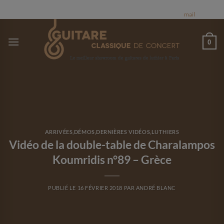
Passer
FINEST MUSICAL INSTRUMENTS ENGHIEN-LES-BAINS - FRANCE | Nous
expédions dans le monde entier | Appelez nous 0684784569 ou par
mail
au
contenu
0
ARRIVÉES
,
DÉMOS
,
DERNIÈRES VIDÉOS
,
LUTHIERS
Vidéo de la double-table de Charalampos
Koumridis n°89 – Grèce
PUBLIÉ LE
16 FÉVRIER 2018
PAR
ANDRÉ BLANC