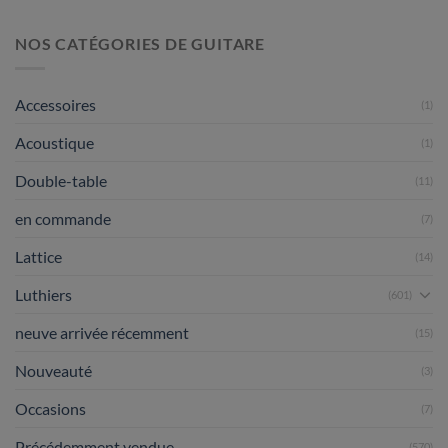
Comparaison
guitares
au
classiques
sommet
NOS CATÉGORIES DE GUITARE
attendues
:
en
Redgate,
juillet
Smallman
2026
Accessoires
(1)
&
sons
Acoustique
et
(1)
Marty
Double-table
(11)
en commande
(7)
Lattice
(14)
Luthiers
(601)
neuve arrivée récemment
(15)
Nouveauté
(3)
Occasions
(7)
Précédemment vendue
(570)