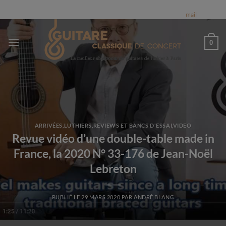
Passer
FINEST MUSICAL INSTRUMENTS ENGHIEN-LES-BAINS - FRANCE | Nous
expédions dans le monde entier | Appelez nous 0684784569 ou par
mail
au
contenu
0
ARRIVÉES
,
LUTHIERS
,
REVIEWS ET BANCS D'ESSAI
,
VIDEO
Revue vidéo d’une double-table made in
France, la 2020 N° 33-176 de Jean-Noël
Lebreton
PUBLIÉ LE
29 MARS 2020
PAR
ANDRÉ BLANC