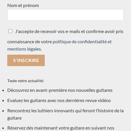
Nom et prénom
J'accepte de recevoir vos e-mails et confirme avoir pris
connaissance de votre
politique de confidentialité et
mentions légales.
Daniel Friederich 1968 – France
LES GUITARES DE LUTHIERS ATTENDUES SOUS
PEU
Toute notre actualité:
LES OCCASIONS EN DÉPÔT VENTE
Découvrez en avant-première nos nouvelles guitares
Evaluez les guitares avec nos dernières revue vidéos
Rencontrez les luthiers innovants qui feront l’histoire de la
Nouveau
guitare
Réservez dés maintenant votre guitare en suivant nos