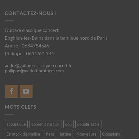
CONTACTEZ-NOUS !
Guitare classique concert
Enghien-les-Bains dans la banlieue nord de Paris
André - 0684784569
Philippe - 0611622184
MOTS CLEFS
acoustique
domenic roscioli
dou
double-table
En stock disponible
fleta
lattice
Nouveauté
Occasions