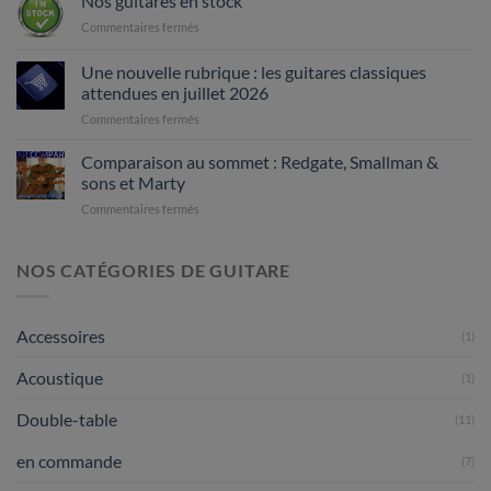
Nos guitares en stock
sur
Commentaires fermés
Nos
guitares
Une nouvelle rubrique : les guitares classiques
en
attendues en juillet 2026
stock
sur
Commentaires fermés
Une
nouvelle
Comparaison au sommet : Redgate, Smallman &
rubrique
sons et Marty
:
sur
Commentaires fermés
les
Comparaison
guitares
au
classiques
sommet
NOS CATÉGORIES DE GUITARE
attendues
:
en
Redgate,
juillet
Smallman
2026
Accessoires
(1)
&
sons
Acoustique
et
(1)
Marty
Double-table
(11)
en commande
(7)