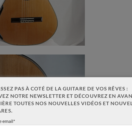
EG
Jim Redgate lattice N° 460
Youri Soroka DT bal
2019 – Australie
n°79 – France
SSEZ PAS À COTÉ DE LA GUITARE DE VOS RÊVES :
VEZ NOTRE NEWSLETTER ET DÉCOUVREZ EN AVAN
IÈRE TOUTES NOS NOUVELLES VIDÉOS ET NOUVE
Occasion
Nouveauté
ARES.
 email*