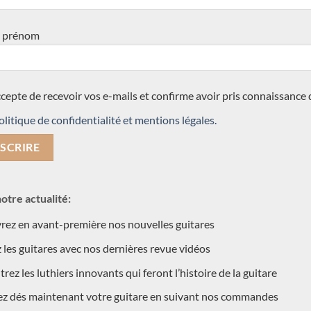
 prénom
 concert lattice, double-table et traditionnelles
itare-classique-concert.fr
02 –
Charalampos Koumridis
Alexander Pashentse
double-table 2021 n°173 –
2020- Russie
ccepte de recevoir vos e-mails et confirme avoir pris connaissance 
Grèce
olitique de confidentialité et mentions légales.
otre actualité:
ez en avant-première nos nouvelles guitares
 les guitares avec nos dernières revue vidéos
 concert lattice, double-table et traditionnelles
rez les luthiers innovants qui feront l’histoire de la guitare
itare-classique-concert.fr
ez dés maintenant votre guitare en suivant nos commandes