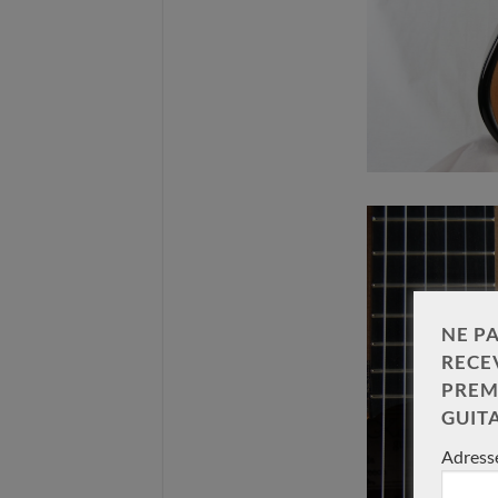
Andreas Madimenos lattice
Alessandro Marseglia R
2026 n° 82 – Grèce
Limited Edition 2026
NE PA
RECE
PREM
Nouveau
Occasion
GUIT
Adresse