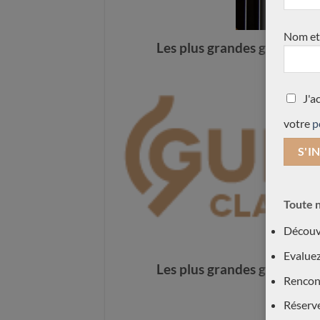
Nom et
Les plus grandes guitares de
www.gu
Carsten Kobs 2013 –
Richard E Bruné 1985 n°4
Allemagne
Etats-Unis – 4900€
J'a
votre
p
Toute n
Découvr
Evaluez
Les plus grandes guitares de
Rencont
www.gu
Réserv