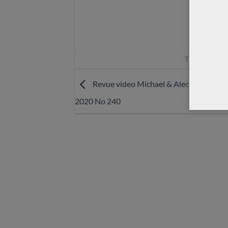
This entry was
Revue video Michael & Alec O’Leary Ex
2020 No 240