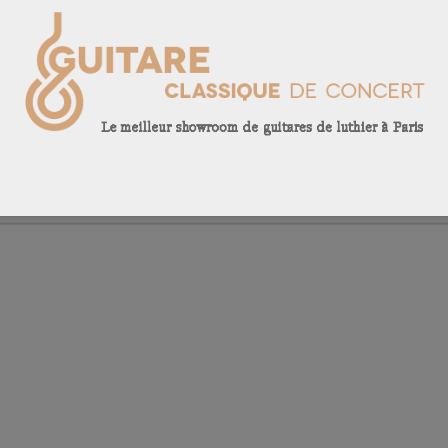
 posted in
Arrivées
. Bookmark the
permalink
.
clusive
Double-tables : les grandes tendances