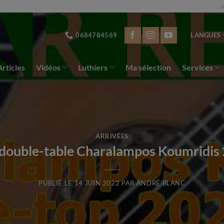
NCE | Nous expédions dans le monde entier | Appelez nous 0684784569 ou par
m
0684784569
LANGUES
Articles
Vidéos
Luthiers
Ma sélection
Services
ARRIVÉES
 double-table Charalampos Koumridis
PUBLIÉ LE
14 JUIN 2022
PAR
ANDRÉ BLANC