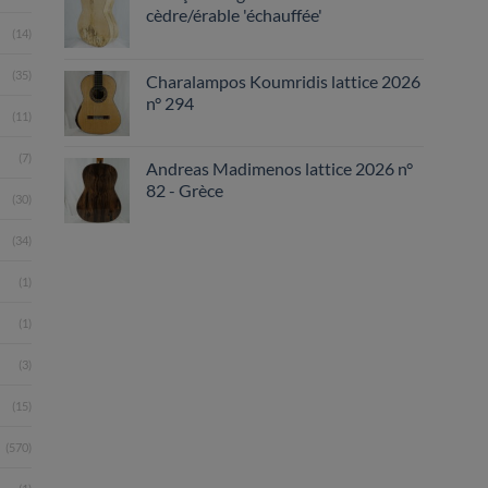
cèdre/érable 'échauffée'
(14)
(35)
Charalampos Koumridis lattice 2026
n° 294
(11)
(7)
Andreas Madimenos lattice 2026 n°
82 - Grèce
(30)
(34)
(1)
(1)
(3)
(15)
(570)