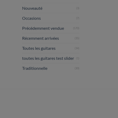
Nouveauté
(3)
Occasions
(7)
Précédemment vendue
(570)
Récemment arrivées
(35)
Toutes les guitares
(34)
toutes les guitares test slider
(1)
Traditionnelle
(30)