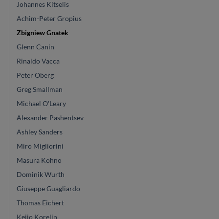
Johannes Kitselis
Achim-Peter Gropius
Zbigniew Gnatek
Glenn Canin
Rinaldo Vacca
Peter Oberg
Greg Smallman
Michael O'Leary
Alexander Pashentsev
Ashley Sanders
Miro Migliorini
Masura Kohno
Dominik Wurth
Giuseppe Guagliardo
Thomas Eichert
Keijo Korelin