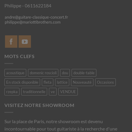
Philippe - 0611622184
MOTS CLEFS
acoustique
domenic roscioli
dou
double-table
En stock disponible
fleta
lattice
Nouveauté
Occasions
rzepka
traditionnelle
ve
VENDUE
VISITEZ NOTRE SHOWROOM
Sur la place de Paris, notre showroom est devenu
incontournable pour tout guitariste à la recherche d'une