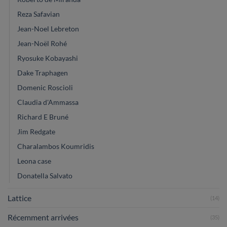
Reza Safavian
Jean-Noel Lebreton
Jean-Noël Rohé
Ryosuke Kobayashi
Dake Traphagen
Domenic Roscioli
Claudia d'Ammassa
Richard E Bruné
Jim Redgate
Charalambos Koumridis
Leona case
Donatella Salvato
Lattice
(14)
Récemment arrivées
(35)