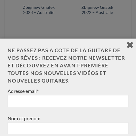
Zbigniew Gnatek
Zbigniew Gnatek
2023 – Australie
2022 – Australie
NE PASSEZ PAS À COTÉ DE LA GUITARE DE
VOS RÊVES : RECEVEZ NOTRE NEWSLETTER
ET DÉCOUVREZ EN AVANT-PREMIÈRE
TOUTES NOS NOUVELLES VIDÉOS ET
NOS CATÉGORIES DE GUITARE
NOUVELLES GUITARES.
Adresse email*
Double-table
(11)
en commande
(7)
Traditionnelle
(30)
Nom et prénom
Toutes les guitares
(34)