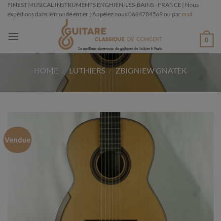
Passer
FINEST MUSICAL INSTRUMENTS ENGHIEN-LES-BAINS - FRANCE | Nous
expédions dans le monde entier | Appelez nous 0684784569 ou par
mail
au
contenu
0
HOME
/
LUTHIERS
/
ZBIGNIEW GNATEK
Vendue