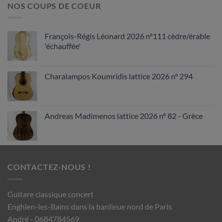
NOS COUPS DE COEUR
François-Régis Léonard 2026 n°111 cèdre/érable
'échauffée'
Charalampos Koumridis lattice 2026 n° 294
Andreas Madimenos lattice 2026 n° 82 - Grèce
CONTACTEZ-NOUS !
Guitare classique concert
Enghien-les-Bains dans la banlieue nord de Paris
André - 0684784569