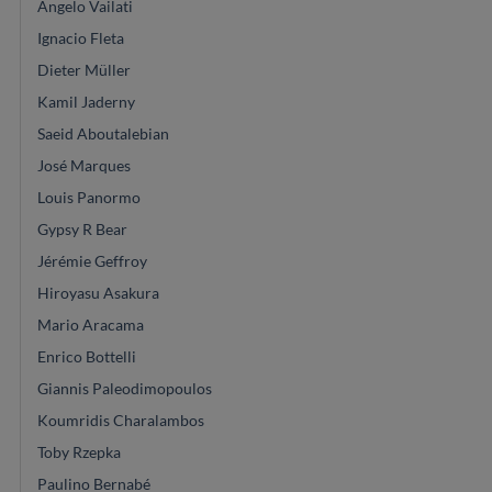
Angelo Vailati
Ignacio Fleta
Dieter Müller
Kamil Jaderny
Saeid Aboutalebian
José Marques
Louis Panormo
Gypsy R Bear
Jérémie Geffroy
Hiroyasu Asakura
Mario Aracama
Enrico Bottelli
Giannis Paleodimopoulos
Koumridis Charalambos
Toby Rzepka
Paulino Bernabé