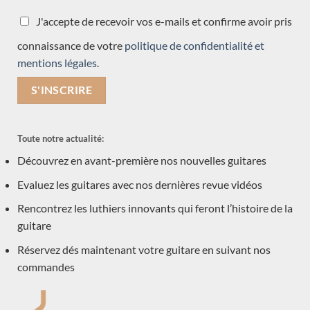
toutes les guitares test slider
(1)
J'accepte de recevoir vos e-mails et confirme avoir pris
Accessoires
(1)
connaissance de votre
politique de confidentialité et
Nouveauté
(3)
mentions légales.
neuve arrivée récemment
(15)
Précédemment vendue
(570)
Acoustique
(1)
Toute notre actualité:
Découvrez en avant-première nos nouvelles guitares
Occasions
(7)
Evaluez les guitares avec nos dernières revue vidéos
Luthiers
(601)
Rencontrez les luthiers innovants qui feront l’histoire de la
Robin Moyes
guitare
Dennis Tolz
Réservez dés maintenant votre guitare en suivant nos
François Régis Léonard
commandes
David Pelter
Dan Kellaway