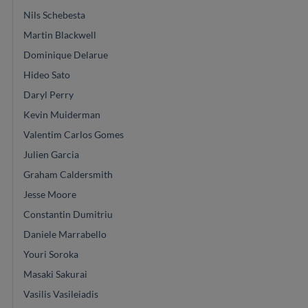
Nils Schebesta
Martin Blackwell
Dominique Delarue
Hideo Sato
Daryl Perry
Kevin Muiderman
Valentim Carlos Gomes
Julien Garcia
Graham Caldersmith
Jesse Moore
Constantin Dumitriu
Daniele Marrabello
Youri Soroka
Masaki Sakurai
Vasilis Vasileiadis