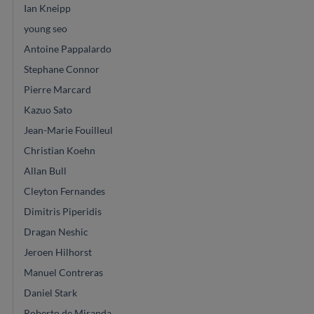
Ian Kneipp
young seo
Antoine Pappalardo
Stephane Connor
Pierre Marcard
Kazuo Sato
Jean-Marie Fouilleul
Christian Koehn
Allan Bull
Cleyton Fernandes
Dimitris Piperidis
Dragan Neshic
Jeroen Hilhorst
Manuel Contreras
Daniel Stark
Roberto de Miranda