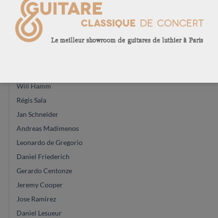
arrivée ce mois
Eugenio Naso
Paul Lazzarini
John Price
Vasilis Vaseleiadis
José Romanillos & son
Will Hamm
Régis Sala
Jan Schneider
Andreas Madimenos
Leonardo de Gregorio
Daniel Friederich
Gerardo Centonze
Jeremy Cooper
Jose Ramirez
Daniel Lesueur