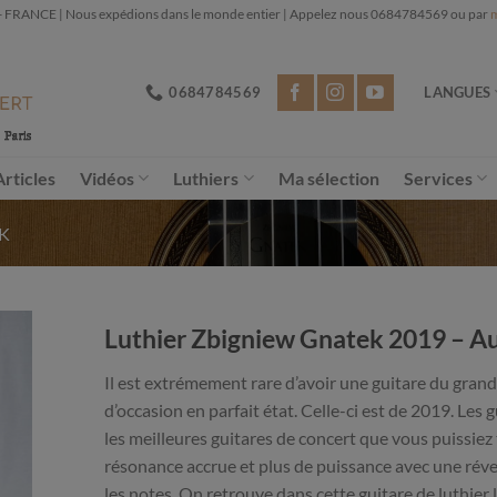
NCE | Nous expédions dans le monde entier | Appelez nous 0684784569 ou par
m
0684784569
LANGUES
Articles
Vidéos
Luthiers
Ma sélection
Services
K
Luthier Zbigniew Gnatek 2019 – Au
Il est extrémement rare d’avoir une guitare du gran
d’occasion en parfait état. Celle-ci est de 2019. Le
les meilleures guitares de concert que vous puissiez 
résonance accrue et plus de puissance avec une réver
les notes. On retrouve dans cette guitare de luthier 