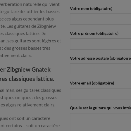
verbération naturelle qui vient
Votre nom (obligatoire)
e guitare de luthier les basses
ec ces aigus cependant plus
te. Les guitares de Zibgniew
s classiques lattice. De
Votre prénom (obligatoire)
n, ses guitares sont légères et
 : des grosses basses très
tivement clairs.
Votre adresse postale (obligatoire
hier Zibgniew Gnatek
res classiques lattice.
Votre email (obligatoire)
allman, ses guitares classiques
istiques uniques : des grosses
s aigus relativement clairs.
Quelle est la guitare qui vous intér
ques ont soit un caractère
nt certains – soit un caractère