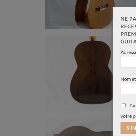
NE PA
RECE
PREM
GUIT
Adresse
Nom et
J'a
votre
p