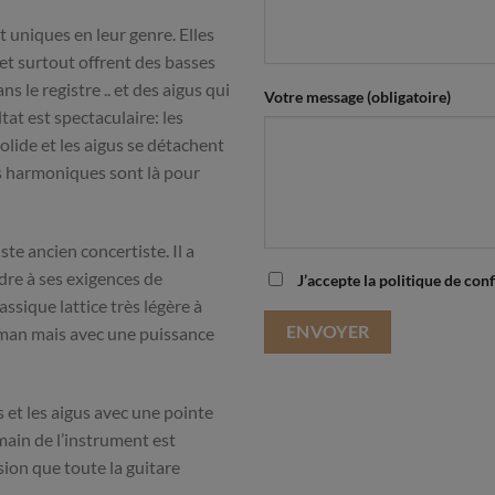
 uniques en leur genre. Elles
et surtout offrent des basses
s le registre .. et des aigus qui
Votre message (obligatoire)
ultat est spectaculaire: les
lide et les aigus se détachent
es harmoniques sont là pour
te ancien concertiste. Il a
dre à ses exigences de
J’accepte la politique de conf
assique lattice très légère à
lman mais avec une puissance
 et les aigus avec une pointe
 main de l’instrument est
sion que toute la guitare