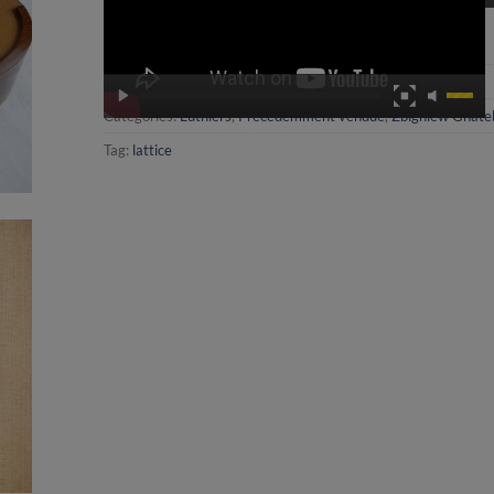
SKU:
21GNA019
Categories:
Luthiers
,
Précédemment vendue
,
Zbigniew Gnate
Tag:
lattice