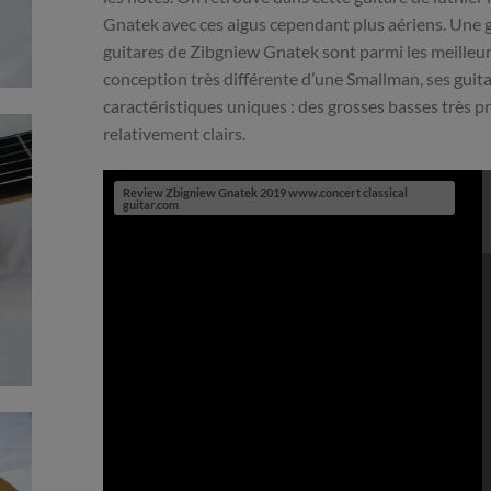
Gnatek avec ces aigus cependant plus aériens. Une g
guitares de Zibgniew Gnatek sont parmi les meilleure
conception très différente d’une Smallman, ses guita
caractéristiques uniques : des grosses basses très 
relativement clairs.
Review Zbigniew Gnatek 2019 www.concert classical
guitar.com