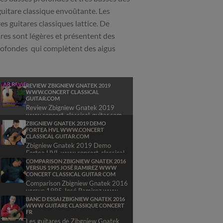
uitare classique envoûtante. Les
s guitares classiques lattice. De
res sont légères et présentent des
profondes qui complètent des aigus
REVIEW ZBIGNIEW GNATEK 2019
WWW.CONCERT CLASSICAL
GUITAR.COM
Review Zbigniew Gnatek 2019
www.concert-classical-guitar.com
ZBIGNIEW GNATEK 2019 DEMO
Very rare a preowned Zbigniew
FORTEA HVL WWW.CONCERT
CLASSICAL GUITAR.COM
Zbigniew Gnatek 2019 Demo
read more »
Fortea HVL www.concert-classical-
guitar.com
COMPARISON ZBIGNIEW GNATEK 2016
VERSUS 1995 JOSÉ RAMIREZ WWW
CONCERT CLASSICAL GUITAR COM
Very rare a preowned
Comparison Zbigniew Gnatek 2016
versus 1995 José Ramirez www
read more »
concert classical guitar com
BANC D ESSAI ZBIGNIEW GNATEK 2016
<br
WWW GUITARE CLASSIQUE CONCERT
FR
Les guitares de Zibgniew Gnatek
read more »