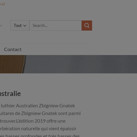
ail
Search
for:
Contact
stralie
d luthier Australien Zbigniew Gnatek
s guitares de Zbigniew Gnatek sont parmi
trouver.L’édition 2019 offre une
bération naturelle qui vient épaissir
les basses profondes et trés basses des