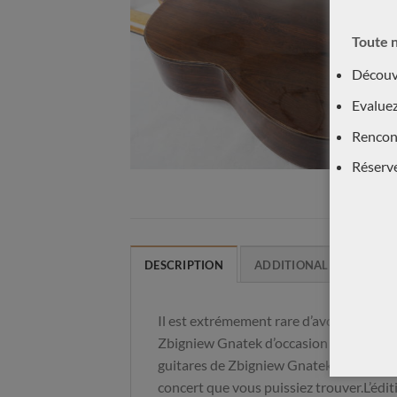
Toute n
Découvr
Evaluez
Rencont
Réserv
DESCRIPTION
ADDITIONAL INFORMAT
Il est extrémement rare d’avoir une guit
Zbigniew Gnatek d’occasion en parfait ét
guitares de Zbigniew Gnatek sont parmi 
concert que vous puissiez trouver.L’édi