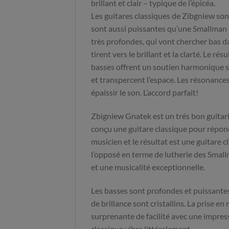
brillant et clair – typique de l’épicéa.
Les guitares classiques de Zibgniew sont
sont aussi puissantes qu’une Smallman 
très profondes, qui vont chercher bas dan
tirent vers le brillant et la clarté. Le rés
basses offrent un soutien harmonique so
et transpercent l’espace. Les résonanc
épaissir le son. L’accord parfait!
Zbigniew Gnatek est un trés bon guitaris
conçu une guitare classique pour répon
musicien et le résultat est une guitare cl
l’opposé en terme de lutherie des Smal
et une musicalité exceptionnelle.
Les basses sont profondes et puissantes
de brillance sont cristallins. La prise en
surprenante de facilité avec une impres
classique vibre littéralement.