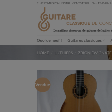
Passer
FINEST MUSICAL INSTRUMENTS ENGHIEN-LES-BAINS - FRA
au
contenu
Quoi de neuf !
Guitares classiques
HOME
/
LUTHIERS
/
ZBIGNIEW GNATE
Vendue