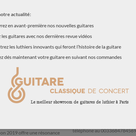
otre actualité:
ez en avant-première nos nouvelles guitares
 les guitares avec nos dernières revue vidéos
rez les luthiers innovants qui feront l’histoire de la guitare
ez dés maintenant votre guitare en suivant nos commandes
ION
are du grand luthier Australien
CONTACTEZ NOUS !
at. Celle-ci est de 2019. Les
Pour plus d’information, contac
les meilleures guitares de
téléphone au 003368478456
tion 2019 offre une résonance