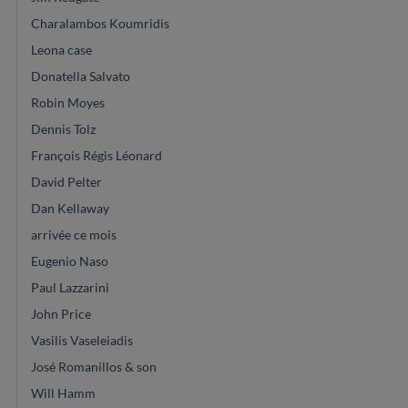
Charalambos Koumridis
Leona case
Donatella Salvato
Robin Moyes
Dennis Tolz
François Régis Léonard
David Pelter
Dan Kellaway
arrivée ce mois
Eugenio Naso
Paul Lazzarini
John Price
Vasilis Vaseleiadis
José Romanillos & son
Will Hamm