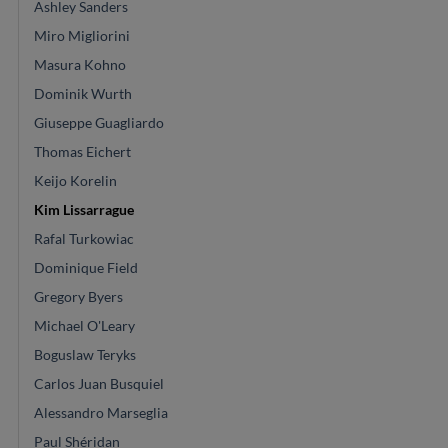
Ashley Sanders
Miro Migliorini
Masura Kohno
Dominik Wurth
Giuseppe Guagliardo
Thomas Eichert
Keijo Korelin
Kim Lissarrague
Rafal Turkowiac
Dominique Field
Gregory Byers
Michael O'Leary
Boguslaw Teryks
Carlos Juan Busquiel
Alessandro Marseglia
Paul Shéridan