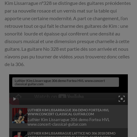
Kim Lissarrague n°328 se distingue des guitares précédentes
par sa nouvelle rosace et un vernis mat sur la table qui
apporte une certaine modernité. A part ce changement, l’on
retrouve tout ce qui fait le charme des guitares de Kim : une
sonorité lourde et épaisse qui confèrent une densité au
discours musical et une dimension presque charnelle à cette
guitare. La guitare No 328 est partie dès son arrivée et nous
n’avons pas pu tourner de vidéos ,vous trouverez donc celles
de la 306.
Luthier Kim Lissarrague 306 demo Fortea HVL www.concert
classical guitar.com
LUTHIER KIM LISSARRAGUE 306 DEMO FORTEA HVL
WWW.CONCERT CLASSICAL GUITAR.COM
Luthier Kim Lissarrague 306 demo Fortea HVL
www.concert-classical-guitar.com
Once again, t
LUTHIER KIM LISSARRAGUE LATTICE NO 306 2018 DEMO