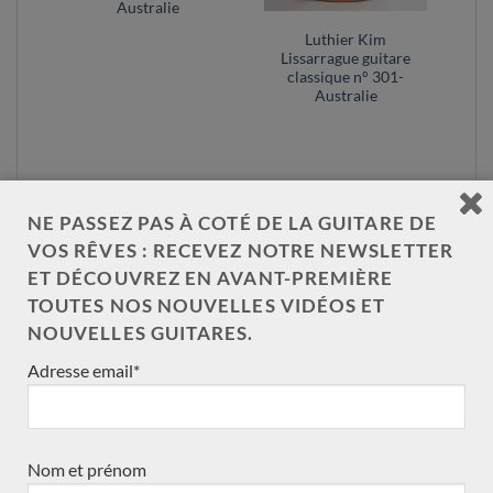
Australie
Luthier Kim
ce
Lissarrague guitare
n°153
classique n° 301-
Australie
NE PASSEZ PAS À COTÉ DE LA GUITARE DE
VOS RÊVES : RECEVEZ NOTRE NEWSLETTER
ET DÉCOUVREZ EN AVANT-PREMIÈRE
NOS CATÉGORIES DE GUITARE
TOUTES NOS NOUVELLES VIDÉOS ET
NOUVELLES GUITARES.
Précédemment vendue
(570)
Adresse email*
Acoustique
(1)
Occasions
(7)
Nom et prénom
Luthiers
(601)