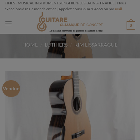
Passer
FINEST MUSICAL INSTRUMENTS ENGHIEN-LES-BAINS - FRANCE | Nous
expédions dans le monde entier | Appelez nous 0684784569 ou par
mail
au
contenu
0
HOME
/
LUTHIERS
/
KIM LISSARRAGUE
Vendue