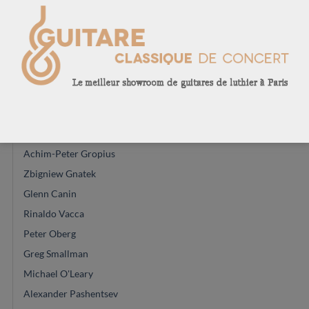
Jesse Moore
Constantin Dumitriu
Daniele Marrabello
Youri Soroka
Masaki Sakurai
Vasilis Vasileiadis
Johannes Kitselis
Achim-Peter Gropius
Zbigniew Gnatek
Glenn Canin
Rinaldo Vacca
Peter Oberg
Greg Smallman
Michael O'Leary
Alexander Pashentsev