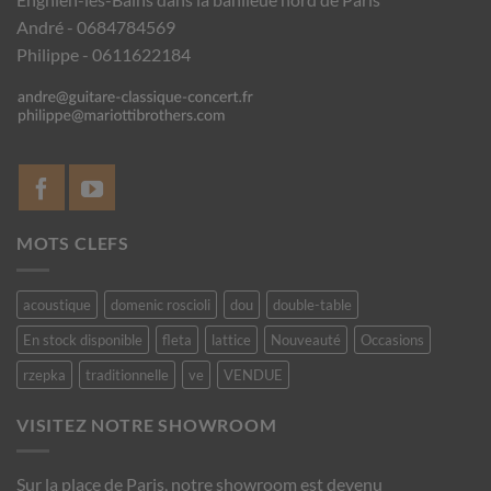
André - 0684784569
Philippe - 0611622184
MOTS CLEFS
acoustique
domenic roscioli
dou
double-table
En stock disponible
fleta
lattice
Nouveauté
Occasions
rzepka
traditionnelle
ve
VENDUE
VISITEZ NOTRE SHOWROOM
Sur la place de Paris, notre showroom est devenu