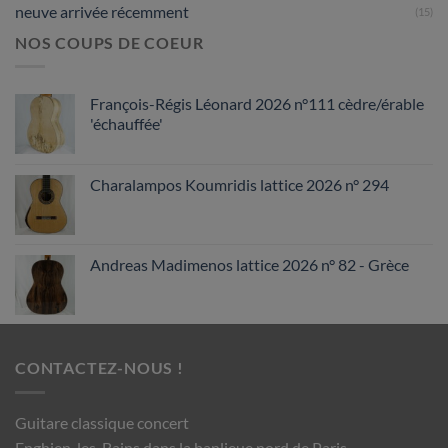
neuve arrivée récemment
(15)
NOS COUPS DE COEUR
François-Régis Léonard 2026 n°111 cèdre/érable
'échauffée'
Charalampos Koumridis lattice 2026 n° 294
Andreas Madimenos lattice 2026 n° 82 - Grèce
CONTACTEZ-NOUS !
Guitare classique concert
Enghien-les-Bains dans la banlieue nord de Paris