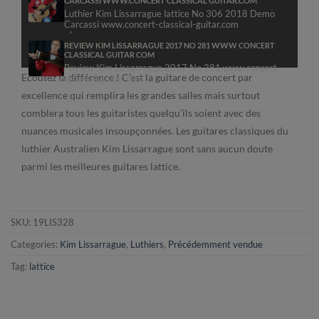
CARCASSI WWW.CONCERT CLASSICAL GUITAR.COM
Luthier Kim Lissarrague lattice No 306 2018 Demo
read more »
Carcassi www.concert-classical-guitar.com
<b
REVIEW KIM LISSARRAGUE 2017 NO 281 WWW CONCERT
CLASSICAL GUITAR COM
read more »
Review Kim Lissarrague 2017 No 281 www concert
Ecoutez la différence ! C’est la guitare de concert par
classical guitar com
excellence qui remplira les grandes salles mais surtout
More information on pr
comblera tous les guitaristes quelqu’ils soient avec des
read more »
nuances musicales insoupçonnées. Les guitares classiques du
luthier Australien Kim Lissarrague sont sans aucun doute
parmi les meilleures guitares lattice.
SKU:
19LIS328
Categories:
Kim Lissarrague
,
Luthiers
,
Précédemment vendue
Tag:
lattice