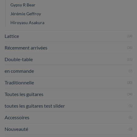
Gypsy R Bear
Jérémie Geffroy
Hiroyasu Asakura
Lattice
(14)
Récemment arrivées
(35)
Double-table
(11)
en commande
(7)
Traditionnelle
(30)
Toutes les guitares
(34)
toutes les guitares test slider
(1)
Accessoires
(1)
Nouveauté
(3)