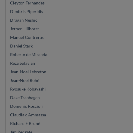
Cleyton Fernandes
Dimitris Piperidis
Dragan Neshic
Jeroen Hilhorst
Manuel Contreras
Daniel Stark
Roberto de Miranda
Reza Safavian
Jean-Noel Lebreton
Jean-Noël Rohé
Ryosuke Kobayashi
Dake Traphagen
Domenic Roscioli
Claudia d'Ammassa
Richard E Bruné
Jim Redgate