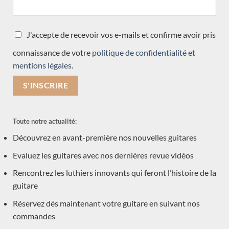
Mario Aracama
Enrico Bottelli
J'accepte de recevoir vos e-mails et confirme avoir pris
Giannis Paleodimopoulos
connaissance de votre
politique de confidentialité et
Koumridis Charalambos
mentions légales.
Toby Rzepka
Paulino Bernabé
Nils Schebesta
Martin Blackwell
Toute notre actualité:
Dominique Delarue
Découvrez en avant-première nos nouvelles guitares
Hideo Sato
Evaluez les guitares avec nos dernières revue vidéos
Daryl Perry
Rencontrez les luthiers innovants qui feront l’histoire de la
Kevin Muiderman
guitare
Valentim Carlos Gomes
Réservez dés maintenant votre guitare en suivant nos
Julien Garcia
commandes
Graham Caldersmith