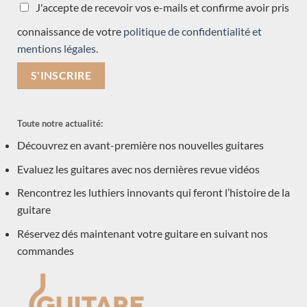
J'accepte de recevoir vos e-mails et confirme avoir pris
neuve arrivée récemment
(15)
connaissance de votre
politique de confidentialité et
mentions légales.
Précédemment vendue
(570)
Acoustique
(1)
Occasions
(7)
Toute notre actualité:
Luthiers
(601)
Découvrez en avant-première nos nouvelles guitares
Robin Moyes
Evaluez les guitares avec nos dernières revue vidéos
Dennis Tolz
François Régis Léonard
Rencontrez les luthiers innovants qui feront l’histoire de la
guitare
David Pelter
Dan Kellaway
Réservez dés maintenant votre guitare en suivant nos
commandes
arrivée ce mois
Eugenio Naso
Paul Lazzarini