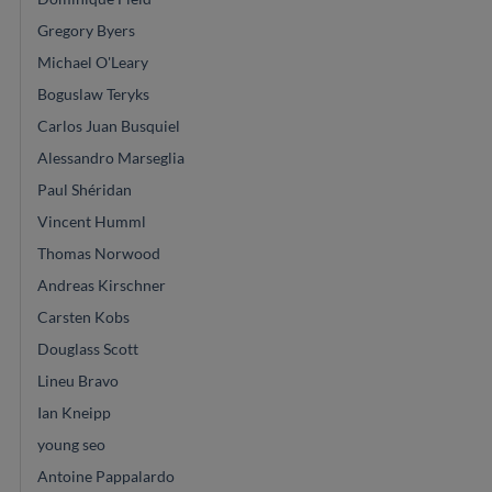
Gregory Byers
Michael O'Leary
Boguslaw Teryks
Carlos Juan Busquiel
Alessandro Marseglia
Paul Shéridan
Vincent Humml
Thomas Norwood
Andreas Kirschner
Carsten Kobs
Douglass Scott
Lineu Bravo
Ian Kneipp
young seo
Antoine Pappalardo