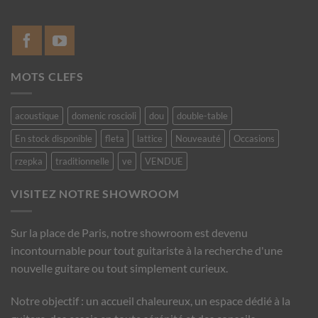
MOTS CLEFS
acoustique
domenic roscioli
dou
double-table
En stock disponible
fleta
lattice
Nouveauté
Occasions
rzepka
traditionnelle
ve
VENDUE
VISITEZ NOTRE SHOWROOM
Sur la place de Paris, notre showroom est devenu
incontournable pour tout guitariste à la recherche d'une
nouvelle guitare ou tout simplement curieux.
Notre objectif : un accueil chaleureux, un espace dédié à la