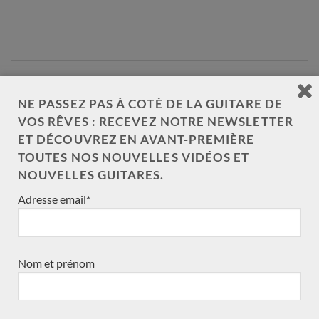
NE PASSEZ PAS À COTÉ DE LA GUITARE DE
NOS CATÉGORIES DE GUITARE
VOS RÊVES : RECEVEZ NOTRE NEWSLETTER
ET DÉCOUVREZ EN AVANT-PREMIÈRE
Double-table
TOUTES NOS NOUVELLES VIDÉOS ET
(11)
NOUVELLES GUITARES.
en commande
(7)
Adresse email*
Traditionnelle
(30)
Toutes les guitares
(34)
Nom et prénom
toutes les guitares test slider
(1)
Accessoires
(1)
Nouveauté
(3)