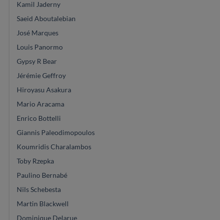
Kamil Jaderny
Saeid Aboutalebian
José Marques
Louis Panormo
Gypsy R Bear
Jérémie Geffroy
Hiroyasu Asakura
Mario Aracama
Enrico Bottelli
Giannis Paleodimopoulos
Koumridis Charalambos
Toby Rzepka
Paulino Bernabé
Nils Schebesta
Martin Blackwell
Dominique Delarue