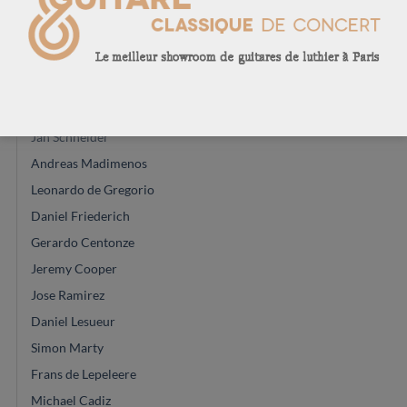
John Price
Vasilis Vaseleiadis
José Romanillos & son
Will Hamm
Régis Sala
Jan Schneider
Andreas Madimenos
Leonardo de Gregorio
Daniel Friederich
Gerardo Centonze
Jeremy Cooper
Jose Ramirez
Daniel Lesueur
Simon Marty
Frans de Lepeleere
Michael Cadiz