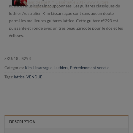
banc d'essai Kim Lissarrague 2017 www guitare
read more »
nuances musicales insoupçonnées. Les guitares classiques du
classique concert fr
Les guitares classique
luthier Australien Kim Lissarrague sont sans aucun doute
read more »
parmi les meilleures guitares lattice. Cette guitare n°293 est
puissante et ronde avec un très beau Ziricote pour le dos et les
éclisses.
SKU:
18LIS293
Categories:
Kim Lissarrague
,
Luthiers
,
Précédemment vendue
Tags:
lattice
,
VENDUE
DESCRIPTION