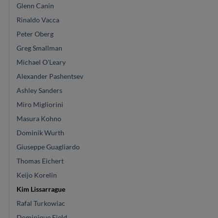
Glenn Canin
Rinaldo Vacca
Peter Oberg
Greg Smallman
Michael O'Leary
Alexander Pashentsev
Ashley Sanders
Miro Migliorini
Masura Kohno
Dominik Wurth
Giuseppe Guagliardo
Thomas Eichert
Keijo Korelin
Kim Lissarrague
Rafal Turkowiac
Dominique Field