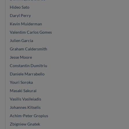
Hideo Sato
Daryl Perry
Kevin Muiderman
Valentim Carlos Gomes
Julien Garcia
Graham Caldersmith
Jesse Moore
Constantin Dumitriu
Daniele Marrabello
Youri Soroka
Masaki Sakurai
Vasilis Vasileiadis
Johannes Kitselis
Achim-Peter Gropius
Zbigniew Gnatek