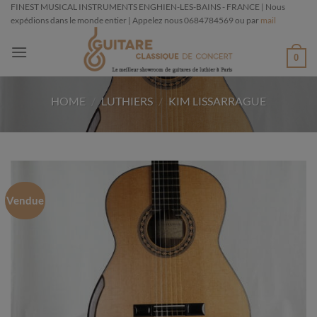
Passer
FINEST MUSICAL INSTRUMENTS ENGHIEN-LES-BAINS - FRANCE | Nous
expédions dans le monde entier | Appelez nous 0684784569 ou par
mail
au
contenu
0
HOME
/
LUTHIERS
/
KIM LISSARRAGUE
Vendue