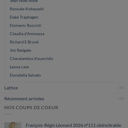
Jean-Noël Rohé
Ryosuke Kobayashi
Dake Traphagen
Domenic Roscioli
Claudia d'Ammassa
Richard E Bruné
Jim Redgate
Charalambos Koumridis
Leona case
Donatella Salvato
Lattice
(14)
Récemment arrivées
(35)
NOS COUPS DE COEUR
François-Régis Léonard 2026 n°111 cèdre/érable