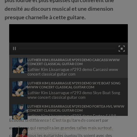
densité au discours musical et une dimension
presque charnelle à cette guitare.
LUTHIER KIM LISSARRAGUE N°293 DEMO CARCASSI WWW
CONCERT CLASSICAL GUITAR COM
Luthier Kim Lissarrague n°293 demo Carcassi www
concert classical guitar com
This n. 293
LUTHIER KIM LISSARRAGUE N°293 DEMO SKYE BOAT SONG
WWW CONCERT CLASSICAL GUITAR COM
Luthier Kim Lissarrague n°293 demo Skye Boat Song
read more »
www concert classical guitar com
This
LUTHIER KIM LISSARRAGUE N°293 DEMO FORTEA HVL WWW
CONCERT CLASSICAL GUITAR COM
Luthier Kim Lissarrague n°293 demo Fortea & HVL
read more »
Ecoutez la différence ! C’est la guitare de concert par
www concert classical guitar com
excellence qui remplira les grandes salles mais surtout
This n.
BANC D ESSAI KIM LISSARRAGUE 2017 WWW GUITARE
CLASSIQUE CONCERT FR
comblera tous les guitaristes quelqu’ils soient avec des