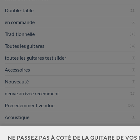
Double-table
(11)
en commande
(7)
Traditionnelle
(30)
Toutes les guitares
(34)
toutes les guitares test slider
(1)
Accessoires
(1)
Nouveauté
(3)
neuve arrivée récemment
(15)
Précédemment vendue
(570)
Acoustique
(1)
Occasions
(7)
NE PASSEZ PAS À COTÉ DE LA GUITARE DE VOS 