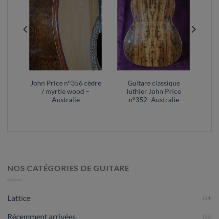
ue
John Price n°356 cèdre
Guitare classique
ce
/ myrtle wood –
luthier John Price
ie
Australie
n°352- Australie
NOS CATÉGORIES DE GUITARE
Lattice
(14)
Récemment arrivées
(35)