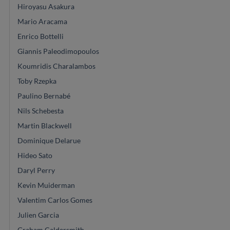
Hiroyasu Asakura
Mario Aracama
Enrico Bottelli
Giannis Paleodimopoulos
Koumridis Charalambos
Toby Rzepka
Paulino Bernabé
Nils Schebesta
Martin Blackwell
Dominique Delarue
Hideo Sato
Daryl Perry
Kevin Muiderman
Valentim Carlos Gomes
Julien Garcia
Graham Caldersmith