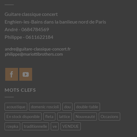
Guitare classique concert
Enghien-les-Bains dans la banlieue nord de Paris
André - 0684784569
Philippe - 0611622184
MOTS CLEFS
acoustique
domenic roscioli
dou
double-table
En stock disponible
fleta
lattice
Nouveauté
Occasions
rzepka
traditionnelle
ve
VENDUE