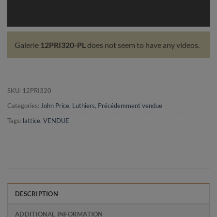
Galerie
12PRI320-PL
does not seem to have any videos.
SKU:
12PRI320
Categories:
John Price
,
Luthiers
,
Précédemment vendue
Tags:
lattice
,
VENDUE
DESCRIPTION
ADDITIONAL INFORMATION