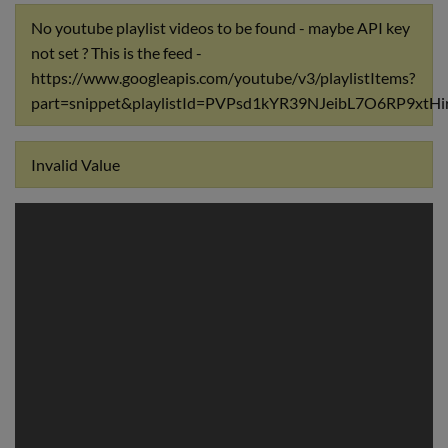
No youtube playlist videos to be found - maybe API key
not set ? This is the feed -
https://www.googleapis.com/youtube/v3/playlistItems?
part=snippet&playlistId=PVPsd1kYR39NJeibL7O6RP9x
Invalid Value