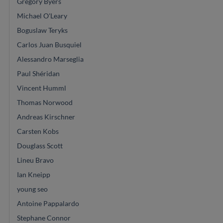
Gregory Byers
Michael O'Leary
Boguslaw Teryks
Carlos Juan Busquiel
Alessandro Marseglia
Paul Shéridan
Vincent Humml
Thomas Norwood
Andreas Kirschner
Carsten Kobs
Douglass Scott
Lineu Bravo
Ian Kneipp
young seo
Antoine Pappalardo
Stephane Connor