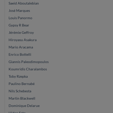
Saeid Aboutalebian
José Marques
Louis Panormo
Gypsy R Bear
Jérémie Geffroy
Hiroyasu Asakura
Mario Aracama
Enrico Bottelli
Giannis Paleodimopoulos
Koumridis Charalambos
Toby Rzepka
Paulino Bernabé
Nils Schebesta
Martin Blackwell
Dominique Delarue
Hideo Sato