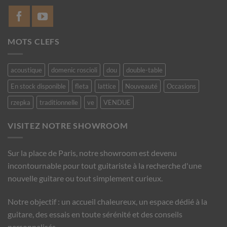
MOTS CLEFS
acoustique
domenic roscioli
dou
double-table
En stock disponible
fleta
lattice
Nouveauté
Occasions
rzepka
traditionnelle
ve
VENDUE
VISITEZ NOTRE SHOWROOM
Sur la place de Paris, notre showroom est devenu
incontournable pour tout guitariste à la recherche d'une
nouvelle guitare ou tout simplement curieux.
Notre objectif : un accueil chaleureux, un espace dédié à la
guitare, des essais en toute sérénité et des conseils
personnalisés.