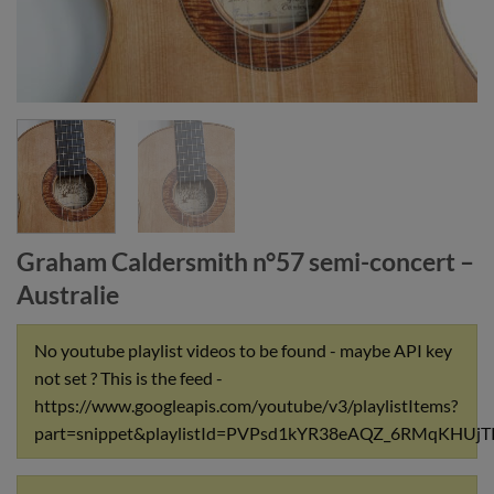
Graham Caldersmith n°57 semi-concert –
Australie
No youtube playlist videos to be found - maybe API key
not set ? This is the feed -
https://www.googleapis.com/youtube/v3/playlistItems?
part=snippet&playlistId=PVPsd1kYR38eAQZ_6RMqKHU