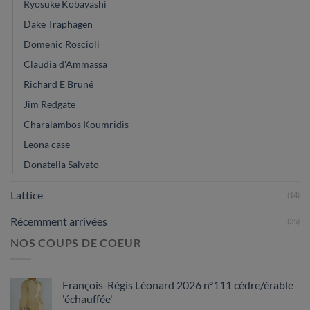
Ryosuke Kobayashi
Dake Traphagen
Domenic Roscioli
Claudia d'Ammassa
Richard E Bruné
Jim Redgate
Charalambos Koumridis
Leona case
Donatella Salvato
Lattice
(14)
Récemment arrivées
(35)
NOS COUPS DE COEUR
François-Régis Léonard 2026 n°111 cèdre/érable
'échauffée'