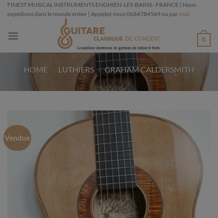
Passer
FINEST MUSICAL INSTRUMENTS ENGHIEN-LES-BAINS - FRANCE | Nous
expédions dans le monde entier | Appelez nous 0684784569 ou par
mail
au
contenu
0
HOME
/
LUTHIERS
/
GRAHAM CALDERSMITH
Vendue