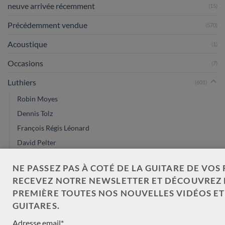
neuve arrivée récemment
(15)
Précédemment vendue
(570)
Acoustique
(1)
Occasions
(7)
Luthiers
(601)
Robin Moyes
Dennis Tolz
François Régis Léonard
David Pelter
Dan Kellaway
NE PASSEZ PAS À COTÉ DE LA GUITARE DE VOS 
arrivée ce mois
RECEVEZ NOTRE NEWSLETTER ET DÉCOUVREZ 
Eugenio Naso
PREMIÈRE TOUTES NOS NOUVELLES VIDÉOS E
Paul Lazzarini
GUITARES.
John Price
Adresse email*