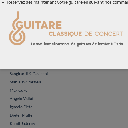
Réservez dés maintenant votre guitare en suivant nos comma
Dieter Hopf
Dépot-vente
Andreas Kirmse
Felix Muller
Marie Lequeux
Kenny Hill
Philipp Neumann
Antonio Marin Montero
Sangirardi & Cavicchi
Stanislaw Partyka
Max Cuker
Angelo Vailati
Ignacio Fleta
Dieter Müller
Kamil Jaderny