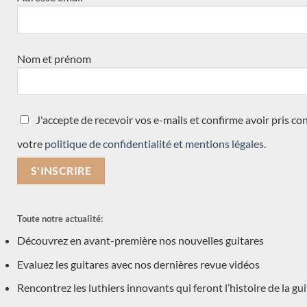
Vasilis Vaseleiadis
José Romanillos & son
Will Hamm
Nom et prénom
Régis Sala
Jan Schneider
Andreas Madimenos
J'accepte de recevoir vos e-mails et confirme avoir pris c
Leonardo de Gregorio
votre
politique de confidentialité et mentions légales.
Daniel Friederich
Gerardo Centonze
Jeremy Cooper
Jose Ramirez
Toute notre actualité:
Daniel Lesueur
Découvrez en avant-première nos nouvelles guitares
Simon Marty
Evaluez les guitares avec nos dernières revue vidéos
Frans de Lepeleere
Michael Cadiz
Rencontrez les luthiers innovants qui feront l’histoire de la gu
Hermann Hauser