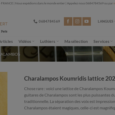
NCE | Nous expédions dans le monde entier | Appelez nous 0684784569 ou par
m
0684784569
LANGUES
Articles
Vidéos
Luthiers
Ma sélection
Services
RALAMBOS
Charalampos Koumridis lattice 202
Chose rare : voici une lattice de Charalampos Koumri
guitares de Charalampos sont les plus puissantes d
traditionnelle. La séparation des voix est impressio
Charalampos étaient magiques, celle-ci est magnifi