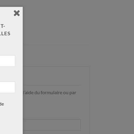
T-
LLES
ter nous à l’aide du formulaire ou par
9
de