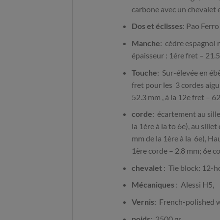
carbone avec un chevalet
Dos et éclisses
: Pao Ferro
Manche
: cèdre espagnol 
épaisseur : 1ére fret – 21
Touche
: Sur-élevée en ébè
fret pour les 3 cordes aigus
52.3 mm , à la 12e fret – 
corde
: écartement au sill
la 1ère à la to 6e), au sill
mm de la 1ère à la 6e), Hau
1ère corde – 2.8 mm; 6e c
chevalet
: Tie block: 12-
Mécaniques
: Alessi H5,
Vernis
: French-polished w
poids
: 2500 gr