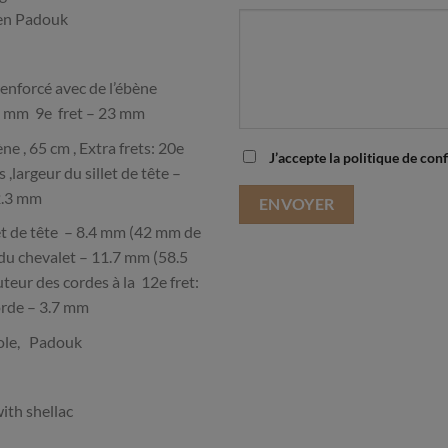
 en Padouk
renforcé avec de l’ébène
.5 mm 9e fret – 23 mm
ne , 65 cm , Extra frets: 20e
J’accepte la politique de conf
 ,largeur du sillet de tête –
62.3 mm
et de tête – 8.4 mm (42 mm de
et du chevalet – 11.7 mm (58.5
teur des cordes à la 12e fret:
orde – 3.7 mm
hole, Padouk
ith shellac