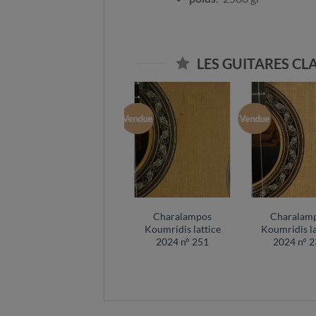
LES GUITARES C
Vendue
Vendue
Vendue
Luthier Charalampos
Charalampos
Charalam
Koumridis guitare
Koumridis lattice
Koumridis la
lattice n° 87
2024 n° 251
2024 n° 2