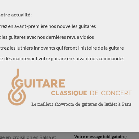
tous les ‘grands’ luthiers
Votre prénom (obligatoire)
lampos Koumridis, un luthier
otre actualité:
ditionnelles de hautes factures
ez en avant-première nos nouvelles guitares
outes ses guitares sont
Votre adresse postale (obligatoire
s réussit à ‘gommer’ les
 les guitares avec nos dernières revue vidéos
 lattice pour ne conserver que
rez les luthiers innovants qui feront l’histoire de la guitare
te guitare est une lattice
ez dés maintenant votre guitare en suivant nos commandes
Votre email (obligatoire)
 Greg Smallmann mais avec
 structure et de matériaux .
ndeur, de l’amplitude sonore
taines Smallman dans les
Quelle est la guitare qui vous intér
e Australiennes celles de
traditionnelle mais avec une
tendons quelques éléments
, et en attendant voici
e guitare:
Votre message (obligatoire)
ge en croisillon en Balsa et