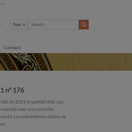
ail
Search
for:
Contact
1 n° 176
dis de 2021 en parfait état. Les
u marché avec une sonorité
nnante. Les précédentes lattice de
que.