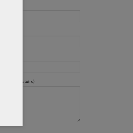
)
esse ? (obligatoire)