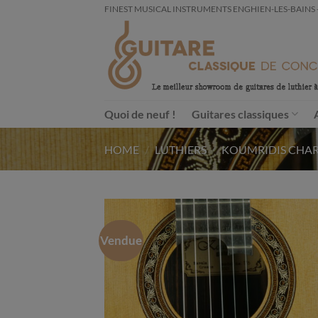
Passer
FINEST MUSICAL INSTRUMENTS ENGHIEN-LES-BAINS - FRA
au
contenu
Quoi de neuf !
Guitares classiques
HOME
/
LUTHIERS
/
KOUMRIDIS CHA
Vendue