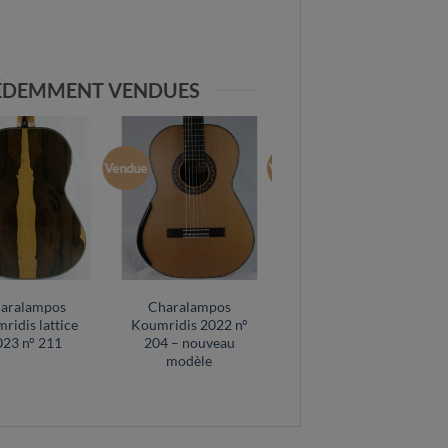
CÉDEMMENT VENDUES
Vendue
Vendue
aralampos
Charalampos
Charalampos
ridis lattice
Koumridis 2022 n°
Koumridis lattice
023 n° 211
204 – nouveau
2022 n° 196
modèle