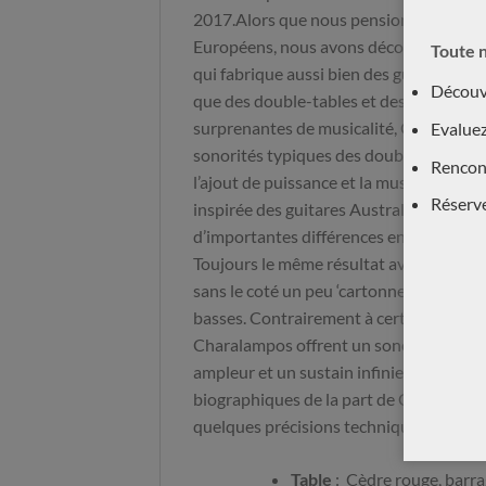
2017.Alors que nous pensions connaître 
Européens, nous avons découvert Chara
Toute n
qui fabrique aussi bien des guitares tra
Découvr
que des double-tables et des lattices. T
surprenantes de musicalité, Charalampo
Evaluez
sonorités typiques des double-tables et
Rencont
l’ajout de puissance et la musicalité. Cet
Réserv
inspirée des guitares Australiennes de
d’importantes différences en matière de
Toujours le même résultat avec de la ro
sans le coté un peu ‘cartonneux’ de cer
basses. Contrairement à certaines lattic
Charalampos offrent un sonorité assez 
ampleur et un sustain infinie. Nous at
biographiques de la part de Charalambos
quelques précisions techniques sur cett
Table
: Cèdre rouge, barra