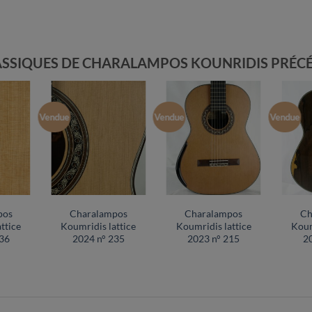
LASSIQUES DE CHARALAMPOS KOUNRIDIS PRÉ
Vendue
Vendue
Vendue
pos
Charalampos
Charalampos
Ch
ttice
Koumridis lattice
Koumridis lattice
Koum
36
2024 n° 235
2023 n° 215
2