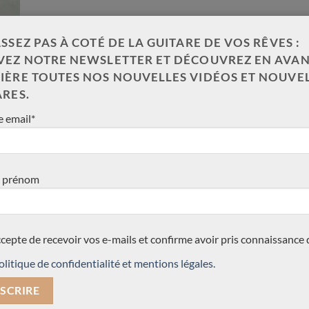
SSEZ PAS À COTÉ DE LA GUITARE DE VOS RÊVES :
VEZ NOTRE NEWSLETTER ET DÉCOUVREZ EN AVAN
IÈRE TOUTES NOS NOUVELLES VIDÉOS ET NOUVE
ARES.
 email*
ION
 prénom
lait tester des modifications
CONTACTEZ NOUS !
es matériaux utilisés à
Pour plus d’information, contac
t époustouflant et Charalampos a
téléphone au 003368478456
tion de guitares plus musicales
ccepte de recevoir vos e-mails et confirme avoir pris connaissance 
alampos Koumridis est un
olitique de confidentialité et mentions légales.
Votre nom (obligatoire)
s classiques innovantes lattice
ectif de musicalité.
 doute notre découverte