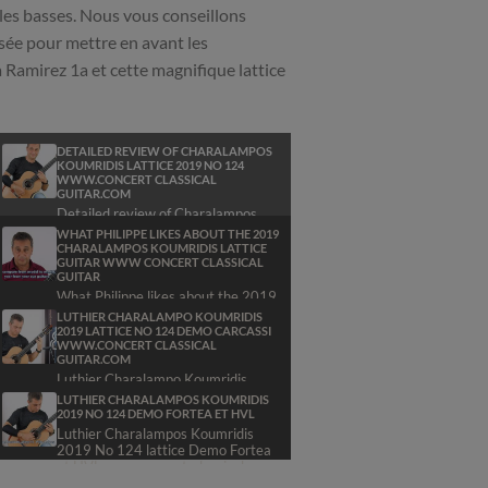
 les basses. Nous vous conseillons
sée pour mettre en avant les
a Ramirez 1a et cette magnifique lattice
DETAILED REVIEW OF CHARALAMPOS
KOUMRIDIS LATTICE 2019 NO 124
WWW.CONCERT CLASSICAL
GUITAR.COM
Detailed review of Charalampos
Koumridis lattice 2019 No 124
WHAT PHILIPPE LIKES ABOUT THE 2019
www.concert-classical-
CHARALAMPOS KOUMRIDIS LATTICE
guitar.com<br
GUITAR WWW CONCERT CLASSICAL
GUITAR
What Philippe likes about the 2019
read more »
Charalampos Koumridis lattice
LUTHIER CHARALAMPO KOUMRIDIS
guitar www concert classical gui
2019 LATTICE NO 124 DEMO CARCASSI
WWW.CONCERT CLASSICAL
GUITAR.COM
read more »
Luthier Charalampo Koumridis
2019 lattice No 124 demo Carcassi
LUTHIER CHARALAMPOS KOUMRIDIS
www.concert-classical-guitar.com<
2019 NO 124 DEMO FORTEA ET HVL
Luthier Charalampos Koumridis
read more »
2019 No 124 lattice Demo Fortea
et HVL www.concert-classical-
guitar