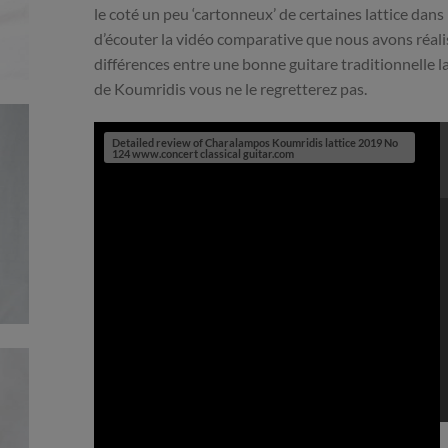
le coté un peu ‘cartonneux’ de certaines lattice dans
d’écouter la vidéo comparative que nous avons réali
différences entre une bonne guitare traditionnelle l
de Koumridis vous ne le regretterez pas.
Detailed review of Charalampos Koumridis lattice 2019 No
124 www.concert classical guitar.com