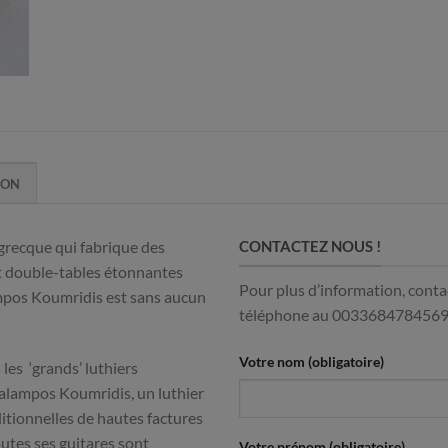
ION
grecque qui fabrique des
CONTACTEZ NOUS !
et double-tables étonnantes
Pour plus d’information, contac
ampos Koumridis est sans aucun
téléphone au 003368478456
Votre nom (obligatoire)
les ‘grands’ luthiers
lampos Koumridis, un luthier
ditionnelles de hautes factures
outes ses guitares sont
Votre prénom (obligatoire)