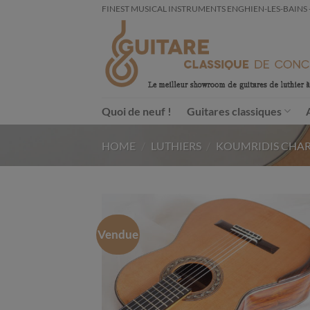
Passer
FINEST MUSICAL INSTRUMENTS ENGHIEN-LES-BAINS - FRA
au
contenu
Quoi de neuf !
Guitares classiques
HOME
/
LUTHIERS
/
KOUMRIDIS CHA
Vendue