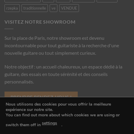
rzepka
traditionnelle
ve
VENDUE
VISITEZ NOTRE SHOWROOM
Sur la place de Paris, notre showroom est devenu
incontournable pour tout guitariste à la recherche d'une
nouvelle guitare ou tout simplement curieux.
Notre objectif : un accueil chaleureux, un espace dédié à la
guitare, des essais en toute sérénité et des conseils
personnalisés.
PRENDRE RENDEZ-VOUS !
Nous utilisons des cookies pour vous offrir la meilleure
expérience sur notre site.
You can find out more about which cookies we are using or
Copyright 2016 © Guitare Classique Concert
settings
switch them off in
.
CGV
MENTIONS LÉGALES
CONTACT