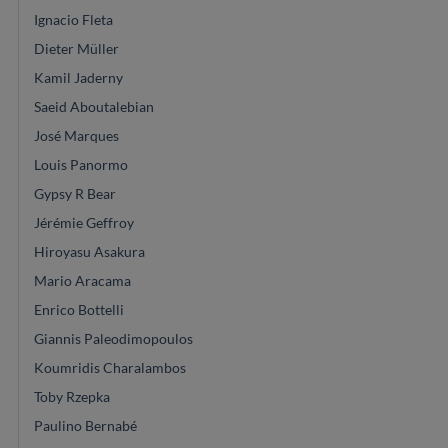
Ignacio Fleta
Dieter Müller
Kamil Jaderny
Saeid Aboutalebian
José Marques
Louis Panormo
Gypsy R Bear
Jérémie Geffroy
Hiroyasu Asakura
Mario Aracama
Enrico Bottelli
Giannis Paleodimopoulos
Koumridis Charalambos
Toby Rzepka
Paulino Bernabé