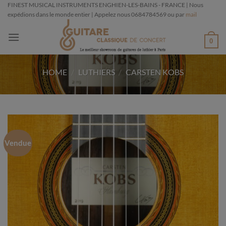
Passer
FINEST MUSICAL INSTRUMENTS ENGHIEN-LES-BAINS - FRANCE | Nous
expédions dans le monde entier | Appelez nous 0684784569 ou par
mail
au
contenu
0
HOME
/
LUTHIERS
/
CARSTEN KOBS
Vendue