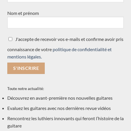
Récemment arrivées
(35)
Nom et prénom
Double-table
(11)
en commande
(7)
Traditionnelle
J'accepte de recevoir vos e-mails et confirme avoir pris
(30)
connaissance de votre
politique de confidentialité et
Toutes les guitares
(34)
mentions légales.
toutes les guitares test slider
(1)
Accessoires
(1)
Nouveauté
(3)
Toute notre actualité:
neuve arrivée récemment
(15)
Découvrez en avant-première nos nouvelles guitares
Précédemment vendue
(570)
Evaluez les guitares avec nos dernières revue vidéos
Acoustique
(1)
Rencontrez les luthiers innovants qui feront l’histoire de la
guitare
Occasions
(7)