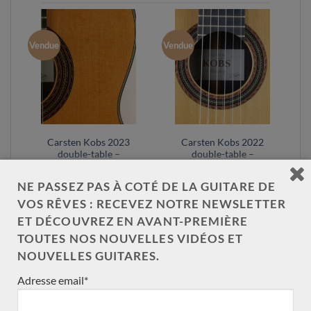
Vendue
Vendue
Carsten Kobs 2023
Carsten Kobs 2022
double-table –
double-table –
Allemagne
Allemagne
NE PASSEZ PAS À COTÉ DE LA GUITARE DE
VOS RÊVES : RECEVEZ NOTRE NEWSLETTER
ET DÉCOUVREZ EN AVANT-PREMIÈRE
TOUTES NOS NOUVELLES VIDÉOS ET
NOUVELLES GUITARES.
Adresse email*
NOS CATÉGORIES DE GUITARE