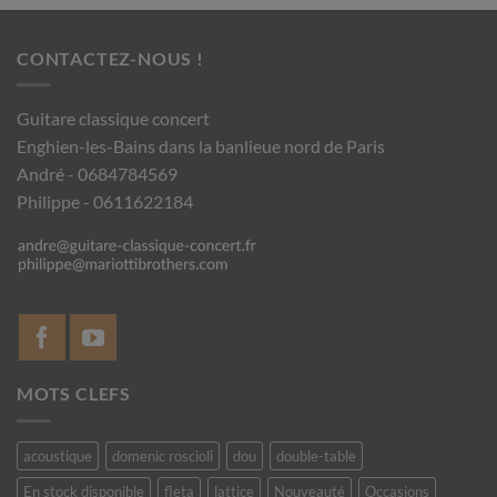
CONTACTEZ-NOUS !
Guitare classique concert
Enghien-les-Bains dans la banlieue nord de Paris
André - 0684784569
Philippe - 0611622184
MOTS CLEFS
acoustique
domenic roscioli
dou
double-table
En stock disponible
fleta
lattice
Nouveauté
Occasions