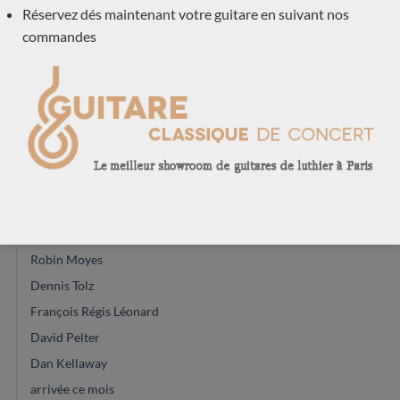
Réservez dés maintenant votre guitare en suivant nos
Luthiers
(601)
commandes
Dake Traphagen
Domenic Roscioli
Claudia d'Ammassa
Richard E Bruné
Jim Redgate
Charalambos Koumridis
Leona case
Donatella Salvato
Robin Moyes
Dennis Tolz
François Régis Léonard
David Pelter
Dan Kellaway
arrivée ce mois