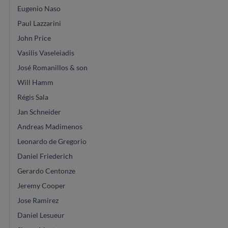
Eugenio Naso
Paul Lazzarini
John Price
Vasilis Vaseleiadis
José Romanillos & son
Will Hamm
Régis Sala
Jan Schneider
Andreas Madimenos
Leonardo de Gregorio
Daniel Friederich
Gerardo Centonze
Jeremy Cooper
Jose Ramirez
Daniel Lesueur