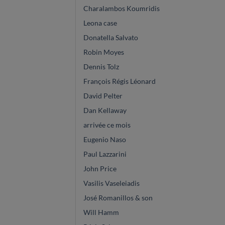
Charalambos Koumridis
Leona case
Donatella Salvato
Robin Moyes
Dennis Tolz
François Régis Léonard
David Pelter
Dan Kellaway
arrivée ce mois
Eugenio Naso
Paul Lazzarini
John Price
Vasilis Vaseleiadis
José Romanillos & son
Will Hamm