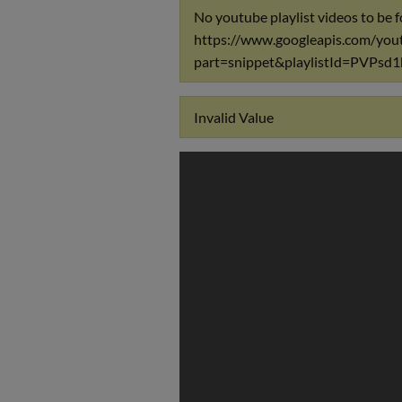
No youtube playlist videos to be f
https://www.googleapis.com/yout
part=snippet&playlistId=PV
Invalid Value