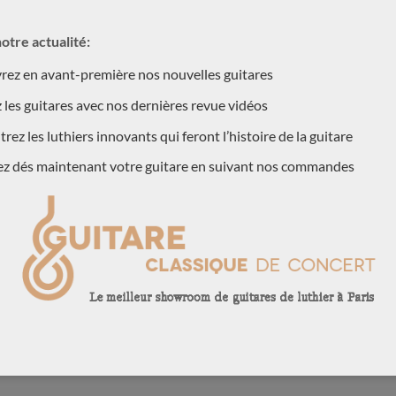
(1)
(1)
otre actualité:
(3)
ez en avant-première nos nouvelles guitares
 les guitares avec nos dernières revue vidéos
(15)
rez les luthiers innovants qui feront l’histoire de la guitare
(570)
ez dés maintenant votre guitare en suivant nos commandes
(1)
(7)
1)