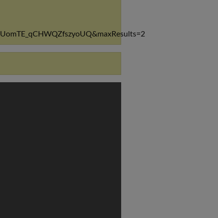
KvjUomTE_qCHWQZfszyoUQ&maxResults=2