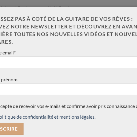
Kobs est livrée avec un étui Hiscok.
SSEZ PAS À COTÉ DE LA GUITARE DE VOS RÊVES :
VEZ NOTRE NEWSLETTER ET DÉCOUVREZ EN AVAN
IÈRE TOUTES NOS NOUVELLES VIDÉOS ET NOUVE
ARES.
NOS COUPS DE COEUR
 email*
François-Régis Léonard 2026 n°111
(14)
cèdre/érable 'échauffée'
 prénom
(35)
(11)
Charalampos Koumridis lattice 2026
n° 294
(7)
ccepte de recevoir vos e-mails et confirme avoir pris connaissance 
(30)
olitique de confidentialité et mentions légales.
Andreas Madimenos lattice 2026 n°
82 - Grèce
(34)