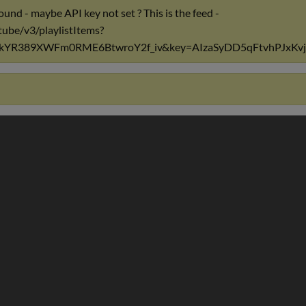
ound - maybe API key not set ? This is the feed -
ube/v3/playlistItems?
Psd1kYR389XWFm0RME6BtwroY2f_iv&key=AIzaSyDD5qFtvhPJx