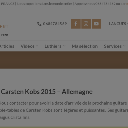
NCE | Nous expédions dans le monde entier | Appelez nous 0684784569 ou par
m
0684784569
LANGUES
Articles
Vidéos
Luthiers
Ma sélection
Services
er Carsten Kobs 2015 – Allemagne
Nous contacter pour avoir la date d'arrivée de la prochaine guitare
ble-tables de Carsten Kobs sont légères et puissantes. Ses guitare
igus cristallins.