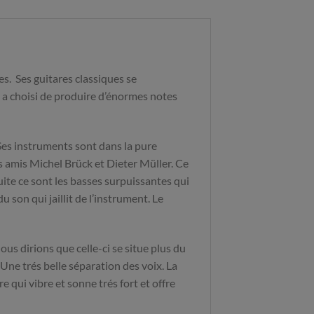
s. Ses guitares classiques se
ui a choisi de produire d’énormes notes
Ses instruments sont dans la pure
s amis Michel Brück et Dieter Müller. Ce
nsuite ce sont les basses surpuissantes qui
 son qui jaillit de l’instrument. Le
us dirions que celle-ci se situe plus du
 Une trés belle séparation des voix. La
e qui vibre et sonne trés fort et offre