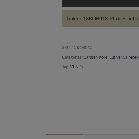
Galerie
13KOB013-PL
does not s
SKU:
13KOB013
Categories:
Carsten Kobs
,
Luthiers
,
Précéd
Tag:
VENDUE