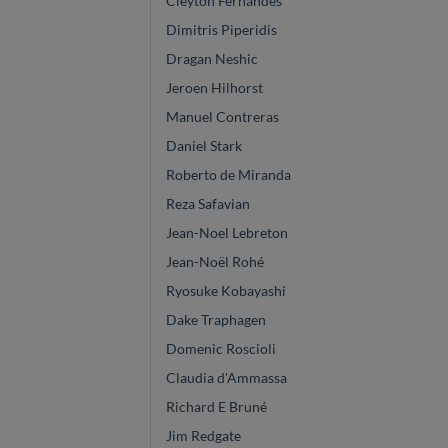
Cleyton Fernandes
Dimitris Piperidis
Dragan Neshic
Jeroen Hilhorst
Manuel Contreras
Daniel Stark
Roberto de Miranda
Reza Safavian
Jean-Noel Lebreton
Jean-Noël Rohé
Ryosuke Kobayashi
Dake Traphagen
Domenic Roscioli
Claudia d'Ammassa
Richard E Bruné
Jim Redgate