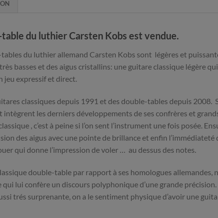
ION
-table du luthier Carsten Kobs est vendue.
-tables du luthier allemand Carsten Kobs sont légères et puissante
rès basses et des aigus cristallins: une guitare classique légère q
jeu expressif et direct.
uitares classiques depuis 1991 et des double-tables depuis 2008. 
t intègrent les derniers développements de ses confrères et grand
 classique , c’est à peine si l’on sent l’instrument une fois posée. E
sion des aigus avec une pointe de brillance et enfin l’immédiateté du
à jouer qui donne l’impression de voler … au dessus des notes.
e classique double-table par rapport à ses homologues allemandes, no
e ce qui lui confère un discours polyphonique d’une grande précision.
ussi trés surprenante, on a le sentiment physique d’avoir une guitar