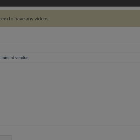
eem to have any videos.
emment vendue