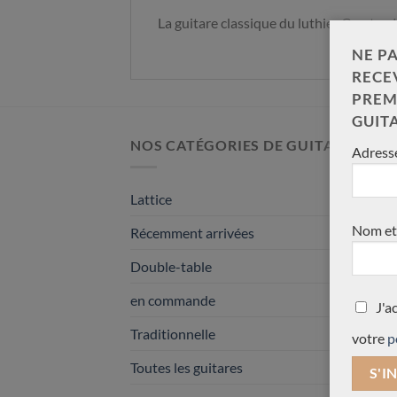
La guitare classique du luthier Carsten 
NE PA
RECE
PREM
GUIT
NOS CATÉGORIES DE GUITARE
Adresse
Lattice
Nom et
Récemment arrivées
Double-table
en commande
J'a
Traditionnelle
votre
p
Toutes les guitares