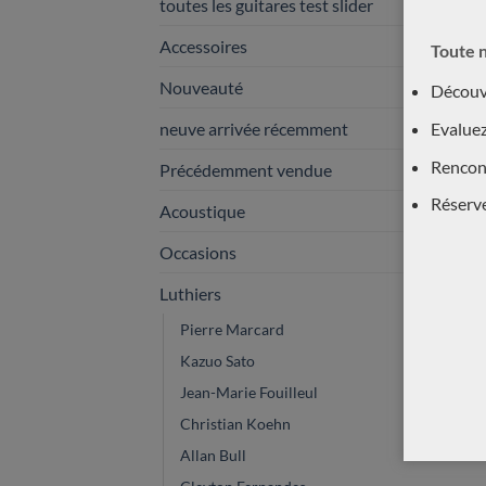
toutes les guitares test slider
Accessoires
Toute n
Nouveauté
Découvr
neuve arrivée récemment
Evaluez
Rencont
Précédemment vendue
Réserv
Acoustique
Occasions
Luthiers
(60
Pierre Marcard
Kazuo Sato
Jean-Marie Fouilleul
Christian Koehn
Allan Bull