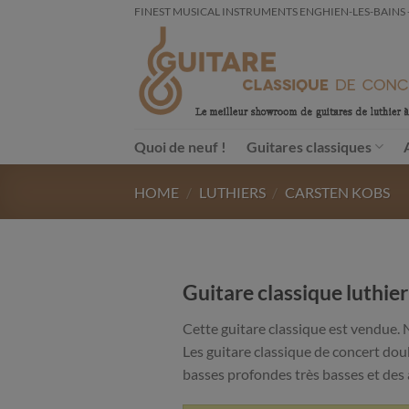
Passer
FINEST MUSICAL INSTRUMENTS ENGHIEN-LES-BAINS - FRA
au
contenu
Quoi de neuf !
Guitares classiques
HOME
/
LUTHIERS
/
CARSTEN KOBS
Guitare classique luthi
Cette guitare classique est vendue. 
Les guitare classique de concert dou
basses profondes très basses et des a