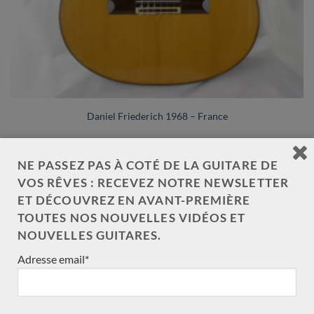
Daniel Friederich 1968 – France
LES GUITARES DE LUTHIERS ATTENDUES SOUS
NE PASSEZ PAS À COTÉ DE LA GUITARE DE
PEU
VOS RÊVES : RECEVEZ NOTRE NEWSLETTER
ET DÉCOUVREZ EN AVANT-PREMIÈRE
LES OCCASIONS EN DÉPÔT VENTE
TOUTES NOS NOUVELLES VIDÉOS ET
NOUVELLES GUITARES.
Adresse email*
Nouveau