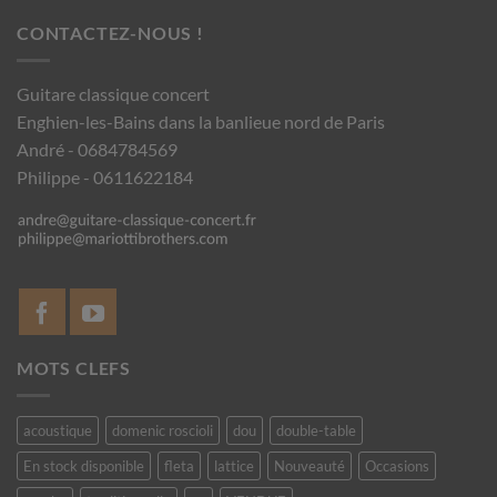
CONTACTEZ-NOUS !
Guitare classique concert
Enghien-les-Bains dans la banlieue nord de Paris
André - 0684784569
Philippe - 0611622184
MOTS CLEFS
acoustique
domenic roscioli
dou
double-table
En stock disponible
fleta
lattice
Nouveauté
Occasions