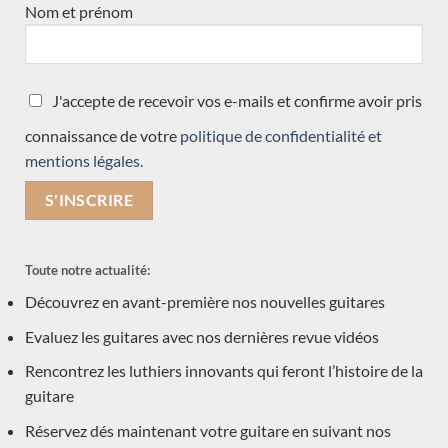
Nom et prénom
J'accepte de recevoir vos e-mails et confirme avoir pris
connaissance de votre
politique de confidentialité et
mentions légales.
Toute notre actualité:
Découvrez en avant-première nos nouvelles guitares
Daniel Friederich 1968 – France
Evaluez les guitares avec nos dernières revue vidéos
Rencontrez les luthiers innovants qui feront l’histoire de la
LES DERNIERS ARTICLES
guitare
Réservez dés maintenant votre guitare en suivant nos
Nos guitares en stock