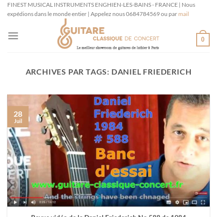
Passer
FINEST MUSICAL INSTRUMENTS ENGHIEN-LES-BAINS - FRANCE | Nous
expédions dans le monde entier | Appelez nous 0684784569 ou par
mail
au
contenu
0
ARCHIVES PAR TAGS:
DANIEL FRIEDERICH
28
Juil