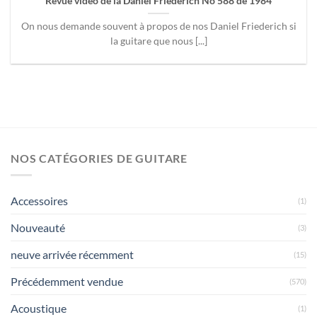
Revue vidéo de la Daniel Friederich No 588 de 1984
On nous demande souvent à propos de nos Daniel Friederich si
la guitare que nous [...]
NOS CATÉGORIES DE GUITARE
Accessoires
(1)
Nouveauté
(3)
neuve arrivée récemment
(15)
Précédemment vendue
(570)
Acoustique
(1)