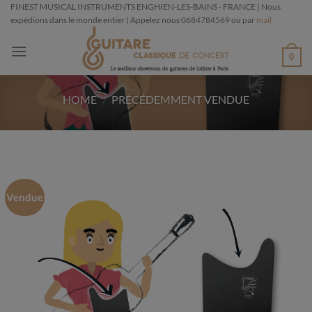
Passer
FINEST MUSICAL INSTRUMENTS ENGHIEN-LES-BAINS - FRANCE | Nous
expédions dans le monde entier | Appelez nous 0684784569 ou par
mail
au
contenu
0
HOME
/
PRÉCÉDEMMENT VENDUE
Vendue