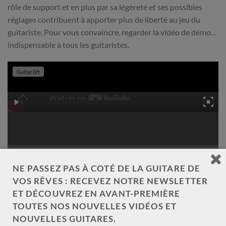
rôle de support et en plus par sa légèreté et ses possibles
réglages contribuent à apporter plus de liberté au jeu du
guitariste. Pour vous convaincre, regarder la vidéo de démo…
indispensable à tous les guitaristes.
Guitarlift
NE PASSEZ PAS À COTÉ DE LA GUITARE DE
VOS RÊVES : RECEVEZ NOTRE NEWSLETTER
ET DÉCOUVREZ EN AVANT-PREMIÈRE
TOUTES NOS NOUVELLES VIDÉOS ET
NOUVELLES GUITARES.