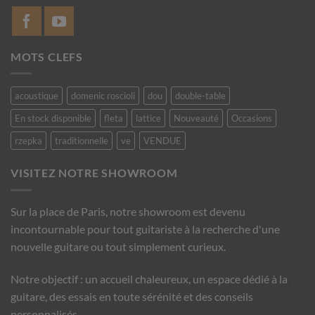
MOTS CLEFS
acoustique
domenic roscioli
dou
double-table
En stock disponible
fleta
lattice
Nouveauté
Occasions
rzepka
traditionnelle
ve
VENDUE
VISITEZ NOTRE SHOWROOM
Sur la place de Paris, notre showroom est devenu
incontournable pour tout guitariste à la recherche d'une
nouvelle guitare ou tout simplement curieux.
Notre objectif : un accueil chaleureux, un espace dédié à la
guitare, des essais en toute sérénité et des conseils
personnalisés.