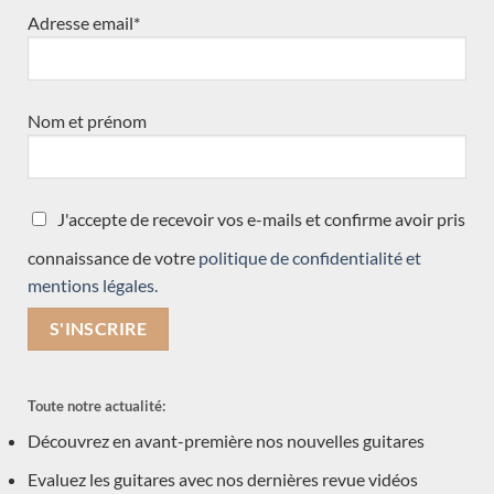
Adresse email*
SKU:
24GUILIFCUT
Category:
Précédemment vendue
Tags:
En stock disponible
,
Nouveauté
Nom et prénom
J'accepte de recevoir vos e-mails et confirme avoir pris
connaissance de votre
politique de confidentialité et
DESCRIPTION
mentions légales.
Il existe plusieurs modèles du Guitarlift et nous
avons choisi de vous proposer le modèle
transparent de la taille médium cutaway. C’est celui
Toute notre actualité:
que nous recommandons car le côté supérieur a été
Découvrez en avant-première nos nouvelles guitares
rogné pour éviter tout contact avec le haut du torse
Evaluez les guitares avec nos dernières revue vidéos
et rendre le guitarlift transparent pour le guitariste