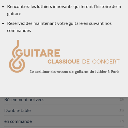
qui ne le sent pas du tout.
Rencontrez les luthiers innovants qui feront l’histoire de la
Les frais d’emballage et d’expédition via Colissimo
guitare
sont de 15€ pour la France.
Réservez dés maintenant votre guitare en suivant nos
Contactez nous pour en savoir plus.
commandes
NOS CATÉGORIES DE GUITARE
Luthiers
(601)
Lattice
(14)
Récemment arrivées
(35)
Double-table
(11)
en commande
(7)