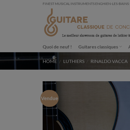
Passer
FINEST MUSICAL INSTRUMENTS ENGHIEN-LES-BAINS - FRA
au
contenu
Quoi de neuf !
Guitares classiques
HOME
/
LUTHIERS
/
RINALDO VACCA
Vendue