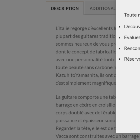
DESCRIPTION
ADDITIONAL INFORMAT
Toute n
Découvr
L’Italie regorge d’excellents luthiers qu
plupart des guitares traditionnelles ave
Evaluez
sommes heureux de vous présenter l’un d
Rencont
dont le concept de fabrication s’inspire
Réserv
avec une personnalité toute ‘italienne’ 
toute beauté sans carbone ni balsa. Eco
KazuhitoYamashita, ils ont choisi de jou
c’est simplement magnifique.
La guitare comporte une table en épicéa
barrage en cèdre en croisillon sans bals
corps doublé avec de l’érable. Le résult
puissance et épaisseur sonore avec des s
Regardez la tête, elle est de toute beau
Vacca sont construites avec un barrage en