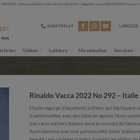
NCE | Nous expédions dans le monde entier | Appelez nous 0684784569 ou par
m
0684784569
LANGUES
Articles
Vidéos
Luthiers
Ma sélection
Services
Rinaldo Vacca 2022 No 292 – Italie
L’Italie regorge d’excellents luthiers qui fabriquent
traditionnelles avec des table en épicéa. Nous somm
trés rares luthiers italiens dont le concept de fabrica
Australiennes avec une personnalité toute ‘italienne
beauté sans carbone ni balsa. Ecoutez les vidéos de