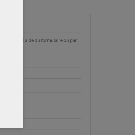
ter nous à l’aide du formulaire ou par
9
)