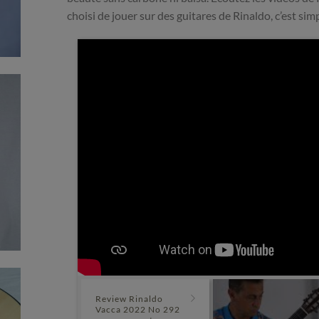
choisi de jouer sur des guitares de Rinaldo, c’est s
Review Rinaldo
Vacca 2022 No 292