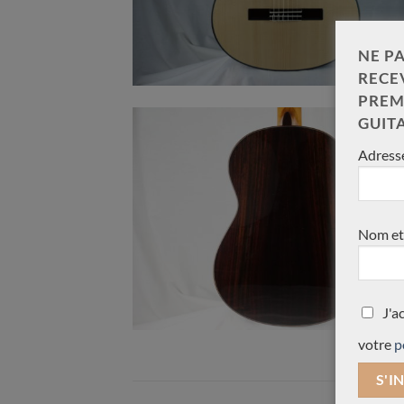
NE PA
RECE
PREM
GUIT
Adresse
Nom et
J'a
votre
p