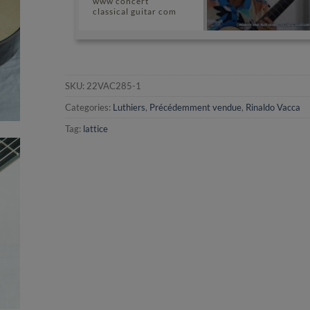
www concert
classical guitar com
SKU:
22VAC285-1
Categories:
Luthiers
,
Précédemment vendue
,
Rinaldo Vacca
Tag:
lattice