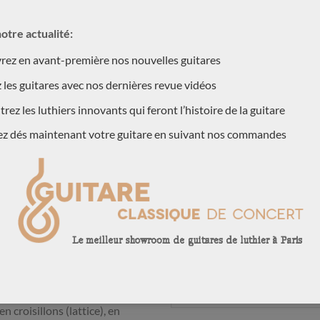
ION
otre actualité:
ez en avant-première nos nouvelles guitares
i fabriquent cependant pour la
CONTACTEZ NOUS !
c des table en épicéa. Nous
 les guitares avec nos dernières revue vidéos
Pour plus d’information, contac
es trés rares luthiers italiens
rez les luthiers innovants qui feront l’histoire de la guitare
téléphone au 003368478456
nt des lattice Australiennes
ez dés maintenant votre guitare en suivant nos commandes
: une guitare surpuissante de
Votre nom (obligatoire)
utez les vidéos de Kanahi et
er sur des guitares de Rinaldo,
Votre prénom (obligatoire)
 torréfiée Val di Fiemme, un
a et sans carbone, et enfin une
at est purement fantastique,
Votre adresse postale (obligatoire
onorités cristallines.
té.Les guitares des Rinaldo
 croisillons (lattice), en