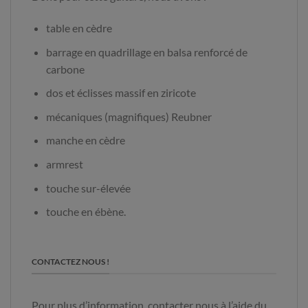
table en cèdre
barrage en quadrillage en balsa renforcé de
carbone
dos et éclisses massif en ziricote
mécaniques (magnifiques) Reubner
manche en cèdre
armrest
touche sur-élevée
touche en ébène.
CONTACTEZ NOUS !
Pour plus d’information, contacter nous à l’aide du