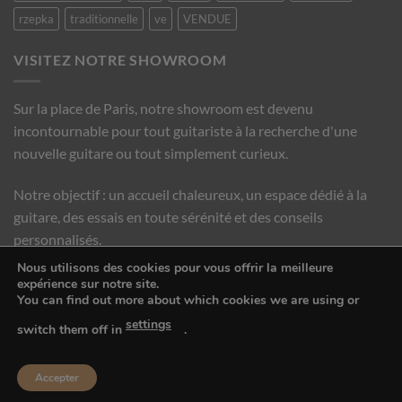
rzepka
traditionnelle
ve
VENDUE
VISITEZ NOTRE SHOWROOM
Sur la place de Paris, notre showroom est devenu
incontournable pour tout guitariste à la recherche d'une
nouvelle guitare ou tout simplement curieux.
Notre objectif : un accueil chaleureux, un espace dédié à la
guitare, des essais en toute sérénité et des conseils
personnalisés.
Nous utilisons des cookies pour vous offrir la meilleure
expérience sur notre site.
PRENDRE RENDEZ-VOUS !
You can find out more about which cookies we are using or
settings
switch them off in
.
Copyright 2016 © Guitare Classique Concert
Accepter
CGV
MENTIONS LÉGALES
CONTACT