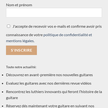
Double-table
(11)
Nom et prénom
en commande
(7)
Traditionnelle
(30)
J'accepte de recevoir vos e-mails et confirme avoir pris
Toutes les guitares
(34)
connaissance de votre
politique de confidentialité et
toutes les guitares test slider
(1)
mentions légales.
Accessoires
(1)
Nouveauté
(3)
neuve arrivée récemment
Toute notre actualité:
(15)
Découvrez en avant-première nos nouvelles guitares
Précédemment vendue
(570)
Evaluez les guitares avec nos dernières revue vidéos
Acoustique
(1)
Rencontrez les luthiers innovants qui feront l’histoire de la
Occasions
(7)
guitare
Luthiers
(601)
Réservez dés maintenant votre guitare en suivant nos