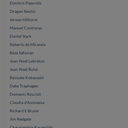
Dimitris Piperidis
Dragan Neshic
Jeroen Hilhorst
Manuel Contreras
Daniel Stark
Roberto de Miranda
Reza Safavian
Jean-Noel Lebreton
Jean-Noël Rohé
Ryosuke Kobayashi
Dake Traphagen
Domenic Roscioli
Claudia d'Ammassa
Richard E Bruné
Jim Redgate
Charalambos Koumridis