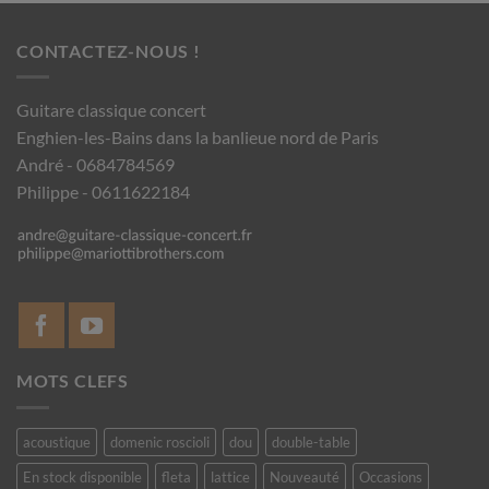
CONTACTEZ-NOUS !
Guitare classique concert
Enghien-les-Bains dans la banlieue nord de Paris
André - 0684784569
Philippe - 0611622184
MOTS CLEFS
acoustique
domenic roscioli
dou
double-table
En stock disponible
fleta
lattice
Nouveauté
Occasions