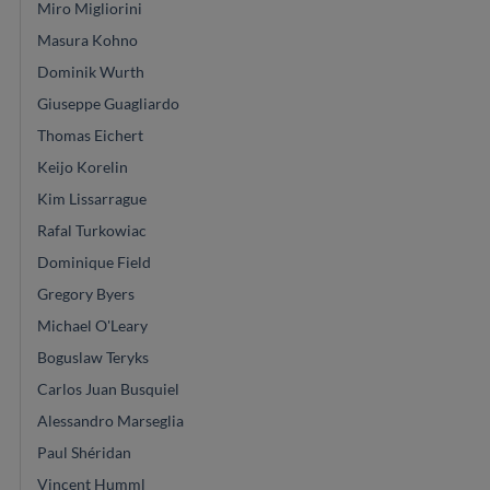
Miro Migliorini
Masura Kohno
Dominik Wurth
Giuseppe Guagliardo
Thomas Eichert
Keijo Korelin
Kim Lissarrague
Rafal Turkowiac
Dominique Field
Gregory Byers
Michael O'Leary
Boguslaw Teryks
Carlos Juan Busquiel
Alessandro Marseglia
Paul Shéridan
Vincent Humml