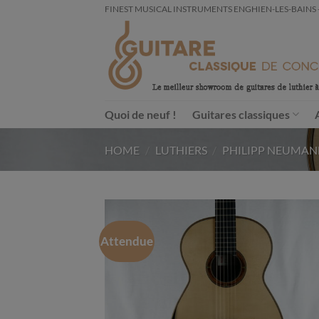
Passer
FINEST MUSICAL INSTRUMENTS ENGHIEN-LES-BAINS - FRA
au
contenu
Quoi de neuf !
Guitares classiques
HOME
/
LUTHIERS
/
PHILIPP NEUMA
Attendue