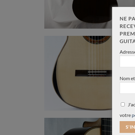
NE PA
RECE
PREM
GUIT
Adresse
Nom et
J'a
votre
p