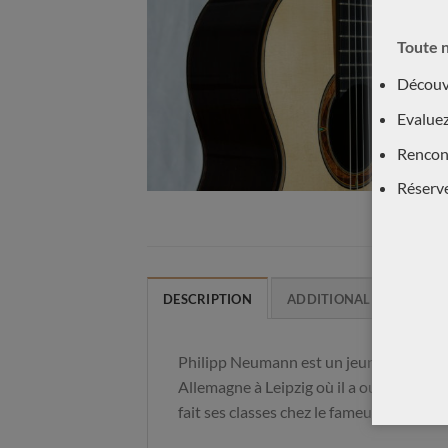
Toute n
Découvr
Evaluez
Rencont
Réserv
DESCRIPTION
ADDITIONAL INFORMAT
Philipp Neumann est un jeune luthier qui
Allemagne à Leipzig où il a ouvert son a
fait ses classes chez le fameux luthier