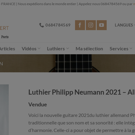
NCE | Nous expédions dans le monde entier | Appelez nous 0684784569 ou par
m
0684784569
LANGUES
Articles
Vidéos
Luthiers
Ma sélection
Services
NN
Luthier Philipp Neumann 2021 – A
Vendue
Voici la nouvelle guitare 2021du luthier allemand 
traditionnelle que son nom et sa sonorité : elle intè
d’harmonie. Celle-ci a pour objet de permettre à la gu