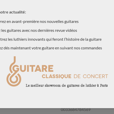
otre actualité:
ez en avant-première nos nouvelles guitares
 les guitares avec nos dernières revue vidéos
rez les luthiers innovants qui feront l’histoire de la guitare
ez dés maintenant votre guitare en suivant nos commandes
ION
 a fait ses classes en
CONTACT US !
telier en 2004. Il a notamment
For more information, contact u
 allemand Stephan Schlemper.
0033684784569