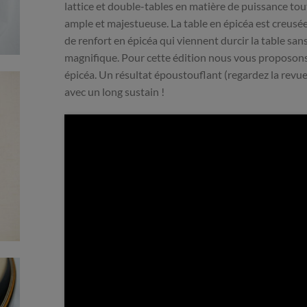
lattice et double-tables en matière de puissance tou
ample et majestueuse. La table en épicéa est creusée 
de renfort en épicéa qui viennent durcir la table sans 
magnifique. Pour cette édition nous vous proposon
épicéa. Un résultat époustouflant (regardez la revue
avec un long sustain !