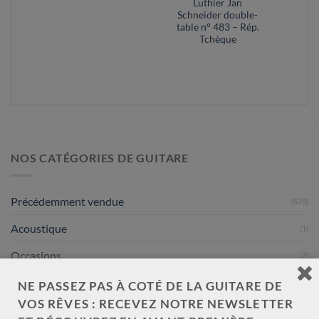
Luthier Jan
Schneider double-
table n° 483 – Rép.
Tchèque
NOS CATÉGORIES DE GUITARE
Précédemment vendue
(570)
Acoustique
(1)
Occasions
(7)
Luthiers
(601)
NE PASSEZ PAS À COTÉ DE LA GUITARE DE
VOS RÊVES : RECEVEZ NOTRE NEWSLETTER
Mario Aracama