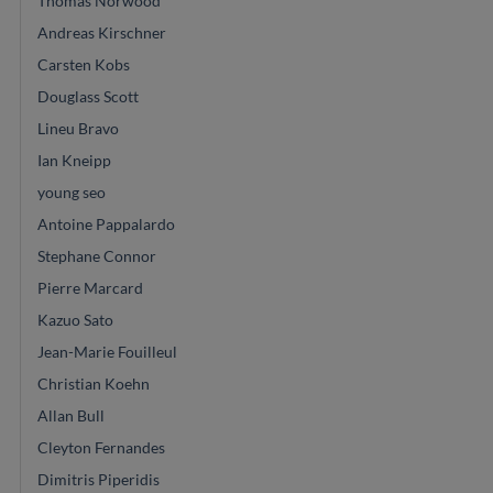
Thomas Norwood
Andreas Kirschner
Carsten Kobs
Douglass Scott
Lineu Bravo
Ian Kneipp
young seo
Antoine Pappalardo
Stephane Connor
Pierre Marcard
Kazuo Sato
Jean-Marie Fouilleul
Christian Koehn
Allan Bull
Cleyton Fernandes
Dimitris Piperidis