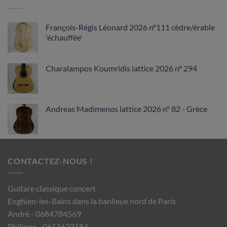
François-Régis Léonard 2026 n°111 cèdre/érable
'échauffée'
Charalampos Koumridis lattice 2026 n° 294
Andreas Madimenos lattice 2026 n° 82 - Grèce
CONTACTEZ-NOUS !
Guitare classique concert
Enghien-les-Bains dans la banlieue nord de Paris
André - 0684784569
Philippe - 0611622184