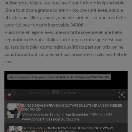
puissante et légère toujours avec une lutherie irréprochable.
Elle a tout d’une grande concert – touche surélevée, double
attaches au sillet, armrest, manche satinée… et une trés belle
sonorité pour un prix incroyable 3400€ .
Puissante et légère, avec une sonorité soyeuse et une belle
séparation des voix. N’allez surtout pas croire que c’est une
guitare de luthier de moindre qualité de part son prix, on ne
vous l’aurez tout simplement pas présentée si cela avait été le
cas.
Banc d essai en Français guitare du luthier Jan Schneider 2020 No 525
BANC D ESSAI EN FRANÇAIS GUITARE DU LUTHIER JAN SCHNEIDER
2020 NO 525
Video review en Français Jan Schneider 2020 No 525
www.concert-classical-guitar.com
Nous
LUTHIER JAN SCHNEIDER # 525 2020 DEMO SMIRNOV WWW
CONCERT CLASSICAL GUITAR COM