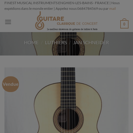
Passer
FINEST MUSICAL INSTRUMENTS ENGHIEN-LES-BAINS - FRANCE | Nous
expédions dans le monde entier | Appelez nous 0684784569 ou par
mail
au
contenu
0
HOME
/
LUTHIERS
/
JAN SCHNEIDER
Vendue