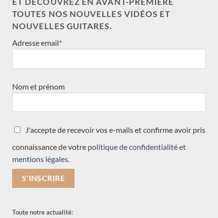
ET DÉCOUVREZ EN AVANT-PREMIÈRE
Enrico Bottelli
TOUTES NOS NOUVELLES VIDÉOS ET
Giannis Paleodimopoulos
NOUVELLES GUITARES.
Koumridis Charalambos
Adresse email*
Toby Rzepka
Paulino Bernabé
Nils Schebesta
Nom et prénom
Martin Blackwell
Dominique Delarue
Hideo Sato
J'accepte de recevoir vos e-mails et confirme avoir pris
Daryl Perry
connaissance de votre
politique de confidentialité et
Kevin Muiderman
mentions légales.
Valentim Carlos Gomes
Julien Garcia
Graham Caldersmith
Jesse Moore
Toute notre actualité:
Constantin Dumitriu