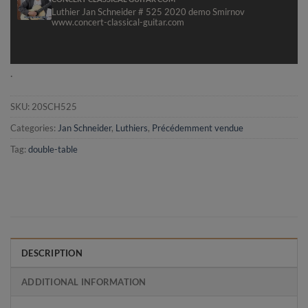
Luthier Jan Schneider # 525 2020 demo Smirnov
read more »
www.concert-classical-guitar.com
Nous conn
read more »
.
SKU:
20SCH525
Categories:
Jan Schneider
,
Luthiers
,
Précédemment vendue
Tag:
double-table
DESCRIPTION
ADDITIONAL INFORMATION