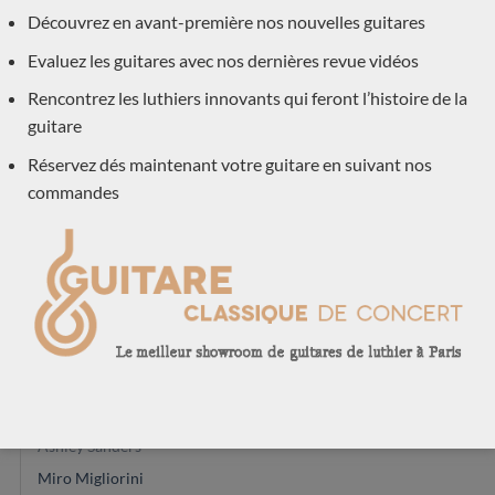
Découvrez en avant-première nos nouvelles guitares
Daniele Marrabello
Evaluez les guitares avec nos dernières revue vidéos
Youri Soroka
Masaki Sakurai
Rencontrez les luthiers innovants qui feront l’histoire de la
guitare
Vasilis Vasileiadis
Johannes Kitselis
Réservez dés maintenant votre guitare en suivant nos
Achim-Peter Gropius
commandes
Zbigniew Gnatek
Glenn Canin
Rinaldo Vacca
Peter Oberg
Greg Smallman
Michael O'Leary
Alexander Pashentsev
Ashley Sanders
Miro Migliorini