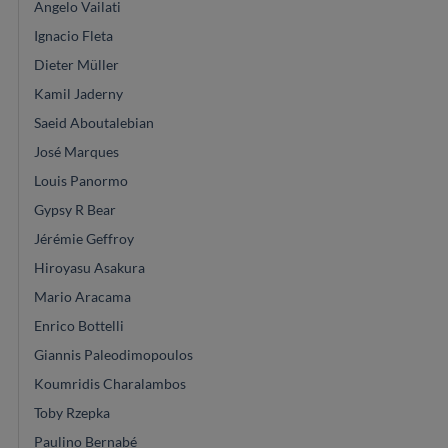
Angelo Vailati
Ignacio Fleta
Dieter Müller
Kamil Jaderny
Saeid Aboutalebian
José Marques
Louis Panormo
Gypsy R Bear
Jérémie Geffroy
Hiroyasu Asakura
Mario Aracama
Enrico Bottelli
Giannis Paleodimopoulos
Koumridis Charalambos
Toby Rzepka
Paulino Bernabé