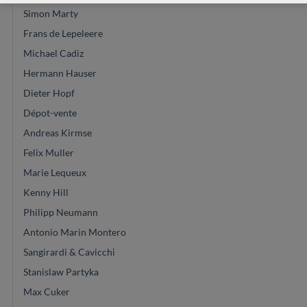
Simon Marty
Frans de Lepeleere
Michael Cadiz
Hermann Hauser
Dieter Hopf
Dépot-vente
Andreas Kirmse
Felix Muller
Marie Lequeux
Kenny Hill
Philipp Neumann
Antonio Marin Montero
Sangirardi & Cavicchi
Stanislaw Partyka
Max Cuker