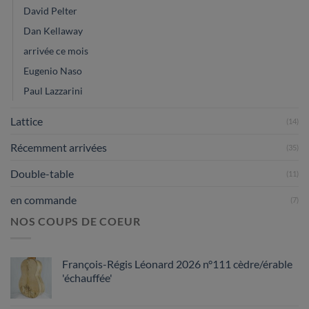
David Pelter
Dan Kellaway
arrivée ce mois
Eugenio Naso
Paul Lazzarini
Lattice
(14)
Récemment arrivées
(35)
Double-table
(11)
en commande
(7)
NOS COUPS DE COEUR
François-Régis Léonard 2026 n°111 cèdre/érable
'échauffée'