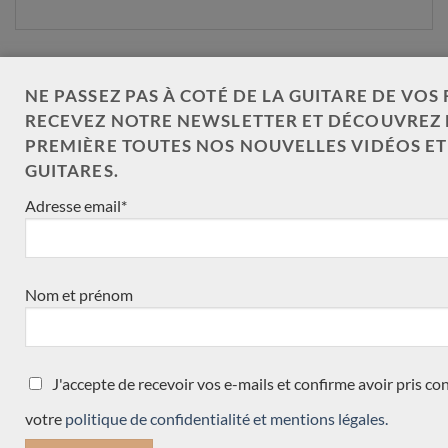
NE PASSEZ PAS À COTÉ DE LA GUITARE DE VOS 
NOS CATÉGORIES DE GUITARE
RECEVEZ NOTRE NEWSLETTER ET DÉCOUVREZ 
PREMIÈRE TOUTES NOS NOUVELLES VIDÉOS E
Traditionnelle
(30)
GUITARES.
Toutes les guitares
(34)
Adresse email*
toutes les guitares test slider
(1)
Accessoires
(1)
Nom et prénom
Nouveauté
(3)
neuve arrivée récemment
(15)
J'accepte de recevoir vos e-mails et confirme avoir pris c
Précédemment vendue
(570)
votre
politique de confidentialité et mentions légales.
Acoustique
(1)