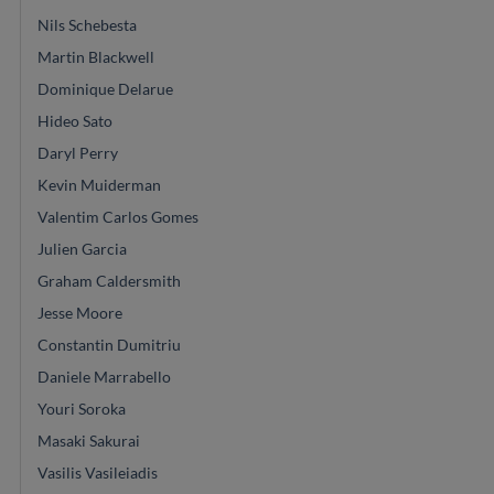
Nils Schebesta
Martin Blackwell
Dominique Delarue
Hideo Sato
Daryl Perry
Kevin Muiderman
Valentim Carlos Gomes
Julien Garcia
Graham Caldersmith
Jesse Moore
Constantin Dumitriu
Daniele Marrabello
Youri Soroka
Masaki Sakurai
Vasilis Vasileiadis