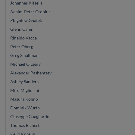
Johannes Kitselis
Achim-Peter Gropius
Zbigniew Gnatek
Glenn Canin
Rinaldo Vacca
Peter Oberg
Greg Smallman
Michael O'Leary
Alexander Pashentsev
Ashley Sanders
Miro Migliorini
Masura Kohno
Dominik Wurth
Giuseppe Guagliardo
Thomas Eichert
Keijo Korelin