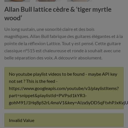
Allan Bull lattice cèdre & ‘tiger myrtle
wood’
Un long sustain, une sonorité claire et des bois
magnifiques. Allan Bull fabrique des guitares élégantes et à la
pointe de la réflexion Lattice. Tout y est pensé. Cette guitare
classique n°515 est chaleureuse et ronde à souhait avec une
belle séparation des voix. A découvrir absolument.
No youtube playlist videos to be found - maybe API key
not set ? This is the feed -
https://www.googleapis.com/youtube/v3/playlistItems?
part=snippet&playlistId=PVPsd1kYR3-
gohM91J1Hq8pS2rL4maV1&key=AIzaSyDD5qFtvhPJxKvj
Invalid Value