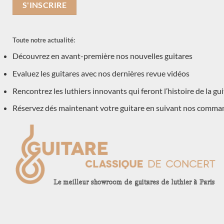
Occasions
(7)
Luthiers
(601)
Toute notre actualité:
John Price
Découvrez en avant-première nos nouvelles guitares
Vasilis Vaseleiadis
Evaluez les guitares avec nos dernières revue vidéos
José Romanillos & son
Will Hamm
Rencontrez les luthiers innovants qui feront l’histoire de la gu
Régis Sala
Réservez dés maintenant votre guitare en suivant nos comma
Jan Schneider
Andreas Madimenos
Leonardo de Gregorio
Daniel Friederich
Gerardo Centonze
Jeremy Cooper
Jose Ramirez
Daniel Lesueur