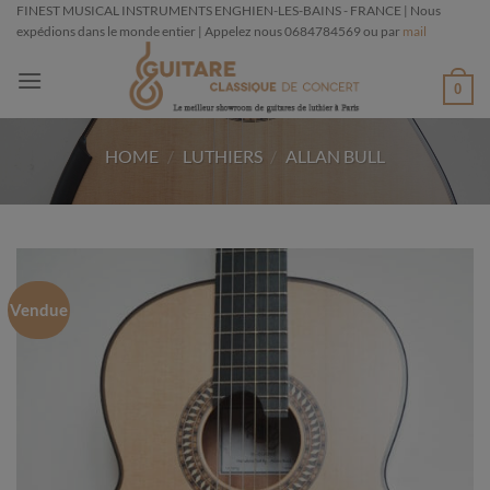
Passer
FINEST MUSICAL INSTRUMENTS ENGHIEN-LES-BAINS - FRANCE | Nous
expédions dans le monde entier | Appelez nous 0684784569 ou par
mail
au
contenu
0
HOME
/
LUTHIERS
/
ALLAN BULL
Vendue