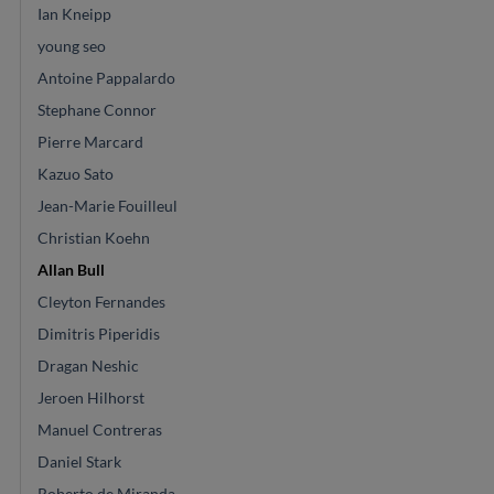
Ian Kneipp
young seo
Antoine Pappalardo
Stephane Connor
Pierre Marcard
Kazuo Sato
Jean-Marie Fouilleul
Christian Koehn
Allan Bull
Cleyton Fernandes
Dimitris Piperidis
Dragan Neshic
Jeroen Hilhorst
Manuel Contreras
Daniel Stark
Roberto de Miranda