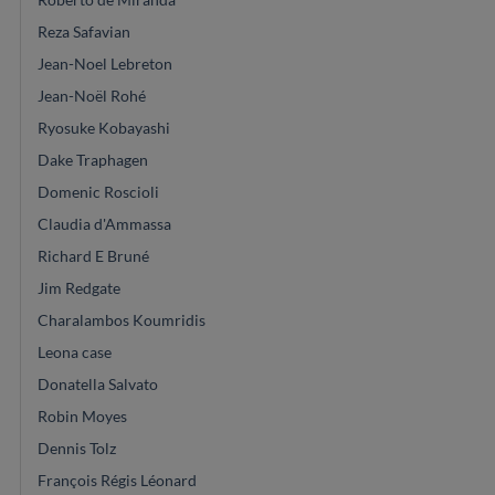
Reza Safavian
Jean-Noel Lebreton
Jean-Noël Rohé
Ryosuke Kobayashi
Dake Traphagen
Domenic Roscioli
Claudia d'Ammassa
Richard E Bruné
Jim Redgate
Charalambos Koumridis
Leona case
Donatella Salvato
Robin Moyes
Dennis Tolz
François Régis Léonard