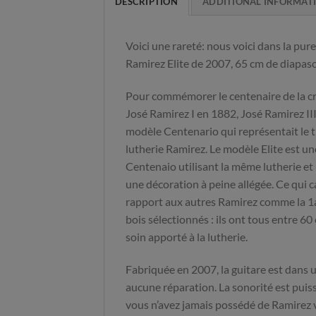
DESCRIPTION
ADDITIONAL INFORMAT
Voici une rareté: nous voici dans la pur
Ramirez Elite de 2007, 65 cm de diapaso
Pour commémorer le centenaire de la créa
José Ramirez I en 1882, José Ramirez II
modèle Centenario qui représentait le 
lutherie Ramirez. Le modèle Elite est un
Centenaio utilisant la même lutherie e
une décoration à peine allégée. Ce qui c
rapport aux autres Ramirez comme la 1a, 
bois sélectionnés : ils ont tous entre 60 
soin apporté à la lutherie.
Fabriquée en 2007, la guitare est dans 
aucune réparation. La sonorité est puiss
vous n’avez jamais possédé de Ramirez v