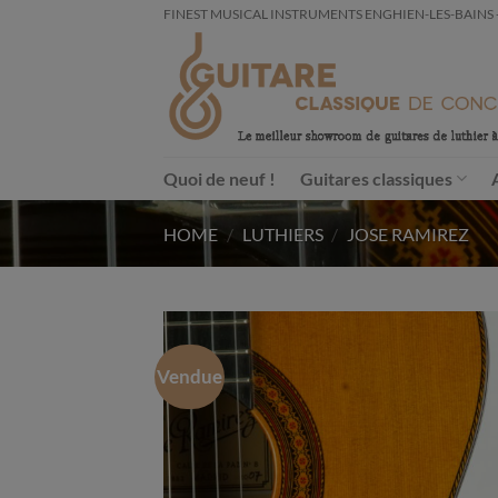
Passer
FINEST MUSICAL INSTRUMENTS ENGHIEN-LES-BAINS - FRA
au
contenu
Quoi de neuf !
Guitares classiques
HOME
/
LUTHIERS
/
JOSE RAMIREZ
Vendue