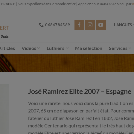
NCE | Nous expédions dans le monde entier | Appelez nous 0684784569 ou par
m
0684784569
LANGUES
Articles
Vidéos
Luthiers
Ma sélection
Services
José Ramirez Elite 2007 – Espagne
Voici une rareté: nous voici dans la pure tradition 
2007, 65 cm de diapason en parfait état. Pour commé
l’atelier du luthier José Ramirez I en 1882, José Rami
modèle Centenario qui représentait le trés haut de 
modèle Elite est une version ‘allégée’ du modèle Cent