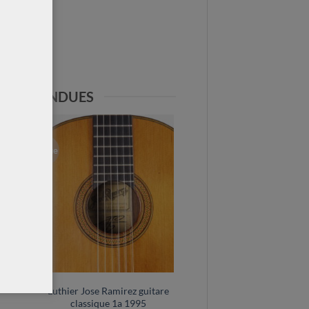
MENT VENDUES
Vendue
Luthier Jose Ramirez guitare
classique 1a 1995