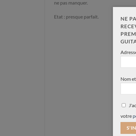
ne pas manquer.
Etat : presque parfait.
NE PA
RECE
PREM
GUIT
Adresse
Nom et
J'a
votre
p