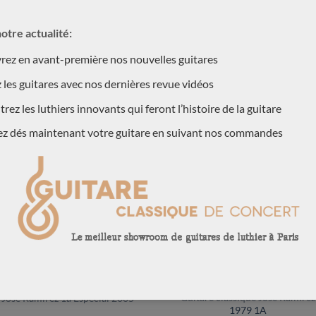
otre actualité:
ez en avant-première nos nouvelles guitares
 les guitares avec nos dernières revue vidéos
RES CLASSIQUES DE JOSÉ RAMIREZ PRÉCÉDEM
rez les luthiers innovants qui feront l’histoire de la guitare
ez dés maintenant votre guitare en suivant nos commandes
ndue
Vendue
Guitare classique Jose Ramirez
Jose Ramirez 1a Especial 2005
1979 1A