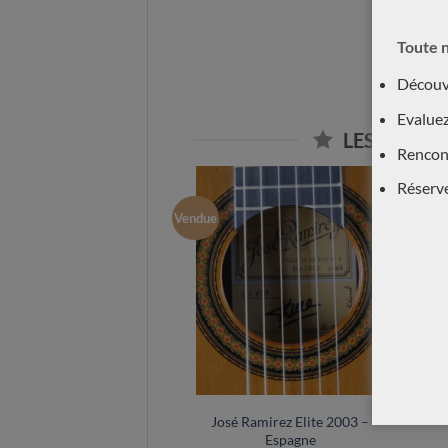
Toute n
Découvr
Evaluez
LES GUITA
Rencont
Réserv
Vendue
Ve
José Ramirez Elite 2003 –
Espagne