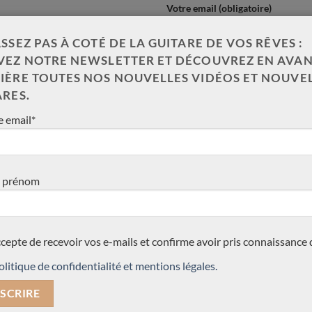
Votre email (obligatoire)
SSEZ PAS À COTÉ DE LA GUITARE DE VOS RÊVES :
VEZ NOTRE NEWSLETTER ET DÉCOUVREZ EN AVAN
Quelle est la guitare qui vous intér
IÈRE TOUTES NOS NOUVELLES VIDÉOS ET NOUVE
ARES.
 email*
 prénom
Votre message (obligatoire)
ccepte de recevoir vos e-mails et confirme avoir pris connaissance 
olitique de confidentialité et mentions légales.
J’accepte la politique de conf