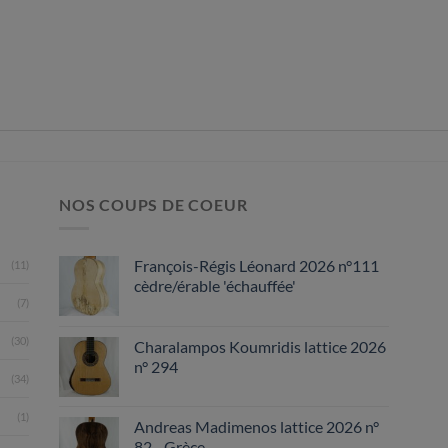
NOS COUPS DE COEUR
François-Régis Léonard 2026 n°111
(11)
cèdre/érable 'échauffée'
(7)
(30)
Charalampos Koumridis lattice 2026
n° 294
(34)
(1)
Andreas Madimenos lattice 2026 n°
82 - Grèce