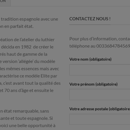
ION
e tradition espagnole avec une
CONTACTEZ NOUS !
n en parfait état.
Pour plus d’information, contac
tion de l’atelier du luthier
téléphone au 003368478456
I décida en 1982 de créer le
trés haut de gamme de la
Votre nom (obligatoire)
e version ‘allégée’ du modèle
t les mêmes essences mais avec
aractèrise ce modèle Elite par
c’est avant tout la qualité des
Votre prénom (obligatoire)
et 70 ans d’âge et ensuite le
Votre adresse postale (obligatoire
un état remarquable, sans
ante et toute espagnole. Si
oici une belle opportunité à