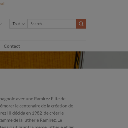
ail
Search
for:
Contact
espagnole avec une Ramirez Elite de
morer le centenaire de la création de
rez III décida en 1982 de créer le
gamme de la lutherie Ramirez. Le
enaio utilisant la même lutherie et les