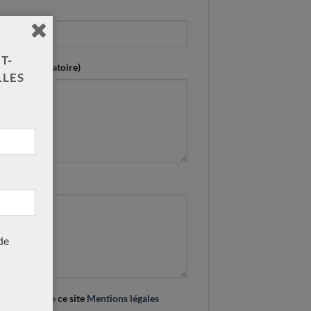
T-
esse ? (obligatoire)
LLES
de
identialité de ce site
Mentions légales