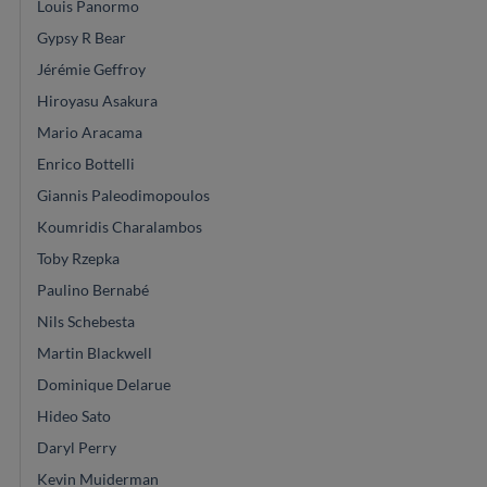
Louis Panormo
Gypsy R Bear
Jérémie Geffroy
Hiroyasu Asakura
Mario Aracama
Enrico Bottelli
Giannis Paleodimopoulos
Koumridis Charalambos
Toby Rzepka
Paulino Bernabé
Nils Schebesta
Martin Blackwell
Dominique Delarue
Hideo Sato
Daryl Perry
Kevin Muiderman