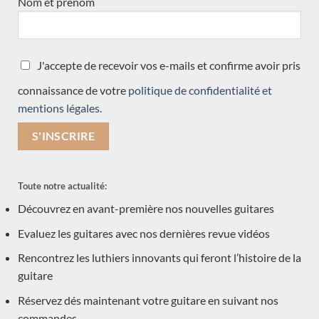
Nom et prénom
Ashley Sanders
Miro Migliorini
Masura Kohno
J'accepte de recevoir vos e-mails et confirme avoir pris
Dominik Wurth
connaissance de votre
politique de confidentialité et
Giuseppe Guagliardo
mentions légales.
Thomas Eichert
Keijo Korelin
Kim Lissarrague
Rafal Turkowiac
Toute notre actualité:
Dominique Field
Découvrez en avant-première nos nouvelles guitares
Gregory Byers
Evaluez les guitares avec nos dernières revue vidéos
Michael O'Leary
Rencontrez les luthiers innovants qui feront l’histoire de la
Boguslaw Teryks
guitare
Carlos Juan Busquiel
Réservez dés maintenant votre guitare en suivant nos
Alessandro Marseglia
commandes