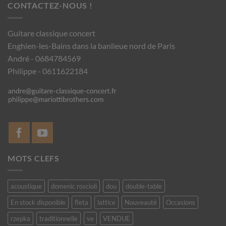
CONTACTEZ-NOUS !
Guitare classique concert
Enghien-les-Bains dans la banlieue nord de Paris
André - 0684784569
Philippe - 0611622184
MOTS CLEFS
acoustique
domenic roscioli
dou
double-table
En stock disponible
fleta
lattice
Nouveauté
Occasions
rzepka
traditionnelle
ve
VENDUE