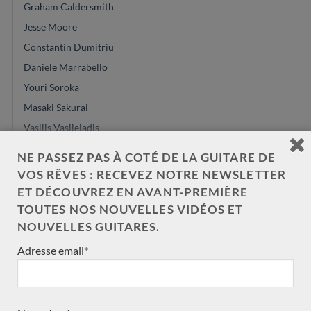
Graham Caldersmith
Jesse Moore
Constantin Dumitriu
Daniele Marrabello
Youri Soroka
Masaki Sakurai
Vasilis Vasileiadis
Johannes Kitselis
NE PASSEZ PAS À COTÉ DE LA GUITARE DE
Achim-Peter Gropius
VOS RÊVES : RECEVEZ NOTRE NEWSLETTER
Zbigniew Gnatek
ET DÉCOUVREZ EN AVANT-PREMIÈRE
TOUTES NOS NOUVELLES VIDÉOS ET
Glenn Canin
NOUVELLES GUITARES.
Rinaldo Vacca
Peter Oberg
Adresse email*
Greg Smallman
Michael O'Leary
Alexander Pashentsev