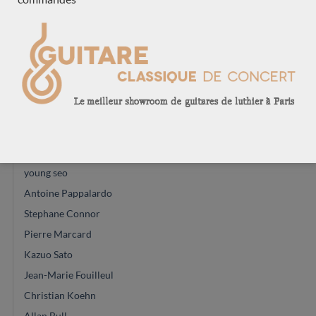
Paul Shéridan
Vincent Humml
Thomas Norwood
Andreas Kirschner
Carsten Kobs
Douglass Scott
Lineu Bravo
Ian Kneipp
young seo
Antoine Pappalardo
Stephane Connor
Pierre Marcard
Kazuo Sato
Jean-Marie Fouilleul
Christian Koehn
Allan Bull