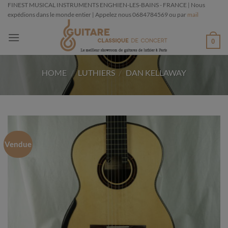
Passer
FINEST MUSICAL INSTRUMENTS ENGHIEN-LES-BAINS - FRANCE | Nous
expédions dans le monde entier | Appelez nous 0684784569 ou par
mail
au
contenu
0
HOME
/
LUTHIERS
/
DAN KELLAWAY
Vendue