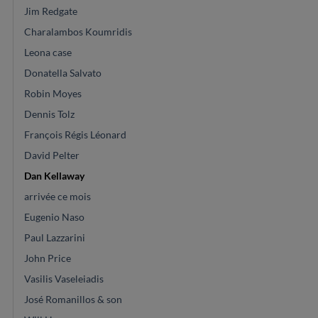
Jim Redgate
Charalambos Koumridis
Leona case
Donatella Salvato
Robin Moyes
Dennis Tolz
François Régis Léonard
David Pelter
Dan Kellaway
arrivée ce mois
Eugenio Naso
Paul Lazzarini
John Price
Vasilis Vaseleiadis
José Romanillos & son