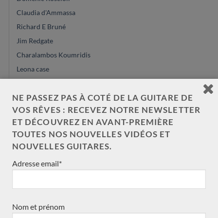
Claudia d'Ammassa
Richard E Bruné
Jim Redgate
Charalambos Koumridis
Leona case
Donatella Salvato
NE PASSEZ PAS À COTÉ DE LA GUITARE DE
Robin Moyes
VOS RÊVES : RECEVEZ NOTRE NEWSLETTER
Dennis Tolz
ET DÉCOUVREZ EN AVANT-PREMIÈRE
François Régis Léonard
TOUTES NOS NOUVELLES VIDÉOS ET
David Pelter
NOUVELLES GUITARES.
Dan Kellaway
Adresse email*
arrivée ce mois
Eugenio Naso
Paul Lazzarini
Nom et prénom
John Price