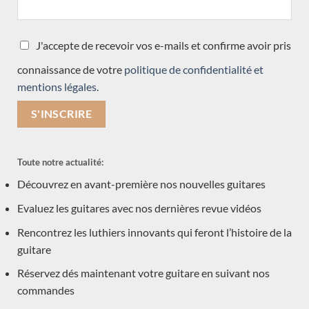
Vasilis Vaseleiadis
José Romanillos & son
J'accepte de recevoir vos e-mails et confirme avoir pris
Will Hamm
Régis Sala
connaissance de votre
politique de confidentialité et
mentions légales.
Jan Schneider
Andreas Madimenos
Leonardo de Gregorio
Daniel Friederich
Toute notre actualité:
Gerardo Centonze
Découvrez en avant-première nos nouvelles guitares
Jeremy Cooper
Evaluez les guitares avec nos dernières revue vidéos
Jose Ramirez
Daniel Lesueur
Rencontrez les luthiers innovants qui feront l’histoire de la
Simon Marty
guitare
Frans de Lepeleere
Réservez dés maintenant votre guitare en suivant nos
Michael Cadiz
commandes
Hermann Hauser