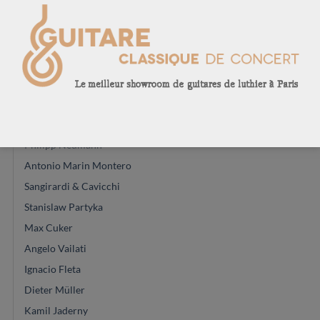
Dieter Hopf
Dépot-vente
Andreas Kirmse
Felix Muller
Marie Lequeux
Kenny Hill
Philipp Neumann
Antonio Marin Montero
Sangirardi & Cavicchi
Stanislaw Partyka
Max Cuker
Angelo Vailati
Ignacio Fleta
Dieter Müller
Kamil Jaderny