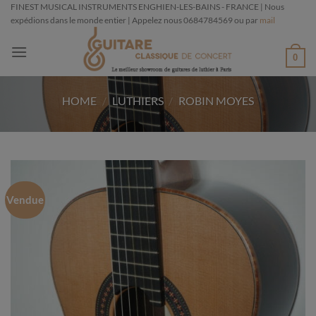
Passer
FINEST MUSICAL INSTRUMENTS ENGHIEN-LES-BAINS - FRANCE | Nous
expédions dans le monde entier | Appelez nous 0684784569 ou par
mail
au
contenu
0
HOME
/
LUTHIERS
/
ROBIN MOYES
Vendue