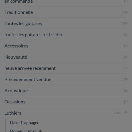
en commande
(7)
Traditionnelle
(30)
Toutes les guitares
(34)
toutes les guitares test slider
(1)
Accessoires
(1)
Nouveauté
(3)
neuve arrivée récemment
(15)
Précédemment vendue
(570)
Acoustique
(1)
Occasions
(7)
Luthiers
(601)
Dake Traphagen
Domenic Roscioli