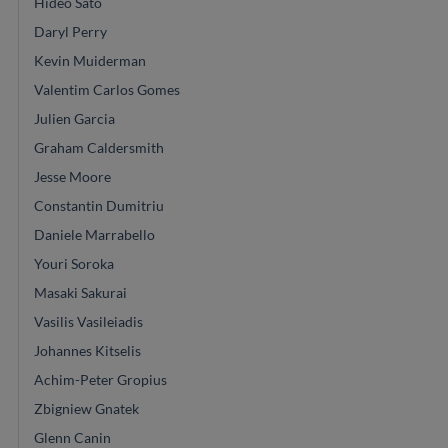
Hideo Sato
Daryl Perry
Kevin Muiderman
Valentim Carlos Gomes
Julien Garcia
Graham Caldersmith
Jesse Moore
Constantin Dumitriu
Daniele Marrabello
Youri Soroka
Masaki Sakurai
Vasilis Vasileiadis
Johannes Kitselis
Achim-Peter Gropius
Zbigniew Gnatek
Glenn Canin