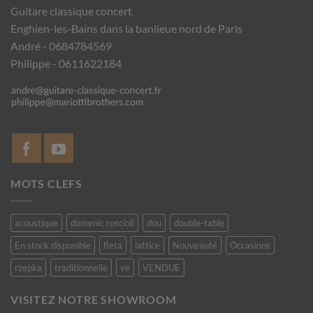
Guitare classique concert
Enghien-les-Bains dans la banlieue nord de Paris
André - 0684784569
Philippe - 0611622184
MOTS CLEFS
acoustique
domenic roscioli
dou
double-table
En stock disponible
fleta
lattice
Nouveauté
Occasions
rzepka
traditionnelle
ve
VENDUE
VISITEZ NOTRE SHOWROOM