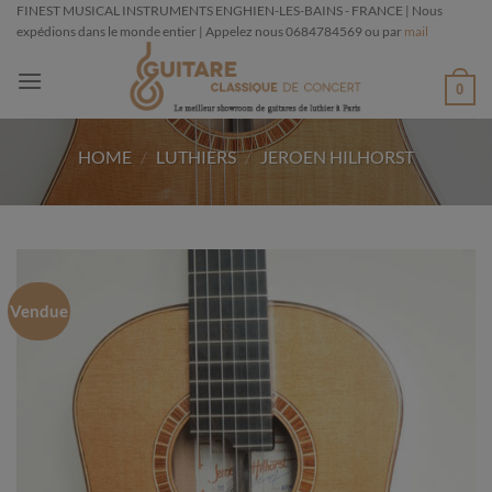
Passer
FINEST MUSICAL INSTRUMENTS ENGHIEN-LES-BAINS - FRANCE | Nous
expédions dans le monde entier | Appelez nous 0684784569 ou par
mail
au
contenu
0
HOME
/
LUTHIERS
/
JEROEN HILHORST
Vendue