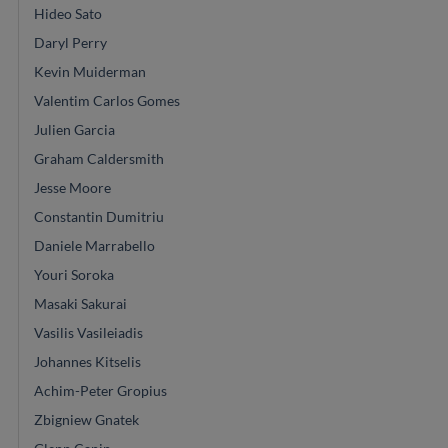
Hideo Sato
Daryl Perry
Kevin Muiderman
Valentim Carlos Gomes
Julien Garcia
Graham Caldersmith
Jesse Moore
Constantin Dumitriu
Daniele Marrabello
Youri Soroka
Masaki Sakurai
Vasilis Vasileiadis
Johannes Kitselis
Achim-Peter Gropius
Zbigniew Gnatek