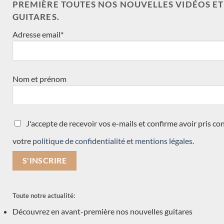
PREMIÈRE TOUTES NOS NOUVELLES VIDÉOS E
Hermann Hauser
GUITARES.
Dieter Hopf
Adresse email*
Dépot-vente
Andreas Kirmse
Felix Muller
Marie Lequeux
Nom et prénom
Kenny Hill
Philipp Neumann
Antonio Marin Montero
J'accepte de recevoir vos e-mails et confirme avoir pris c
Sangirardi & Cavicchi
votre
politique de confidentialité et mentions légales.
Stanislaw Partyka
Max Cuker
Angelo Vailati
Ignacio Fleta
Toute notre actualité:
Dieter Müller
Découvrez en avant-première nos nouvelles guitares
Kamil Jaderny