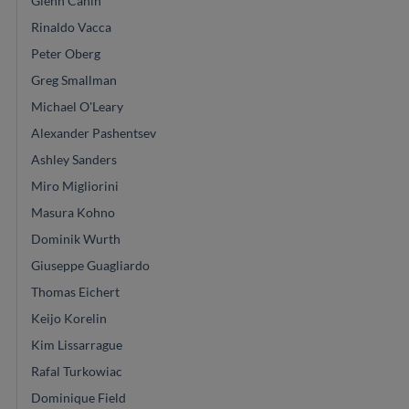
Glenn Canin
Rinaldo Vacca
Peter Oberg
Greg Smallman
Michael O'Leary
Alexander Pashentsev
Ashley Sanders
Miro Migliorini
Masura Kohno
Dominik Wurth
Giuseppe Guagliardo
Thomas Eichert
Keijo Korelin
Kim Lissarrague
Rafal Turkowiac
Dominique Field