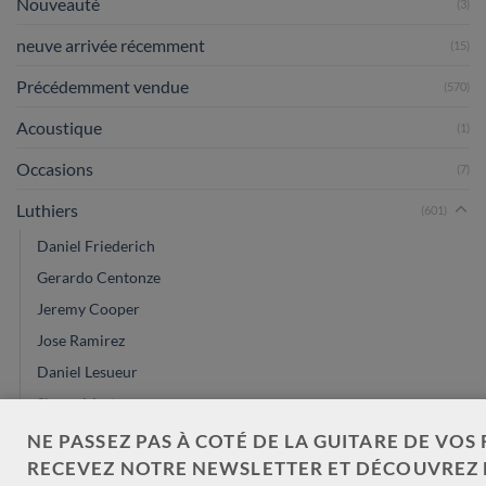
Nouveauté
(3)
neuve arrivée récemment
(15)
Précédemment vendue
(570)
Acoustique
(1)
Occasions
(7)
Luthiers
(601)
Daniel Friederich
Gerardo Centonze
Jeremy Cooper
Jose Ramirez
Daniel Lesueur
Simon Marty
Frans de Lepeleere
NE PASSEZ PAS À COTÉ DE LA GUITARE DE VOS 
RECEVEZ NOTRE NEWSLETTER ET DÉCOUVREZ 
Michael Cadiz