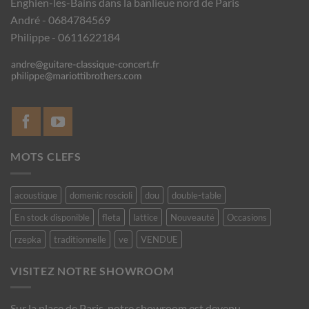
Enghien-les-Bains dans la banlieue nord de Paris
André - 0684784569
Philippe - 0611622184
MOTS CLEFS
acoustique
domenic roscioli
dou
double-table
En stock disponible
fleta
lattice
Nouveauté
Occasions
rzepka
traditionnelle
ve
VENDUE
VISITEZ NOTRE SHOWROOM
Sur la place de Paris, notre showroom est devenu