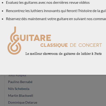
Evaluez les guitares avec nos dernières revue vidéos
Saeid Aboutalebian
Rencontrez les luthiers innovants qui feront l’histoire de la gu
José Marques
Réservez dés maintenant votre guitare en suivant nos comma
Louis Panormo
Gypsy R Bear
Jérémie Geffroy
Hiroyasu Asakura
Mario Aracama
Enrico Bottelli
Giannis Paleodimopoulos
Koumridis Charalambos
Toby Rzepka
Paulino Bernabé
Nils Schebesta
Martin Blackwell
Dominique Delarue