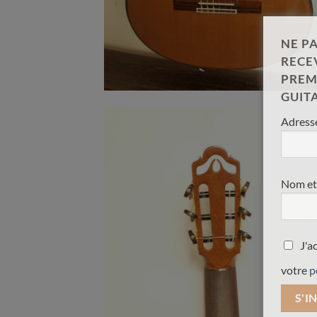
NE PA
RECE
PREM
GUIT
Adresse
Nom et
J'a
votre
p