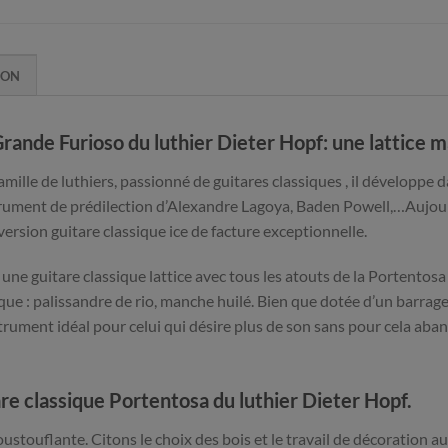
ION
rande Furioso du luthier Dieter Hopf: une lattice
famille de luthiers, passionné de guitares classiques , il développe
strument de prédilection d’Alexandre Lagoya, Baden Powell,…Aujour
rsion guitare classique ice de facture exceptionnelle.
une guitare classique lattice avec tous les atouts de la Portentosa
que : palissandre de rio, manche huilé. Bien que dotée d’un barrage 
strument idéal pour celui qui désire plus de son sans pour cela ab
are classique Portentosa du luthier Dieter Hopf.
oustouflante. Citons le choix des bois et le travail de décoration a