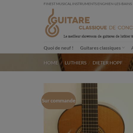
Passer
FINEST MUSICAL INSTRUMENTS ENGHIEN-LES-BAINS - FRA
au
contenu
Quoi de neuf !
Guitares classiques
HOME
/
LUTHIERS
/
DIETER HOPF
Sur commande