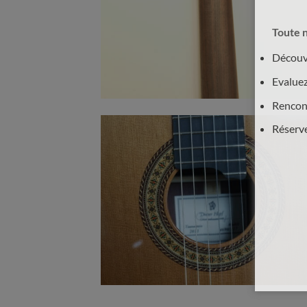
Toute n
Découvr
Evaluez
Rencont
Réserv