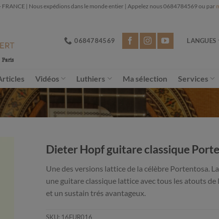
NCE | Nous expédions dans le monde entier | Appelez nous 0684784569 ou par
m
0684784569
LANGUES
Articles
Vidéos
Luthiers
Ma sélection
Services
Dieter Hopf guitare classique Port
Une des versions lattice de la célèbre Portentosa. L
une guitare classique lattice avec tous les atouts de
et un sustain trés avantageux.
SKU:
16FUR016