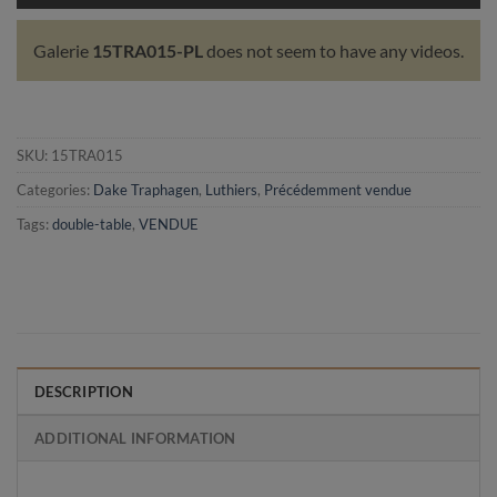
Galerie
15TRA015-PL
does not seem to have any videos.
SKU:
15TRA015
Categories:
Dake Traphagen
,
Luthiers
,
Précédemment vendue
Tags:
double-table
,
VENDUE
DESCRIPTION
ADDITIONAL INFORMATION