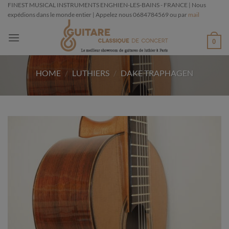
Passer
FINEST MUSICAL INSTRUMENTS ENGHIEN-LES-BAINS - FRANCE | Nous
expédions dans le monde entier | Appelez nous 0684784569 ou par
mail
au
contenu
0
HOME
/
LUTHIERS
/
DAKE TRAPHAGEN