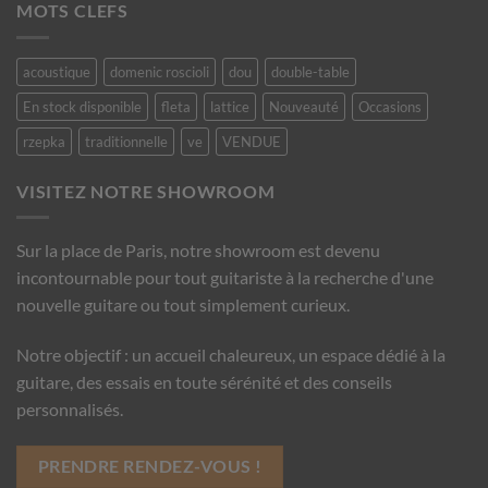
MOTS CLEFS
acoustique
domenic roscioli
dou
double-table
En stock disponible
fleta
lattice
Nouveauté
Occasions
rzepka
traditionnelle
ve
VENDUE
VISITEZ NOTRE SHOWROOM
Sur la place de Paris, notre showroom est devenu
incontournable pour tout guitariste à la recherche d'une
nouvelle guitare ou tout simplement curieux.
Notre objectif : un accueil chaleureux, un espace dédié à la
guitare, des essais en toute sérénité et des conseils
personnalisés.
PRENDRE RENDEZ-VOUS !