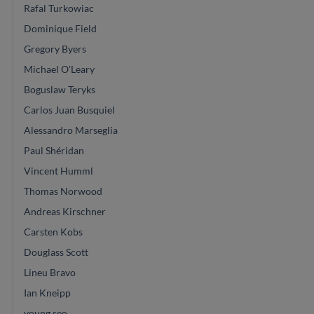
Rafal Turkowiac
Dominique Field
Gregory Byers
Michael O'Leary
Boguslaw Teryks
Carlos Juan Busquiel
Alessandro Marseglia
Paul Shéridan
Vincent Humml
Thomas Norwood
Andreas Kirschner
Carsten Kobs
Douglass Scott
Lineu Bravo
Ian Kneipp
young seo