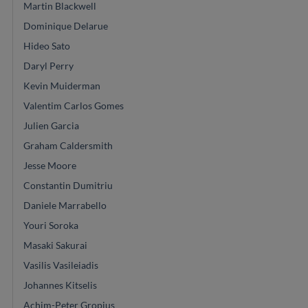
Martin Blackwell
Dominique Delarue
Hideo Sato
Daryl Perry
Kevin Muiderman
Valentim Carlos Gomes
Julien Garcia
Graham Caldersmith
Jesse Moore
Constantin Dumitriu
Daniele Marrabello
Youri Soroka
Masaki Sakurai
Vasilis Vasileiadis
Johannes Kitselis
Achim-Peter Gropius