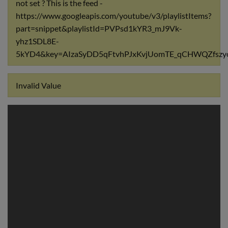
not set ? This is the feed -
https://www.googleapis.com/youtube/v3/playlistItems?
part=snippet&playlistId=PVPsd1kYR3_mJ9Vk-
yhz1SDL8E-
5kYD4&key=AIzaSyDD5qFtvhPJxKvjUomTE_qCHWQZfszy
Invalid Value