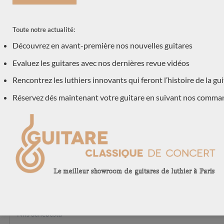
Dieter Müller
Kamil Jaderny
Toute notre actualité:
Saeid Aboutalebian
Découvrez en avant-première nos nouvelles guitares
José Marques
Evaluez les guitares avec nos dernières revue vidéos
Louis Panormo
Rencontrez les luthiers innovants qui feront l’histoire de la gu
Gypsy R Bear
Réservez dés maintenant votre guitare en suivant nos comma
Jérémie Geffroy
Hiroyasu Asakura
Mario Aracama
Enrico Bottelli
Giannis Paleodimopoulos
Koumridis Charalambos
Toby Rzepka
Paulino Bernabé
Nils Schebesta