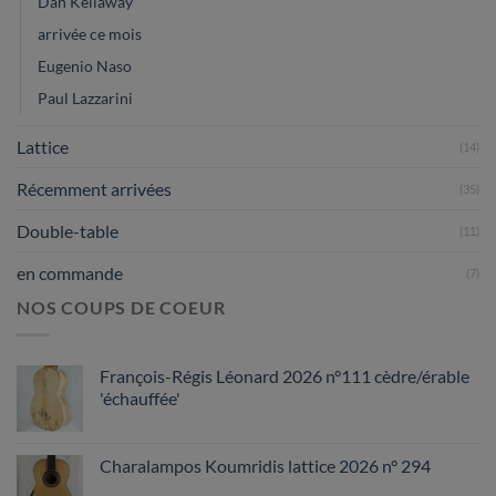
Dan Kellaway
arrivée ce mois
Eugenio Naso
Paul Lazzarini
Lattice
(14)
Récemment arrivées
(35)
Double-table
(11)
en commande
(7)
NOS COUPS DE COEUR
François-Régis Léonard 2026 n°111 cèdre/érable
'échauffée'
Charalampos Koumridis lattice 2026 n° 294