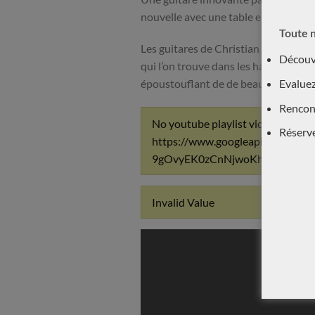
nouvelle avec une table en cèdre en
Toute n
Les guitares de Christian Koehn sont
Découvr
qui l’on trouve dans les hauts-parleu
Evaluez
époustouflant de de beauté sonore a
Rencont
No youtube playlist videos to be f
Réserv
https://www.googleapis.com/you
9gOvyEK0zCnNjwoKhnS70&key
Invalid Value