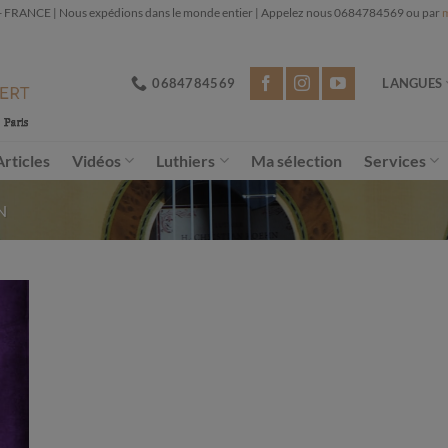
NCE | Nous expédions dans le monde entier | Appelez nous 0684784569 ou par
m
0684784569
LANGUES
Articles
Vidéos
Luthiers
Ma sélection
Services
N