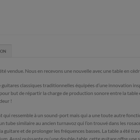
ION
a été vendue. Nous en recevons une nouvelle avec une table en cèd
 guitares classiques traditionnelles équipées d’une innovation ins
pour but de répartir la charge de production sonore entre la table 
deur !
ent qui ressemble à un sound-port mais qui a une toute autre fonctio
 un tube similaire au ancien turnavoz qui l’on trouvé dans les rosac
e la guitare et de prolonger les fréquences basses. La table a été tr
édium. Aussi puissante qu’une double-table, cette guitare offre un