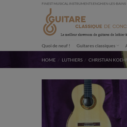
Passer
FINEST MUSICAL INSTRUMENTS ENGHIEN-LES-BAINS - FRA
au
contenu
Quoi de neuf !
Guitares classiques
HOME
/
LUTHIERS
/
CHRISTIAN KOEH