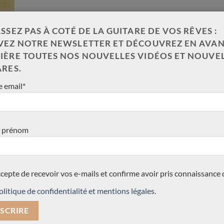
SSEZ PAS À COTÉ DE LA GUITARE DE VOS RÊVES :
VEZ NOTRE NEWSLETTER ET DÉCOUVREZ EN AVAN
IÈRE TOUTES NOS NOUVELLES VIDÉOS ET NOUVE
ARES.
 email*
 prénom
ccepte de recevoir vos e-mails et confirme avoir pris connaissance 
olitique de confidentialité et mentions légales.
icéa – Allemagne
 Berlinois de talent. La guitare du luthier Christian Koehn a été 