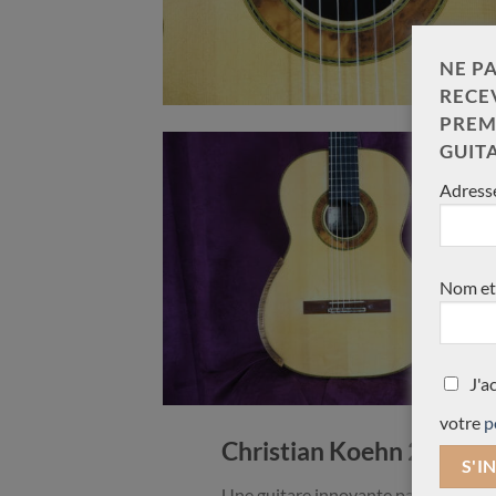
NE PA
RECE
PREM
GUIT
Adresse
Nom et
J'a
votre
p
Christian Koehn 2016 ép
Une guitare innovante par un luthier