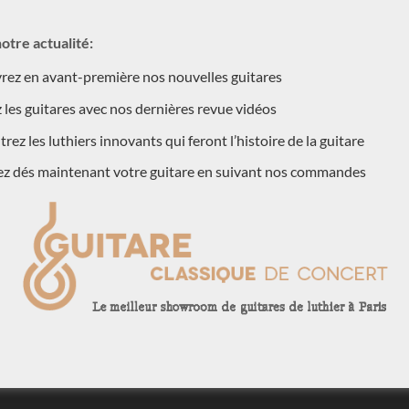
 2017 – nous contacter.
otre actualité:
 de guitares classiques traditionnelles équipées d’une innovation
ez en avant-première nos nouvelles guitares
rs et qui a pour but de répartir la charge de production sonore entre
 les guitares avec nos dernières revue vidéos
vec puissance et rondeur !
rez les luthiers innovants qui feront l’histoire de la guitare
ound - maybe API key not set ? This is the feed -
ez dés maintenant votre guitare en suivant nos commandes
tube/v3/playlistItems?part=snippet&playlistId=PVPsd1kYR3-
=AIzaSyDD5qFtvhPJxKvjUomTE_qCHWQZfszyoUQ&maxResult