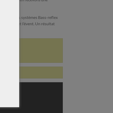
 inspirée des systèmes Bass-reflex
 la table et l’évent. Un résultat
s=3