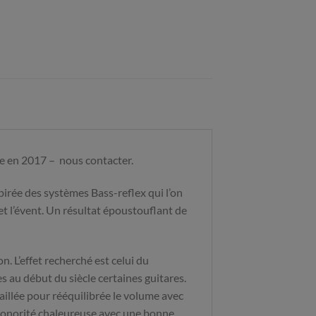
re en 2017 – nous contacter.
pirée des systèmes Bass-reflex qui l’on
et l’évent. Un résultat époustouflant de
n. L’effet recherché est celui du
es au début du siècle certaines guitares.
availlée pour rééquilibrée le volume avec
e sonorité chaleureuse avec une bonne