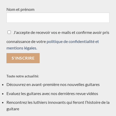
Mario Aracama
Nom et prénom
Enrico Bottelli
Giannis Paleodimopoulos
Koumridis Charalambos
J'accepte de recevoir vos e-mails et confirme avoir pris
Toby Rzepka
Paulino Bernabé
connaissance de votre
politique de confidentialité et
mentions légales.
Nils Schebesta
Martin Blackwell
Dominique Delarue
Hideo Sato
Toute notre actualité:
Daryl Perry
Découvrez en avant-première nos nouvelles guitares
Kevin Muiderman
Evaluez les guitares avec nos dernières revue vidéos
Valentim Carlos Gomes
Julien Garcia
Rencontrez les luthiers innovants qui feront l’histoire de la
Graham Caldersmith
guitare
Jesse Moore