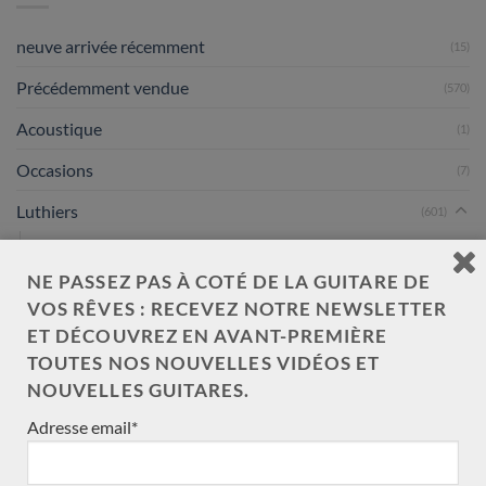
neuve arrivée récemment
(15)
Précédemment vendue
(570)
Acoustique
(1)
Occasions
(7)
Luthiers
(601)
Dieter Müller
Kamil Jaderny
NE PASSEZ PAS À COTÉ DE LA GUITARE DE
VOS RÊVES : RECEVEZ NOTRE NEWSLETTER
Saeid Aboutalebian
ET DÉCOUVREZ EN AVANT-PREMIÈRE
José Marques
TOUTES NOS NOUVELLES VIDÉOS ET
Louis Panormo
NOUVELLES GUITARES.
Gypsy R Bear
Adresse email*
Jérémie Geffroy
Hiroyasu Asakura