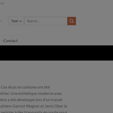
ail
Search
for:
Contact
’. Ces étuis en carbone ont été
luthier. Une esthétique moderne avec
étui a été développé lors d’un travail
 luthiers Gernot Wagner et Janis Ober le
sé resister à des transports en soute pour