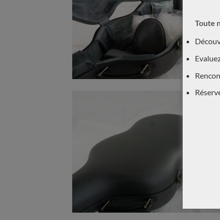
Toute n
Découvr
Evaluez
Rencont
Réserv