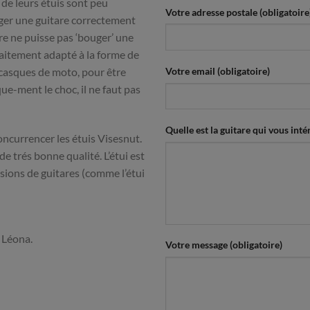
 de leurs étuis sont peu
Votre adresse postale (obligatoire
éger une guitare correctement
tare ne puisse pas ‘bouger’ une
arfaitement adapté à la forme de
s casques de moto, pour être
Votre email (obligatoire)
ue-ment le choc, il ne faut pas
Quelle est la guitare qui vous intér
concurrencer les étuis Visesnut.
de trés bonne qualité. L’étui est
sions de guitares (comme l’étui
 Léona.
Votre message (obligatoire)