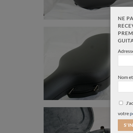
NE PA
RECE
PREM
GUIT
Adresse
Nom et
J'a
votre
p