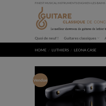
Passer
FINEST MUSICAL INSTRUMENTS ENGHIEN-LES-BAINS - FRA
au
contenu
Quoi de neuf !
Guitares classiques
HOME
/
LUTHIERS
/
LEONA CASE
Vendue