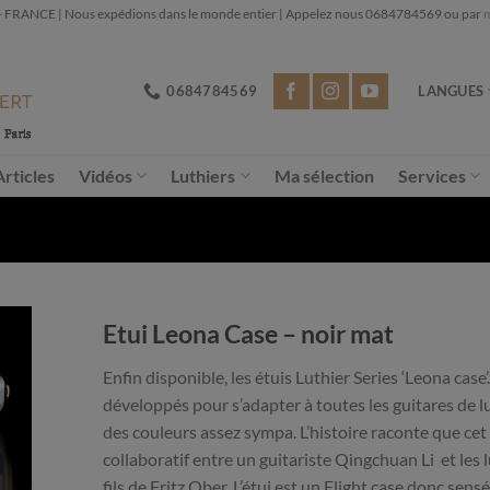
NCE | Nous expédions dans le monde entier | Appelez nous 0684784569 ou par
m
0684784569
LANGUES
Articles
Vidéos
Luthiers
Ma sélection
Services
Etui Leona Case – noir mat
Enfin disponible, les étuis Luthier Series ‘Leona case
développés pour s’adapter à toutes les guitares de 
des couleurs assez sympa. L’histoire raconte que cet 
collaboratif entre un guitariste Qingchuan Li et les
fils de Fritz Ober. L’étui est un Flight case donc sen