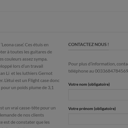
 ‘Leona case’. Ces étuis en
CONTACTEZ NOUS !
er à toutes les guitares de
es couleurs assez sympa.
Pour plus d’information, contac
eloppé lors d’un travail
téléphone au 003368478456
an Li et les luthiers Gernot
r. L’étui est un Flight case donc
Votre nom (obligatoire)
e pour un poids plume de 3,1
st un vrai casse-tête pour un
Votre prénom (obligatoire)
 demande de nos clients
ce est de constater que les