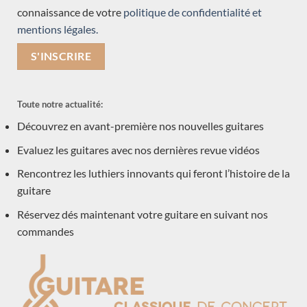
Dimitris Piperidis
connaissance de votre
politique de confidentialité et
Dragan Neshic
mentions légales.
Jeroen Hilhorst
Manuel Contreras
Daniel Stark
Toute notre actualité:
Roberto de Miranda
Découvrez en avant-première nos nouvelles guitares
Reza Safavian
Jean-Noel Lebreton
Evaluez les guitares avec nos dernières revue vidéos
Jean-Noël Rohé
Rencontrez les luthiers innovants qui feront l’histoire de la
Ryosuke Kobayashi
guitare
Dake Traphagen
Réservez dés maintenant votre guitare en suivant nos
Domenic Roscioli
commandes
Claudia d'Ammassa
Richard E Bruné
Jim Redgate
Charalambos Koumridis