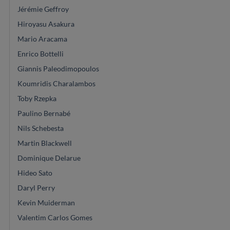
Jérémie Geffroy
Hiroyasu Asakura
Mario Aracama
Enrico Bottelli
Giannis Paleodimopoulos
Koumridis Charalambos
Toby Rzepka
Paulino Bernabé
Nils Schebesta
Martin Blackwell
Dominique Delarue
Hideo Sato
Daryl Perry
Kevin Muiderman
Valentim Carlos Gomes