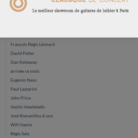
Leona case
Donatella Salvato
Robin Moyes
Dennis Tolz
François Régis Léonard
David Pelter
Dan Kellaway
arrivée ce mois
Eugenio Naso
Paul Lazzarini
John Price
Vasilis Vaseleiadis
José Romanillos & son
Will Hamm
Régis Sala