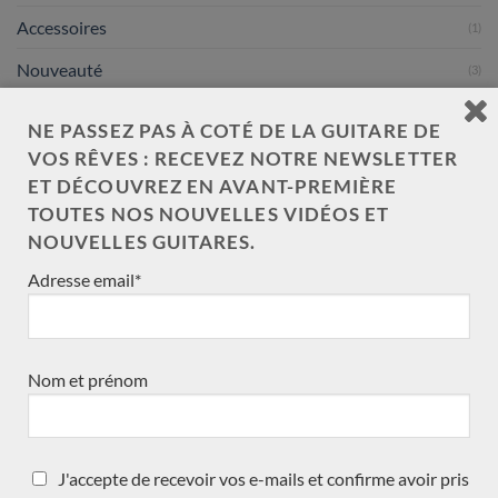
Accessoires
(1)
Nouveauté
(3)
neuve arrivée récemment
(15)
NE PASSEZ PAS À COTÉ DE LA GUITARE DE
Précédemment vendue
VOS RÊVES : RECEVEZ NOTRE NEWSLETTER
(570)
ET DÉCOUVREZ EN AVANT-PREMIÈRE
Acoustique
(1)
TOUTES NOS NOUVELLES VIDÉOS ET
Occasions
NOUVELLES GUITARES.
(7)
Adresse email*
Luthiers
(601)
Pierre Marcard
Kazuo Sato
Nom et prénom
Jean-Marie Fouilleul
Christian Koehn
Allan Bull
J'accepte de recevoir vos e-mails et confirme avoir pris
Cleyton Fernandes