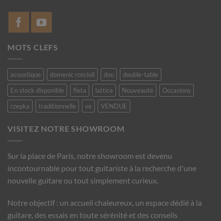
MOTS CLEFS
acoustique
domenic roscioli
dou
double-table
En stock disponible
fleta
lattice
Nouveauté
Occasions
rzepka
traditionnelle
ve
VENDUE
VISITEZ NOTRE SHOWROOM
Sur la place de Paris, notre showroom est devenu
incontournable pour tout guitariste à la recherche d'une
nouvelle guitare ou tout simplement curieux.
Notre objectif : un accueil chaleureux, un espace dédié à la
guitare, des essais en toute sérénité et des conseils