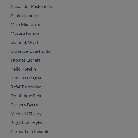
Alexander Pashentsev
Ashley Sanders
Miro Migliorini
Masura Kohno
Dominik Wurth
Giuseppe Guagliardo
Thomas Eichert
Keijo Korelin
Kim Lissarrague
Rafal Turkowiac
Dominique Field
Gregory Byers
Michael O'Leary
Boguslaw Teryks
Carlos Juan Busquiel