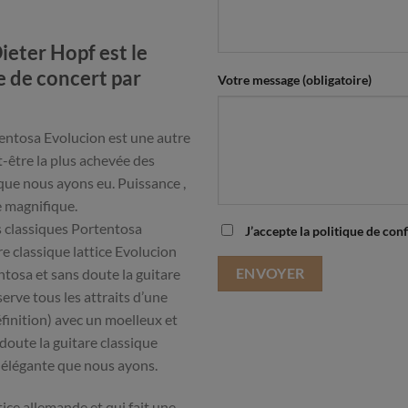
eter Hopf est le
e de concert par
Votre message (obligatoire)
tentosa Evolucion est une autre
t-être la plus achevée des
 que nous ayons eu. Puissance ,
e magnifique.
s classiques Portentosa
J’accepte la politique de conf
e classique lattice Evolucion
entosa et sans doute la guitare
erve tous les attraits d’une
finition) avec un moelleux et
doute la guitare classique
us élégante que nous ayons.
tice allemande et qui fait une