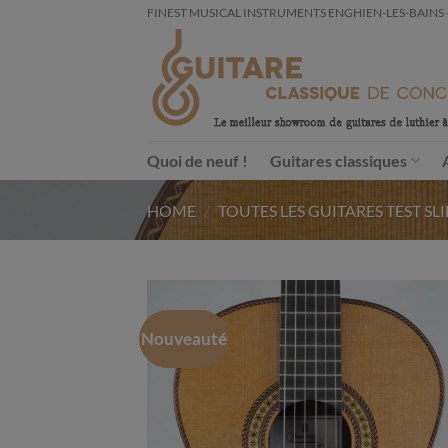
Passer
FINEST MUSICAL INSTRUMENTS ENGHIEN-LES-BAINS - FRA
au
contenu
Quoi de neuf !
Guitares classiques
HOME
/
TOUTES LES GUITARES TEST SL
Nouveauté