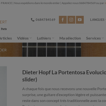
NCE | Nous expédions dans le monde entier | Appelez nous 0684784569 ou par
m
0684784569
LANGUES
Articles
Vidéos
Luthiers
Ma sélection
Services
IDER
Dieter Hopf La Portentosa Evolucio
slider)
A chaque fois que nous recevons une nouvelle Porte
surprise, une guitare d’exception légère et puissante 
reste dans son concept trés traditionnelle avec la c