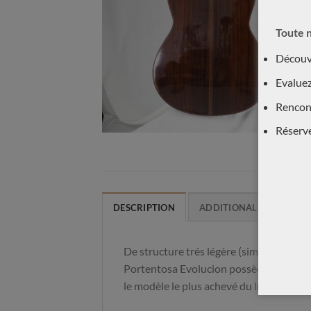
Toute n
Découvr
Evaluez
Rencont
Réserv
DESCRIPTION
ADDITIONAL INFORMAT
De structure trés légère (similaire à une 
Portentosa Evolucion possède une table 
le modèle le plus achevé du luthier Diet