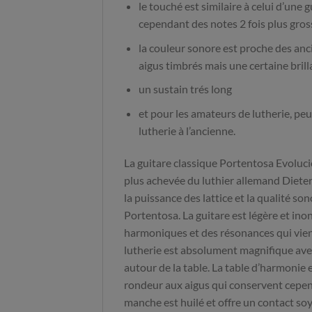
le touché est similaire à celui d’une 
cependant des notes 2 fois plus gros
la couleur sonore est proche des an
aigus timbrés mais une certaine brill
un sustain trés long
et pour les amateurs de lutherie, peu
lutherie à l’ancienne.
La guitare classique Portentosa Evolucio
plus achevée du luthier allemand Dieter
la puissance des lattice et la qualité so
Portentosa. La guitare est légère et ino
harmoniques et des résonances qui vien
lutherie est absolument magnifique ave
autour de la table. La table d’harmonie 
rondeur aux aigus qui conservent cepen
manche est huilé et offre un contact so