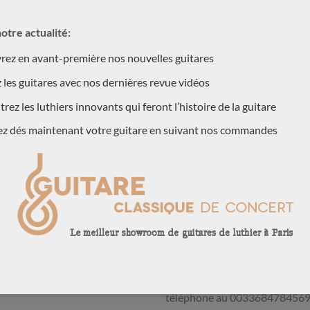
otre actualité:
ez en avant-première nos nouvelles guitares
 les guitares avec nos dernières revue vidéos
rez les luthiers innovants qui feront l’histoire de la guitare
ez dés maintenant votre guitare en suivant nos commandes
ION
guitare traditionnelle), la
CONTACTEZ NOUS !
avec un barrage lattice. C’est
Pour plus d’information, contac
er Hopf:
téléphone au 003368478456