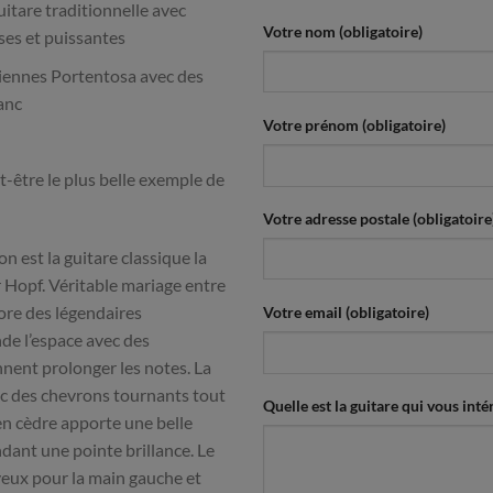
guitare traditionnelle avec
Votre nom (obligatoire)
ses et puissantes
ciennes Portentosa avec des
anc
Votre prénom (obligatoire)
t-être le plus belle exemple de
Votre adresse postale (obligatoire
n est la guitare classique la
 Hopf. Véritable mariage entre
nore des légendaires
Votre email (obligatoire)
nde l’espace avec des
nent prolonger les notes. La
c des chevrons tournants tout
Quelle est la guitare qui vous intér
en cèdre apporte une belle
dant une pointe brillance. Le
yeux pour la main gauche et