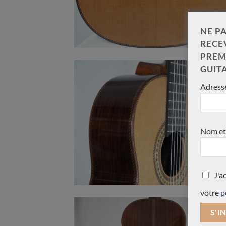
NE PA
RECE
PREM
GUIT
Adresse
Nom et
J'a
votre
p