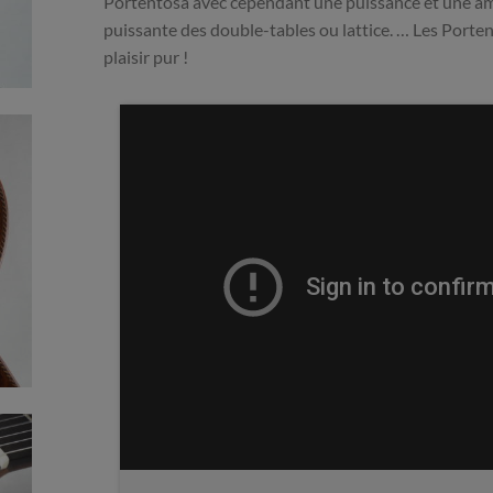
Portentosa avec cependant une puissance et une amp
puissante des double-tables ou lattice. … Les Porten
plaisir pur !