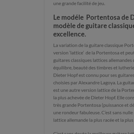
une grande facilité de jeu.
Le modéle Portentosa de Di
modèle de guitare classiqu
excellence.
La variation de la guitare classique Por
version ‘lattice’ de la Portentosa et peu
guitares classiques lattices allemandes
équilibre, beauté des timbres et lutheri
Dieter Hopf est connu pour ses guitare
choisies par Alexandre Lagoya. La guitar
est une autre version lattice de la Port
la plus achevée de Dieter Hopf. Elle cons
très grande Portentosa (puissance et dé
une rondeur fabuleuse. C’est sans nulle 
lattice allemande la plus racée et la pl
C’est sans doute la meilleure guitare lat