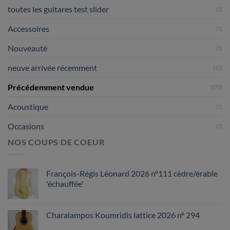
toutes les guitares test slider
(1)
Accessoires
(1)
Nouveauté
(3)
neuve arrivée récemment
(15)
Précédemment vendue
(570)
Acoustique
(1)
Occasions
(7)
NOS COUPS DE COEUR
François-Régis Léonard 2026 n°111 cèdre/érable
'échauffée'
Charalampos Koumridis lattice 2026 n° 294