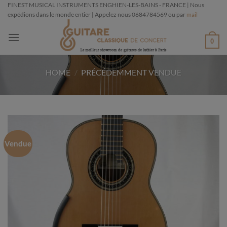
Passer
FINEST MUSICAL INSTRUMENTS ENGHIEN-LES-BAINS - FRANCE | Nous
expédions dans le monde entier | Appelez nous 0684784569 ou par
mail
au
contenu
0
HOME
/
PRÉCÉDEMMENT VENDUE
Vendue