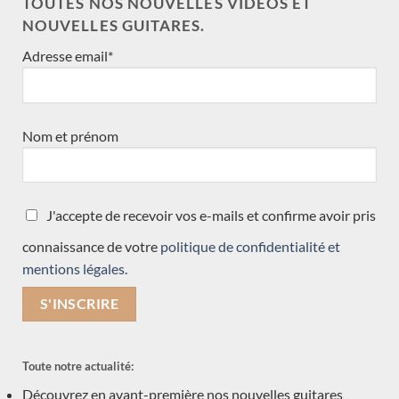
TOUTES NOS NOUVELLES VIDÉOS ET
Accessoires
(1)
NOUVELLES GUITARES.
Nouveauté
(3)
Adresse email*
neuve arrivée récemment
(15)
Précédemment vendue
(570)
Nom et prénom
Acoustique
(1)
Occasions
(7)
J'accepte de recevoir vos e-mails et confirme avoir pris
Luthiers
(601)
connaissance de votre
politique de confidentialité et
Robin Moyes
mentions légales.
Dennis Tolz
François Régis Léonard
David Pelter
Dan Kellaway
Toute notre actualité:
arrivée ce mois
Découvrez en avant-première nos nouvelles guitares