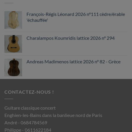
François-Régis Léonard 2026 n°111 cèdre/érable
'échauffée'
Charalampos Koumridis lattice 2026 n° 294
Andreas Madimenos lattice 2026 n° 82 - Grèce
CONTACTEZ-NOUS !
Guitare classique concert
Enghien-les-Bains dans la banlieue nord de Paris
André - 0684784569
Philippe - 0611622184