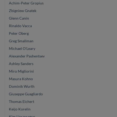
Achim-Peter Gropius
Zbigniew Gnatek
Glenn Canin
Rinaldo Vacca
Peter Oberg
Greg Smallman
Michael O'Leary
Alexander Pashentsev
Ashley Sanders
Miro Migliorini
Masura Kohno
Dominik Wurth
Giuseppe Guagliardo
Thomas Eichert
Keijo Korelin
Kim Lissarrague