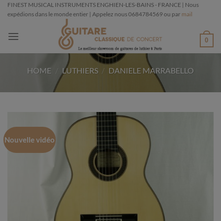
Passer
FINEST MUSICAL INSTRUMENTS ENGHIEN-LES-BAINS - FRANCE | Nous
expédions dans le monde entier | Appelez nous 0684784569 ou par
mail
au
contenu
0
HOME
/
LUTHIERS
/
DANIELE MARRABELLO
Nouvelle vidéo