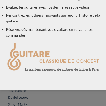
Eugenio Naso
Evaluez les guitares avec nos dernières revue vidéos
Paul Lazzarini
Rencontrez les luthiers innovants qui feront l’histoire de la
John Price
guitare
Vasilis Vaseleiadis
José Romanillos & son
Réservez dés maintenant votre guitare en suivant nos
commandes
Will Hamm
Régis Sala
Jan Schneider
Andreas Madimenos
Leonardo de Gregorio
Daniel Friederich
Gerardo Centonze
Jeremy Cooper
Jose Ramirez
Daniel Lesueur
Simon Marty