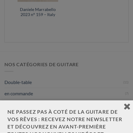
Daniele Marrabello
2023 n° 159 – Italy
NOS CATÉGORIES DE GUITARE
Double-table
(11)
en commande
(7)
Traditionnelle
(30)
NE PASSEZ PAS À COTÉ DE LA GUITARE DE
Toutes les guitares
(34)
VOS RÊVES : RECEVEZ NOTRE NEWSLETTER
ET DÉCOUVREZ EN AVANT-PREMIÈRE
toutes les guitares test slider
(1)