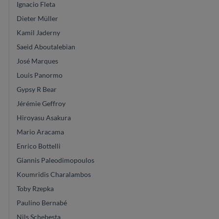
Ignacio Fleta
Dieter Müller
Kamil Jaderny
Saeid Aboutalebian
José Marques
Louis Panormo
Gypsy R Bear
Jérémie Geffroy
Hiroyasu Asakura
Mario Aracama
Enrico Bottelli
Giannis Paleodimopoulos
Koumridis Charalambos
Toby Rzepka
Paulino Bernabé
Nils Schebesta