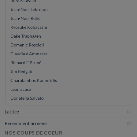
Reza Safavian
Jean-Noel Lebreton
Jean-Noël Rohé
Ryosuke Kobayashi
Dake Traphagen
Domenic Roscioli
Claudia d'Ammassa
Richard E Bruné
Jim Redgate
Charalambos Koumridis
Leona case
Donatella Salvato
Lattice
(14)
Récemment arrivées
(35)
NOS COUPS DE COEUR