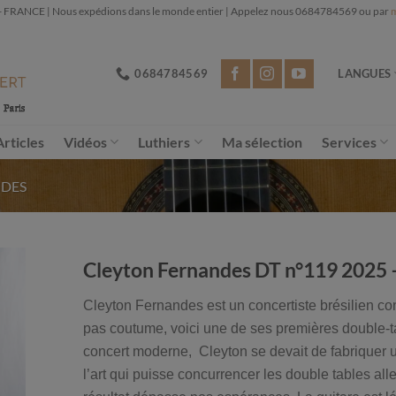
NCE | Nous expédions dans le monde entier | Appelez nous 0684784569 ou par
m
0684784569
LANGUES
Articles
Vidéos
Luthiers
Ma sélection
Services
NDES
Cleyton Fernandes DT n°119 2025 –
Cleyton Fernandes est un concertiste brésilien con
pas coutume, voici une de ses premières double-tab
concert moderne, Cleyton se devait de fabriquer u
l’art qui puisse concurrencer les double tables a