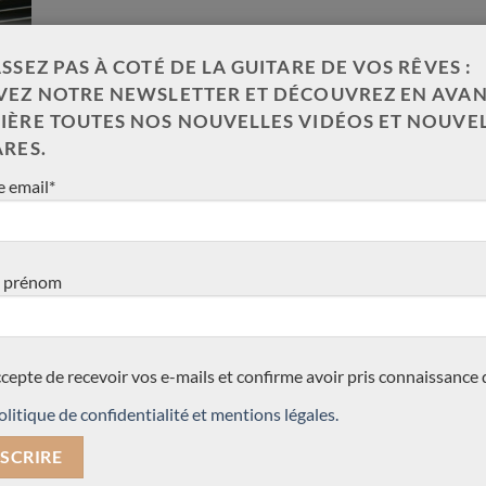
SSEZ PAS À COTÉ DE LA GUITARE DE VOS RÊVES :
VEZ NOTRE NEWSLETTER ET DÉCOUVREZ EN AVAN
IÈRE TOUTES NOS NOUVELLES VIDÉOS ET NOUVE
ARES.
 email*
 prénom
ION
CONTACTEZ NOUS !
une génération de luthiers
ccepte de recevoir vos e-mails et confirme avoir pris connaissance 
ées par de grands concertistes
olitique de confidentialité et mentions légales.
Pour plus d’information, conta
s d’attente et fabrique des
téléphone au 003368478456
s guitares lattice soit des