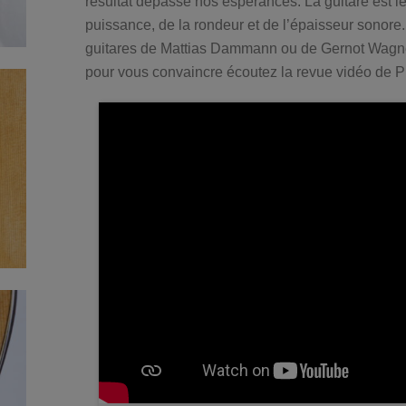
résultat dépasse nos espérances. La guitare est lég
puissance, de la rondeur et de l’épaisseur sono
guitares de Mattias Dammann ou de Gernot Wagner
pour vous convaincre écoutez la revue vidéo de Ph