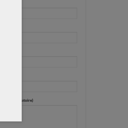
)
esse ? (obligatoire)