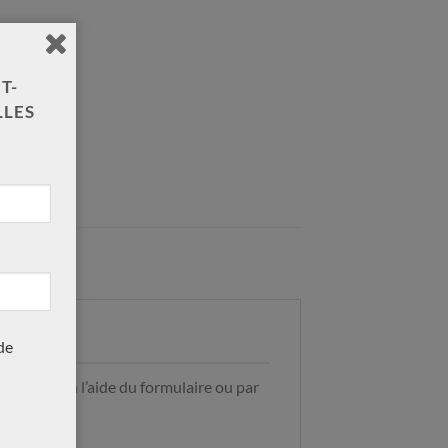
T-
LLES
de
ctez-nous à l’aide du formulaire ou par
9