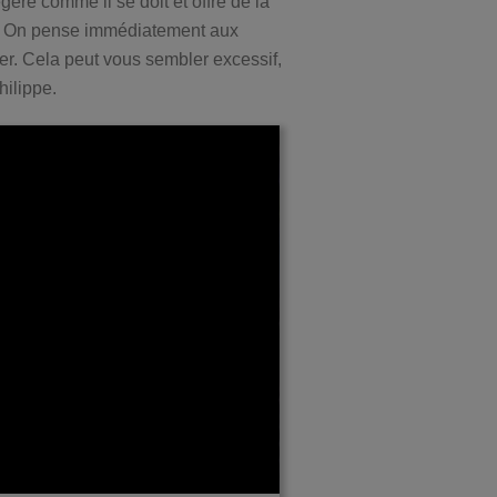
ère comme il se doit et offre de la
re. On pense immédiatement aux
. Cela peut vous sembler excessif,
ilippe.