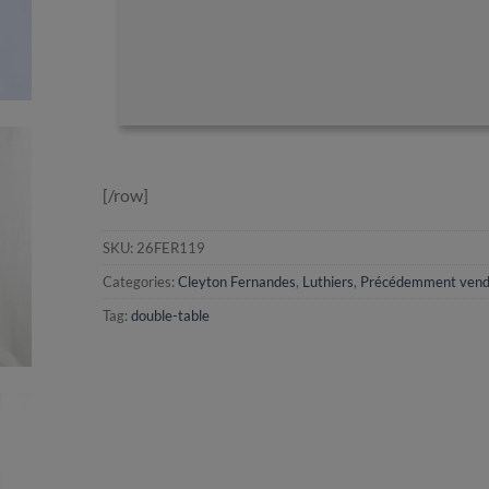
[/row]
SKU:
26FER119
Categories:
Cleyton Fernandes
,
Luthiers
,
Précédemment ven
Tag:
double-table