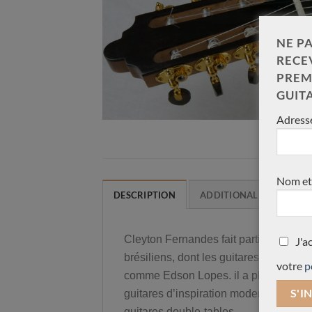
NE PA
RECE
PREM
GUIT
Adresse
Nom et
DESCRIPTION
ADDITIONAL INFORMAT
Cleyton Fernandes fait partie de la je
J'a
brésiliens, dont les guitares sont jou
votre
p
comme Edson Lopes. il a plusieurs moi
guitares d’inspiration moderne avec de
guitares double-tables.