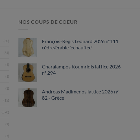
NOS COUPS DE COEUR
François-Régis Léonard 2026 n°111
(30)
cèdre/érable 'échauffée'
(34)
(1)
Charalampos Koumridis lattice 2026
n° 294
(1)
(3)
Andreas Madimenos lattice 2026 n°
82 - Grèce
(15)
(570)
(1)
(7)