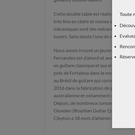
Cette double table est réalisée dans les 
Toute n
très fine en cèdre et nomex et un corps 
Découvr
mécaniques sont des mécaniques brési
Evaluez
tuners. Sans doute l’une de nos meilleur
Rencont
Nous avons trouvé un jeune luthier exce
Réserv
Fernandes est d’abord et avant tout un 
en guitare classique et qui enseigne à l’
près de Fortaleza dans le nord-est du Bré
au Brésil de guitare qui corresponde à ses
2016 dans la fabrication de guitares insp
australienne et notamment de celle du 
Depuis, de nombreux concertistes jouen
Gloeden (Brazilian Guitar Quartet), Ma
Cleyton a 18 mois d’attente et fabrique 