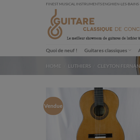
Passer
FINEST MUSICAL INSTRUMENTS ENGHIEN-LES-BAINS - FRA
au
contenu
Quoi de neuf !
Guitares classiques
HOME
/
LUTHIERS
/
CLEYTON FERNA
Vendue