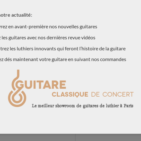
Votre nom (obligatoire)
règles de l’art avec une table
otre actualité:
en palissandre indien. Les
ez en avant-première nos nouvelles guitares
liennes haut de gamme VS
Votre prénom (obligatoire)
 les guitares avec nos dernières revue vidéos
es DT.
rez les luthiers innovants qui feront l’histoire de la guitare
ptionnel au Brésil. Cleyton
Votre adresse postale (obligatoire
ez dés maintenant votre guitare en suivant nos commandes
concertiste titulaire d’un PhD
université fédérale brésilienne
sil. Parce qu’il ne trouvait pas
 attentes, il s’est lancé en
Votre email (obligatoire)
irées de la lutherie
luthier Zbigniew Gnatek.
t sur ses guitares (Everton
Quelle est la guitare qui vous intér
rio Ulloa et Gustavo Costa) et
une dizaine de guitares.