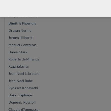
Christian Koehn
Allan Bull
Cleyton Fernandes
Dimitris Piperidis
Dragan Neshic
Jeroen Hilhorst
Manuel Contreras
Daniel Stark
Roberto de Miranda
Reza Safavian
Jean-Noel Lebreton
Jean-Noël Rohé
Ryosuke Kobayashi
Dake Traphagen
Domenic Roscioli
Claudia d'Ammassa