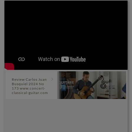
Review Carlos Juan
Busquiel 2024 No
173 www.concert-
classical-guitar.com