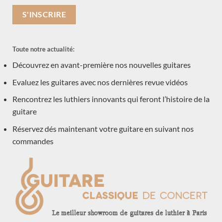
Acoustique
(1)
Occasions
(7)
Toute notre actualité:
Luthiers
(601)
Découvrez en avant-première nos nouvelles guitares
Andreas Kirschner
Evaluez les guitares avec nos dernières revue vidéos
Carsten Kobs
Douglass Scott
Rencontrez les luthiers innovants qui feront l’histoire de la
Lineu Bravo
guitare
Ian Kneipp
Réservez dés maintenant votre guitare en suivant nos
young seo
commandes
Antoine Pappalardo
Stephane Connor
Pierre Marcard
Kazuo Sato
Jean-Marie Fouilleul