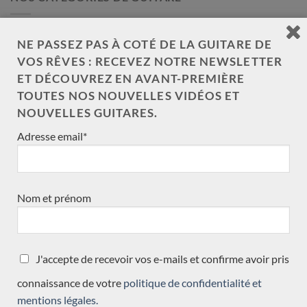
Lattice
(14)
NE PASSEZ PAS À COTÉ DE LA GUITARE DE
VOS RÊVES : RECEVEZ NOTRE NEWSLETTER
Récemment arrivées
(35)
ET DÉCOUVREZ EN AVANT-PREMIÈRE
Double-table
(11)
TOUTES NOS NOUVELLES VIDÉOS ET
NOUVELLES GUITARES.
en commande
(7)
Adresse email*
Traditionnelle
(30)
Toutes les guitares
(34)
toutes les guitares test slider
(1)
Nom et prénom
Accessoires
(1)
Nouveauté
(3)
J'accepte de recevoir vos e-mails et confirme avoir pris
neuve arrivée récemment
(15)
connaissance de votre
politique de confidentialité et
Précédemment vendue
mentions légales.
(570)