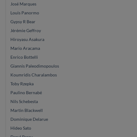
José Marques
Louis Panormo
Gypsy R Bear
Jérémie Geffroy
Hiroyasu Asakura
Mario Aracama
Enrico Bottelli
Giannis Paleodimopoulos
Koumridis Charalambos
Toby Rzepka
Paulino Bernabé
Nils Schebesta
Martin Blackwell
Dominique Delarue
Hideo Sato
Daryl Perry