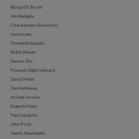
Richard E Bruné
Jim Redgate
Charalambos Koumridis
Leona case
Donatella Salvato
Robin Moyes
Dennis Tolz
François Régis Léonard
David Pelter
Dan Kellaway
arrivée ce mois
Eugenio Naso
Paul Lazzarini
John Price
Vasilis Vaseleiadis