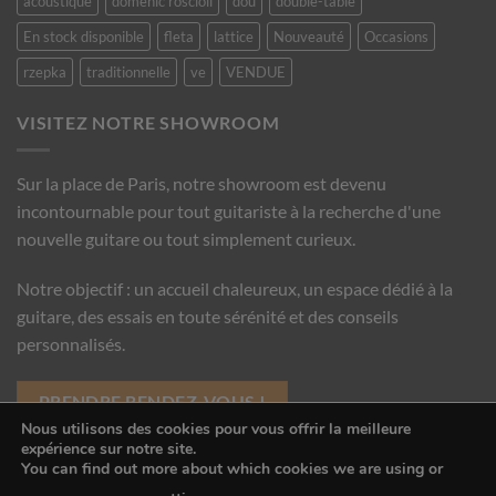
acoustique
domenic roscioli
dou
double-table
En stock disponible
fleta
lattice
Nouveauté
Occasions
rzepka
traditionnelle
ve
VENDUE
VISITEZ NOTRE SHOWROOM
Sur la place de Paris, notre showroom est devenu
incontournable pour tout guitariste à la recherche d'une
nouvelle guitare ou tout simplement curieux.
Notre objectif : un accueil chaleureux, un espace dédié à la
guitare, des essais en toute sérénité et des conseils
personnalisés.
PRENDRE RENDEZ-VOUS !
Nous utilisons des cookies pour vous offrir la meilleure
expérience sur notre site.
You can find out more about which cookies we are using or
Copyright 2016 © Guitare Classique Concert