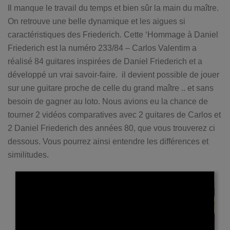
Il manque le travail du temps et bien sûr la main du maître.
On retrouve une belle dynamique et les aigues si
caractéristiques des Friederich. Cette ‘Hommage à Daniel
Friederich est la numéro 233/84 – Carlos Valentim a
réalisé 84 guitares inspirées de Daniel Friederich et a
développé un vrai savoir-faire. il devient possible de jouer
sur une guitare proche de celle du grand maître .. et sans
besoin de gagner au loto. Nous avions eu la chance de
tourner 2 vidéos comparatives avec 2 guitares de Carlos et
2 Daniel Friederich des années 80, que vous trouverez ci
dessous. Vous pourrez ainsi entendre les différences et
similitudes.