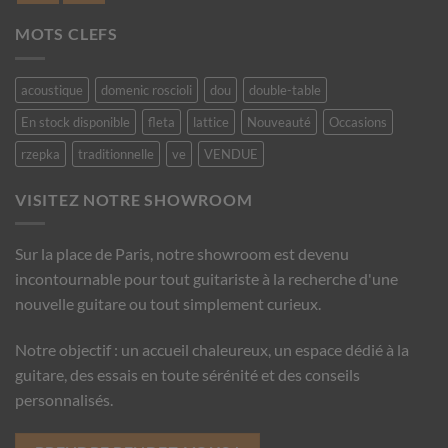
MOTS CLEFS
acoustique
domenic roscioli
dou
double-table
En stock disponible
fleta
lattice
Nouveauté
Occasions
rzepka
traditionnelle
ve
VENDUE
VISITEZ NOTRE SHOWROOM
Sur la place de Paris, notre showroom est devenu
incontournable pour tout guitariste à la recherche d'une
nouvelle guitare ou tout simplement curieux.
Notre objectif : un accueil chaleureux, un espace dédié à la
guitare, des essais en toute sérénité et des conseils
personnalisés.