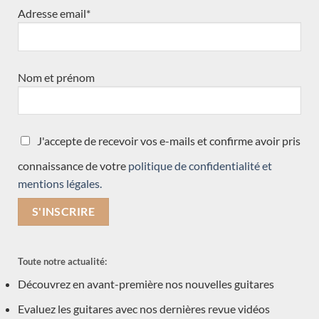
Adresse email*
NOS CATÉGORIES DE GUITARE
Nom et prénom
Récemment arrivées
(35)
Double-table
(11)
J'accepte de recevoir vos e-mails et confirme avoir pris
en commande
(7)
connaissance de votre
politique de confidentialité et
mentions légales.
Traditionnelle
(30)
Toutes les guitares
(34)
toutes les guitares test slider
(1)
Toute notre actualité:
Accessoires
(1)
Découvrez en avant-première nos nouvelles guitares
Nouveauté
(3)
Evaluez les guitares avec nos dernières revue vidéos