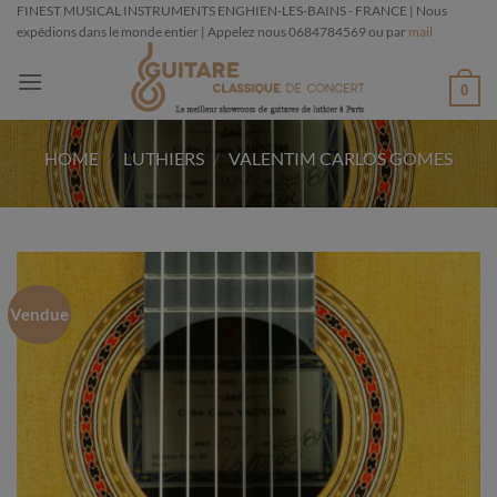
Passer
FINEST MUSICAL INSTRUMENTS ENGHIEN-LES-BAINS - FRANCE | Nous
expédions dans le monde entier | Appelez nous 0684784569 ou par
mail
au
contenu
0
HOME
/
LUTHIERS
/
VALENTIM CARLOS GOMES
Vendue