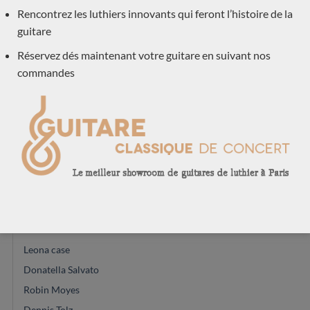
neuve arrivée récemment
(15)
Rencontrez les luthiers innovants qui feront l’histoire de la
Précédemment vendue
(570)
guitare
Acoustique
Réservez dés maintenant votre guitare en suivant nos
(1)
commandes
Occasions
(7)
Luthiers
(601)
Dake Traphagen
Domenic Roscioli
Claudia d'Ammassa
Richard E Bruné
Jim Redgate
Charalambos Koumridis
Leona case
Donatella Salvato
Robin Moyes
Dennis Tolz