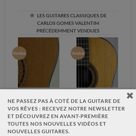
LES GUITARES CLASSIQUES DE
CARLOS GOMES VALENTIM
PRÉCÉDEMMENT VENDUES
Vendue
Vendue
Carlos Gomes
Valentim Carlos
NE PASSEZ PAS À COTÉ DE LA GUITARE DE
Valentim Hommage
Gomes Modèle
Daniel Friederich
Hauser No 205
VOS RÊVES : RECEVEZ NOTRE NEWSLETTER
2023 n° 221/75
ET DÉCOUVREZ EN AVANT-PREMIÈRE
TOUTES NOS NOUVELLES VIDÉOS ET
NOUVELLES GUITARES.