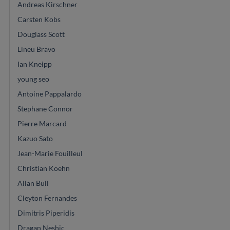
Andreas Kirschner
Carsten Kobs
Douglass Scott
Lineu Bravo
Ian Kneipp
young seo
Antoine Pappalardo
Stephane Connor
Pierre Marcard
Kazuo Sato
Jean-Marie Fouilleul
Christian Koehn
Allan Bull
Cleyton Fernandes
Dimitris Piperidis
Dragan Neshic