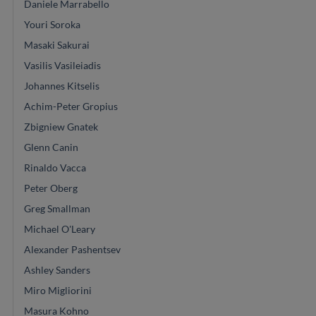
Daniele Marrabello
Youri Soroka
Masaki Sakurai
Vasilis Vasileiadis
Johannes Kitselis
Achim-Peter Gropius
Zbigniew Gnatek
Glenn Canin
Rinaldo Vacca
Peter Oberg
Greg Smallman
Michael O'Leary
Alexander Pashentsev
Ashley Sanders
Miro Migliorini
Masura Kohno