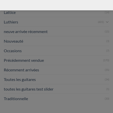
en commande
(7)
Lattice
(14)
Luthiers
(601)
neuve arrivée récemment
(15)
Nouveauté
(3)
Occasions
(7)
Précédemment vendue
(570)
Récemment arrivées
(35)
Toutes les guitares
(34)
toutes les guitares test slider
(1)
Traditionnelle
(30)