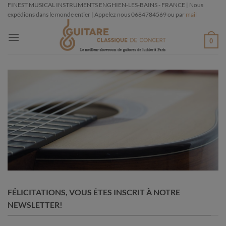
Passer
FINEST MUSICAL INSTRUMENTS ENGHIEN-LES-BAINS - FRANCE | Nous
expédions dans le monde entier | Appelez nous 0684784569 ou par
mail
au
contenu
0
FÉLICITATIONS, VOUS ÊTES INSCRIT À NOTRE
NEWSLETTER!