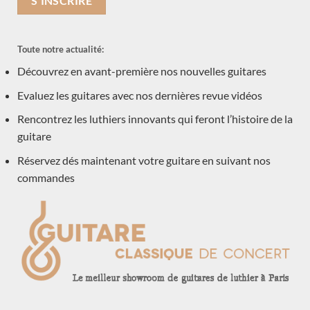
Nos guitares en stock
sur
Commentaires fermés
Toute notre actualité:
Nos
guitares
Découvrez en avant-première nos nouvelles guitares
Une nouvelle rubrique : les guitares classiques
en
attendues en juillet 2026
stock
Evaluez les guitares avec nos dernières revue vidéos
sur
Commentaires fermés
Une
Rencontrez les luthiers innovants qui feront l’histoire de la
nouvelle
Comparaison au sommet : Redgate, Smallman &
guitare
rubrique
sons et Marty
:
sur
Commentaires fermés
Réservez dés maintenant votre guitare en suivant nos
les
Comparaison
guitares
commandes
au
classiques
sommet
NOS CATÉGORIES DE GUITARE
attendues
:
en
Redgate,
juillet
Smallman
2026
Accessoires
(1)
&
sons
Acoustique
et
(1)
Marty
Double-table
(11)