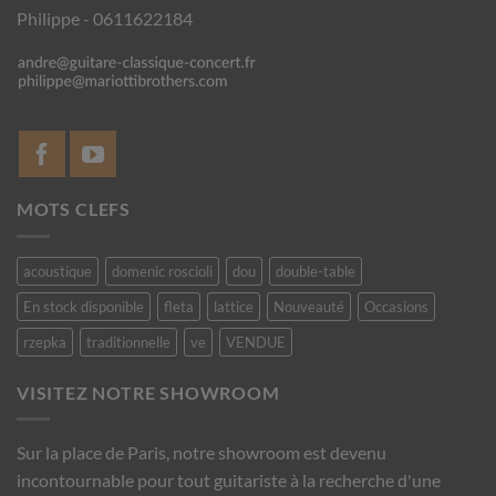
Philippe - 0611622184
MOTS CLEFS
acoustique
domenic roscioli
dou
double-table
En stock disponible
fleta
lattice
Nouveauté
Occasions
rzepka
traditionnelle
ve
VENDUE
VISITEZ NOTRE SHOWROOM
Sur la place de Paris, notre showroom est devenu
incontournable pour tout guitariste à la recherche d'une