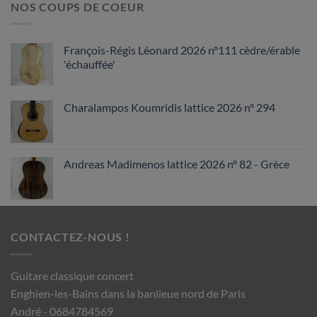
NOS COUPS DE COEUR
François-Régis Léonard 2026 n°111 cèdre/érable
'échauffée'
Charalampos Koumridis lattice 2026 n° 294
Andreas Madimenos lattice 2026 n° 82 - Grèce
CONTACTEZ-NOUS !
Guitare classique concert
Enghien-les-Bains dans la banlieue nord de Paris
André - 0684784569