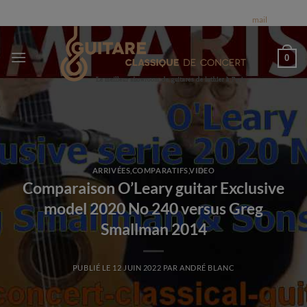
Passer
FINEST MUSICAL INSTRUMENTS ENGHIEN-LES-BAINS - FRANCE | Nous
expédions dans le monde entier | Appelez nous 0684784569 ou par
mail
au
contenu
0
ARRIVÉES
,
COMPARATIFS
,
VIDEO
Comparaison O’Leary guitar Exclusive
model 2020 No 240 versus Greg
Smallman 2014
PUBLIÉ LE
12 JUIN 2022
PAR
ANDRÉ BLANC