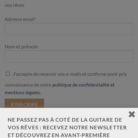
vos rêves
Adresse email*
Nom et prénom
J'accepte de recevoir vos e-mails et confirme avoir pris
connaissance de votre
politique de confidentialité et
mentions légales.
NE PASSEZ PAS À COTÉ DE LA GUITARE DE
VOS RÊVES : RECEVEZ NOTRE NEWSLETTER
LES GUITARES DE LUTHIER ARRIVÉES RÉCEMMENT
ET DÉCOUVREZ EN AVANT-PREMIÈRE