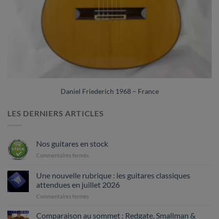
Daniel Friederich 1968 – France
LES DERNIERS ARTICLES
Nos guitares en stock
sur
Commentaires fermés
Nos
guitares
Une nouvelle rubrique : les guitares classiques
en
attendues en juillet 2026
stock
sur
Commentaires fermés
Une
nouvelle
Comparaison au sommet : Redgate, Smallman &