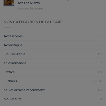
rubrique
sons et Marty
:
sur
Commentaires fermés
les
Comparaison
guitares
au
classiques
sommet
NOS CATÉGORIES DE GUITARE
attendues
:
en
Redgate,
juillet
Smallman
2026
Accessoires
(1)
&
sons
Acoustique
et
(1)
Marty
Double-table
(11)
en commande
(7)
Lattice
(14)
Luthiers
(601)
neuve arrivée récemment
(15)
Nouveauté
(3)